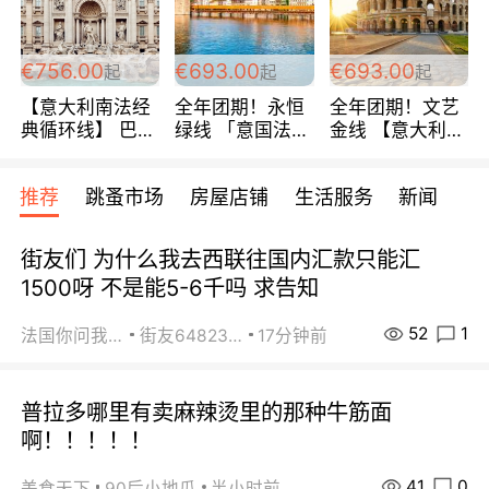
包拼房~
€756.00
€693.00
€693.00
起
起
起
【意大利南法经
全年团期！永恒
全年团期！文艺
典循环线】 巴黎
绿线 「意国法
金线 【意大利一
上下 所有日期铁
南」巴黎上下 去
地】 循环7日游
发！ 全程四星级
意大利 南法 99
全程693欧/人起
推荐
跳蚤市场
房屋店铺
生活服务
新闻
宾馆 108欧/天起
欧/天起 ~包拼房
每周铁发！
全程756欧/位
街友们 为什么我去西联往国内汇款只能汇
1500呀 不是能5-6千吗 求告知
52
1
法国你问我答
街友64823891
17分钟前
普拉多哪里有卖麻辣烫里的那种牛筋面
啊！！！！！
41
0
美食天下
90后小地瓜
半小时前