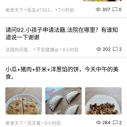
307
0
美食天下
街友472838572
7小时前
请问92.小孩子申请法籍.法院在哪里？有谁知
道说一下谢谢
202
2
法国你问我答
平安健康@
8小时前
小瓜+猪肉+虾米+洋葱馅的饼，今天中午的美
食。
284
2
美食天下
凤还巢
8小时前