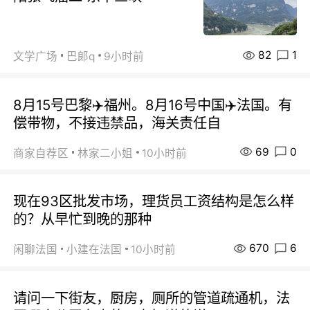
82
1
文学广场
巴郞q
9小时前
8月15号巴黎✈️福州。8月16号中国✈️法国。有
偿带物，不接违禁品，海关责任自
69
0
商家自荐区
林家二小姐
10小时前
现在93区批发市场，理货员工资结构是怎么样
的？从早忙到晚的那种
670
6
闲聊法国
小建在法国
10小时前
请问一下街友，厨房，厕所的管道疏通机，法