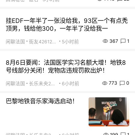
挂EDF一年半了一张没给我，93区一个有点秃
顶男，钱给他300，一年半了没给我一
367
1
闲聊法国
街友42612092
5小时前
8月6日要闻：法国医学实习名额大增！地铁8
号线部分关闭！宠物店违规罚款出炉！
773
0
闲聊法国
长乐未央2015
6小时前
巴黎地铁音乐家海选启动！
199
1