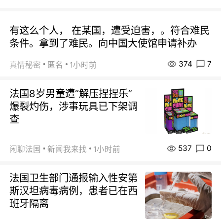
有这么个人， 在某国，遭受迫害，。符合难民
条件。拿到了难民。向中国大使馆申请补办
374
7
真情秘密
匿名
1小时前
法国8岁男童遭“解压捏捏乐”
爆裂灼伤，涉事玩具已下架调
查
537
0
闲聊法国
新闻我来找
1小时前
法国卫生部门通报输入性安第
斯汉坦病毒病例，患者已在西
班牙隔离