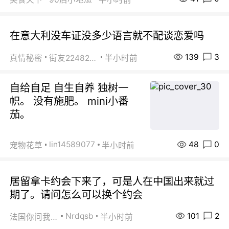
在意大利没车证没多少语言就不配谈恋爱吗
139
3
真情秘密
街友22482465
半小时前
自给自足 自生自养 独树一
帜。 没有施肥。 mini小番
茄。
48
0
lin14589077
宠物花草
半小时前
居留拿卡约会下来了，可是人在中国出来就过
期了。请问怎么可以换个约会
101
2
Nrdqsb
法国你问我答
半小时前