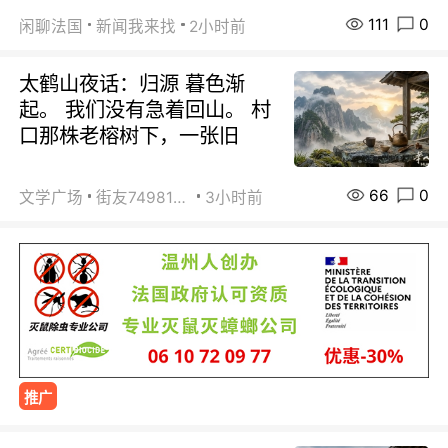
111
0
闲聊法国
新闻我来找
2小时前
太鹤山夜话：归源 暮色渐
起。 我们没有急着回山。 村
口那株老榕树下，一张旧
66
0
文学广场
街友74981146
3小时前
推广