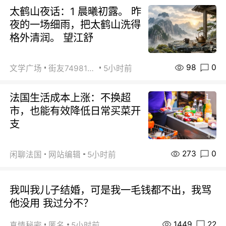
太鹤山夜话：1 晨曦初露。 昨
夜的一场细雨，把太鹤山洗得
格外清润。 望江舒
98
0
文学广场
街友74981146
5小时前
法国生活成本上涨：不换超
市，也能有效降低日常买菜开
支
273
0
闲聊法国
网站编辑
5小时前
我叫我儿子结婚，可是我一毛钱都不出，我骂
他没用 我过分不？
1449
22
真情秘密
匿名
5小时前