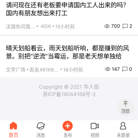
请问现在还有老板要申请国内工人出来的吗？
国内有朋友想出来打工
700
2
-KGK
法国你问我答
15小时前
晴天划船看云，雨天划船听响，都是赚到的风
景。别把“逆流”当霉运，那是老天想单独给
147
0
文学广场
街友49168527
18小时前
Copyright © 2021 华人街
浙ICP备16044168号-2
顶部
首页
消息
发布
视频
未登录