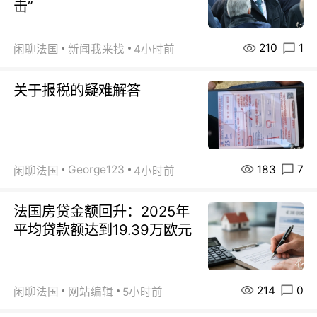
击”
210
1
闲聊法国
新闻我来找
4小时前
关于报税的疑难解答
183
7
George123
闲聊法国
4小时前
法国房贷金额回升：2025年
平均贷款额达到19.39万欧元
214
0
闲聊法国
网站编辑
5小时前