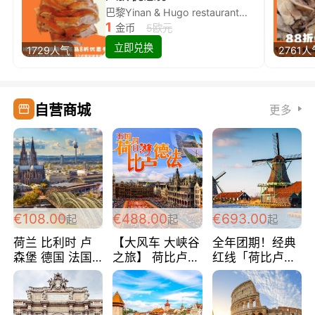
巴黎Yinan & Hugo restaurant除简餐类全场8折
1
金币
5欧元
立即兑换
1729人气
2761人
自营商城
更多
€108.00
€488.00
€693.00
起
起
起
荷兰 比利时 卢
【大风车 大峡谷
全年团期！经典
森堡 德国 法国
之旅】 荷比卢德
红线「荷比卢德
超爽玩遍西欧 循
法 巴黎上下 经
法」七天循环 五
环线 全程四星宾
典五国四日游
国 仅售99欧/人/
馆 108欧/人/天
488欧/人
天！巴黎上下！