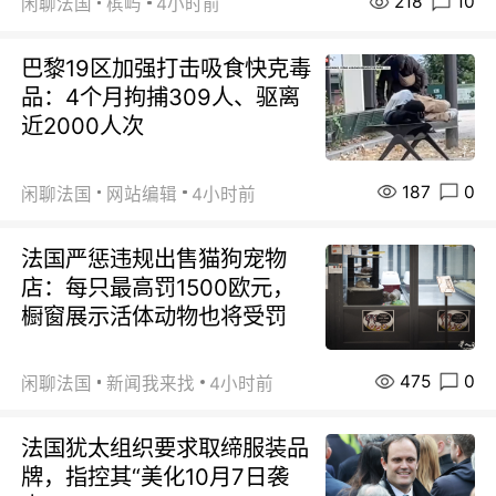
218
10
闲聊法国
槟屿
4小时前
巴黎19区加强打击吸食快克毒
品：4个月拘捕309人、驱离
近2000人次
187
0
闲聊法国
网站编辑
4小时前
法国严惩违规出售猫狗宠物
店：每只最高罚1500欧元，
橱窗展示活体动物也将受罚
475
0
闲聊法国
新闻我来找
4小时前
法国犹太组织要求取缔服装品
牌，指控其“美化10月7日袭