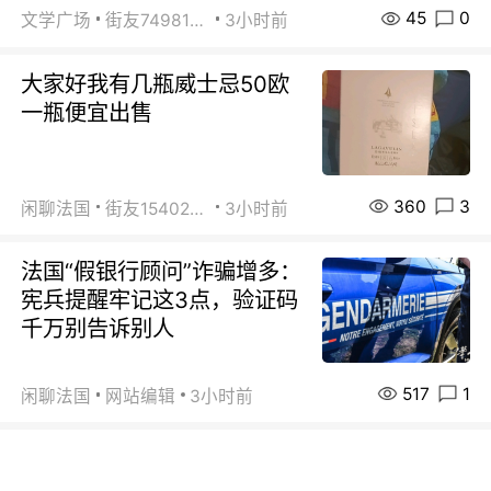
45
0
文学广场
街友74981146
3小时前
大家好我有几瓶威士忌50欧
一瓶便宜出售
360
3
闲聊法国
街友15402223
3小时前
法国“假银行顾问”诈骗增多：
宪兵提醒牢记这3点，验证码
千万别告诉别人
517
1
闲聊法国
网站编辑
3小时前