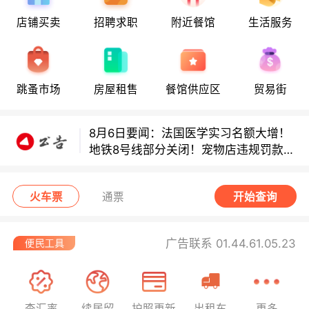
8月6日要闻：法国医学实习名额大增！
店铺买卖
招聘求职
附近餐馆
生活服务
地铁8号线部分关闭！宠物店违规罚款出
炉！
巴黎地铁音乐家海选启动！
跳蚤市场
房屋租售
餐馆供应区
贸易街
8月6日要闻：法国医学实习名额大增！
地铁8号线部分关闭！宠物店违规罚款出
炉！
巴黎地铁音乐家海选启动！
火车票
通票
开始查询
广告联系 01.44.61.05.23
查汇率
续居留
护照更新
出租车
更多