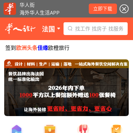
华人街
立即下载
海外华人生活APP
法国
找工作 找房子 找服务
签到
欧洲头条
佳缘
欧橙旅行