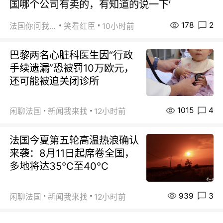
国哪个公司有卖的，有知道的说一下′
178
2
法国你问我答
笑看红臣
10小时前
巴黎两名心脏科医生因“行政
手续遗漏”恐被罚10万欧元，
还可能被迫关闭诊所
1015
4
闲聊法国
新闻我来找
12小时前
法国今夏第五轮高温热浪确认
来袭：8月11日起席卷全国，
多地将达35℃至40℃
939
3
闲聊法国
新闻我来找
12小时前