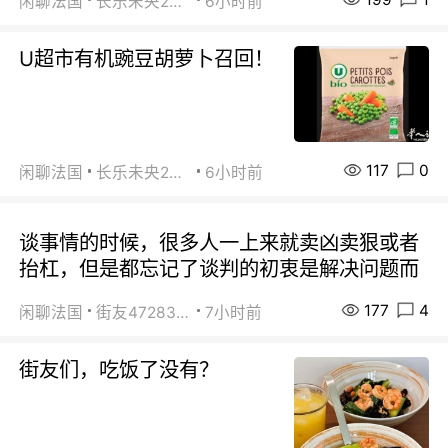
闲聊法国
长乐未央2015
6小时前
U超市有机豌豆胡萝卜召回！
117
0
闲聊法国
长乐未央2015
6小时前
谈事情的时候，很多人一上来就卖凶卖狠或者
抬杠，但是都忘记了谈判的初衷是解决问题而
177
4
闲聊法国
街友472838572
7小时前
街友们，吃饭了没有？