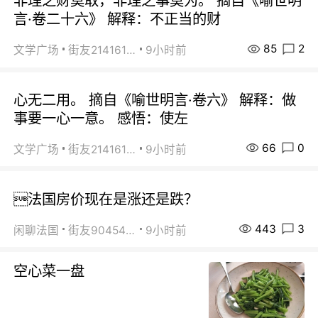
非理之财莫取，非理之事莫为。 摘自《喻世明
言·卷二十六》 解释：不正当的财
85
2
文学广场
街友21416156
9小时前
心无二用。 摘自《喻世明言·卷六》 解释：做
事要一心一意。 感悟：使左
66
0
文学广场
街友21416156
9小时前
法国房价现在是涨还是跌？
443
3
闲聊法国
街友90454511
9小时前
空心菜一盘