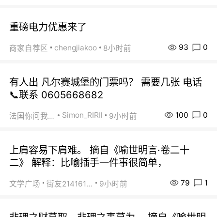
重磅电力优惠来了
93
0
chengjiakoo
商家自荐区
8小时前
有人出 凡尔赛城堡的门票吗？ 需要几张 电话
📞联系 0605668682
100
0
Simon_RIRIl
法国你问我答
9小时前
上肩容易下肩难。 摘自《喻世明言·卷二十
二》 解释：比喻插手一件事很简单，
79
1
文学广场
街友21416156
9小时前