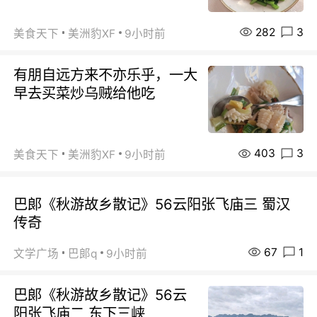
282
3
美食天下
美洲豹XF
9小时前
有朋自远方来不亦乐乎，一大
早去买菜炒乌贼给他吃
403
3
美食天下
美洲豹XF
9小时前
巴郞《秋游故乡散记》56云阳张飞庙三 蜀汉
传奇
67
1
文学广场
巴郞q
9小时前
巴郞《秋游故乡散记》56云
阳张飞庙二 东下三峡