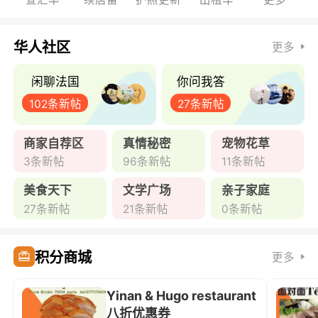
华人社区
更多
闲聊法国
你问我答
102条新帖
27条新帖
商家自荐区
真情秘密
宠物花草
3条新帖
96条新帖
11条新帖
美食天下
文学广场
亲子家庭
27条新帖
21条新帖
0条新帖
积分商城
更多
Yinan & Hugo restaurant
八折优惠券