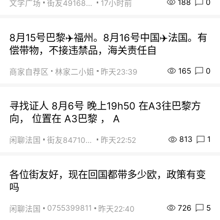
188
0
文学广场
街友49168527
17小时前
8月15号巴黎✈️福州。8月16号中国✈️法国。有
偿带物，不接违禁品，海关责任自
165
0
商家自荐区
林家二小姐
昨天23:39
寻找证人 8月6号 晚上19h50 在A3往巴黎方
向， 位置在 A3巴黎 ， A
813
1
闲聊法国
街友84710671
昨天22:52
各位街友好，现在回国都带多少欧，政策有变
吗
726
5
0755399811
闲聊法国
昨天22:40