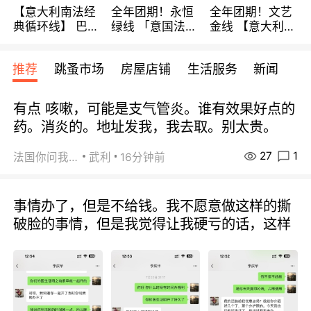
【意大利南法经
全年团期！永恒
全年团期！文艺
典循环线】 巴黎
绿线 「意国法
金线 【意大利一
上下 所有日期铁
南」巴黎上下 去
地】 循环7日游
发！ 全程四星级
意大利 南法 99
全程693欧/人起
推荐
跳蚤市场
房屋店铺
生活服务
新闻
宾馆 108欧/天起
欧/天起 ~包拼房
每周铁发！
全程756欧/位
有点 咳嗽，可能是支气管炎。谁有效果好点的
药。消炎的。地址发我，我去取。别太贵。
27
1
法国你问我答
武利
16分钟前
事情办了，但是不给钱。我不愿意做这样的撕
破脸的事情，但是我觉得让我硬亏的话，这样