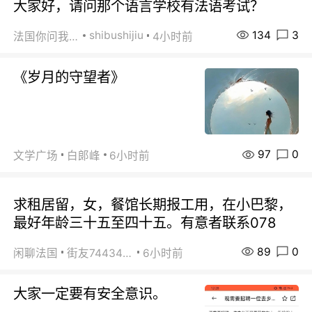
大家好，请问那个语言学校有法语考试？
134
3
shibushijiu
法国你问我答
4小时前
《岁月的守望者》
97
0
文学广场
白郞峰
6小时前
求租居留，女，餐馆长期报工用，在小巴黎，
最好年龄三十五至四十五。有意者联系078
89
0
闲聊法国
街友74434350
6小时前
大家一定要有安全意识。