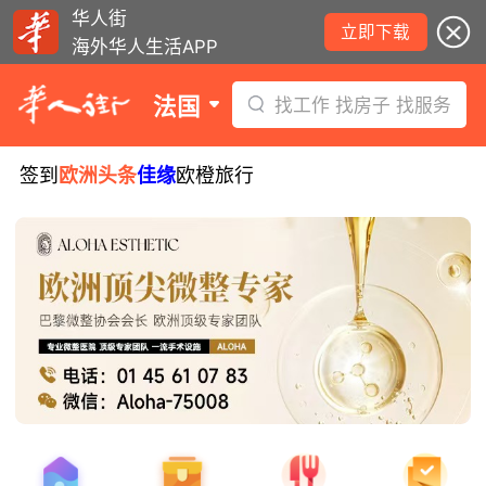
华人街
立即下载
海外华人生活APP
法国
找工作 找房子 找服务
签到
欧洲头条
佳缘
欧橙旅行