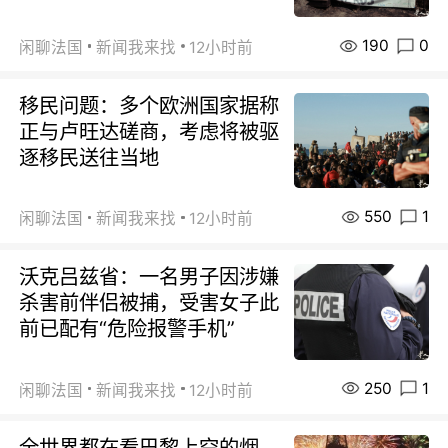
190
0
闲聊法国
新闻我来找
12小时前
移民问题：多个欧洲国家据称
正与卢旺达磋商，考虑将被驱
逐移民送往当地
550
1
闲聊法国
新闻我来找
12小时前
沃克吕兹省：一名男子因涉嫌
杀害前伴侣被捕，受害女子此
前已配有“危险报警手机”
250
1
闲聊法国
新闻我来找
12小时前
全世界都在看巴黎上空的烟