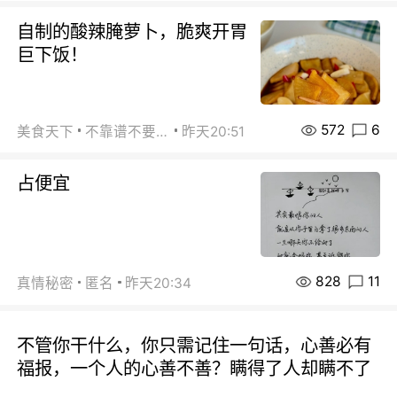
自制的酸辣腌萝卜，脆爽开胃
巨下饭！
572
6
美食天下
不靠谱不要联系
昨天20:51
占便宜
828
11
真情秘密
匿名
昨天20:34
不管你干什么，你只需记住一句话，心善必有
福报，一个人的心善不善？瞒得了人却瞒不了