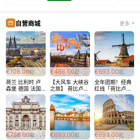
自营商城
更多
€108.00
€488.00
€693.00
起
起
起
荷兰 比利时 卢
【大风车 大峡谷
全年团期！经典
森堡 德国 法国
之旅】 荷比卢德
红线「荷比卢德
超爽玩遍西欧 循
法 巴黎上下 经
法」七天循环 五
环线 全程四星宾
典五国四日游
国 仅售99欧/人/
馆 108欧/人/天
488欧/人
天！巴黎上下！
包拼房~
€756.00
€693.00
€693.00
起
起
起