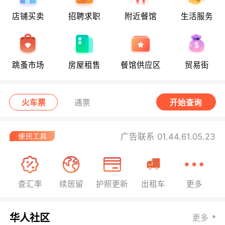
店铺买卖
招聘求职
附近餐馆
生活服务
跳蚤市场
房屋租售
餐馆供应区
贸易街
火车票
通票
开始查询
广告联系 01.44.61.05.23
查汇率
续居留
护照更新
出租车
更多
华人社区
更多