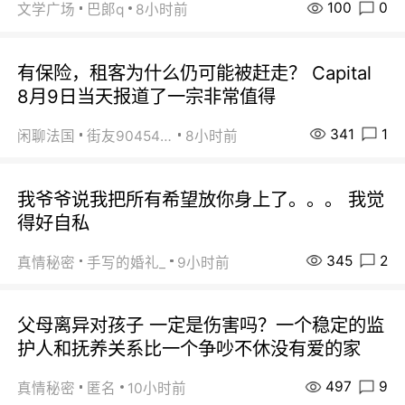
100
0
文学广场
巴郞q
8小时前
有保险，租客为什么仍可能被赶走？ Capital
8月9日当天报道了一宗非常值得
341
1
闲聊法国
街友90454511
8小时前
我爷爷说我把所有希望放你身上了。。。 我觉
得好自私
345
2
真情秘密
手写的婚礼_
9小时前
父母离异对孩子 一定是伤害吗？一个稳定的监
护人和抚养关系比一个争吵不休没有爱的家
497
9
真情秘密
匿名
10小时前