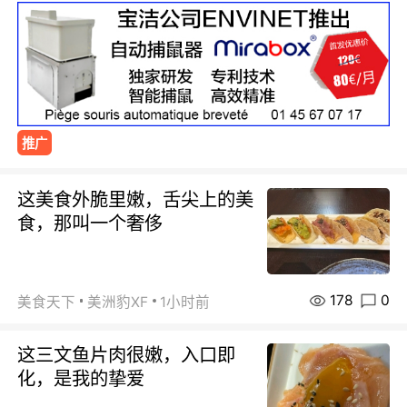
推广
这美食外脆里嫩，舌尖上的美
食，那叫一个奢侈
178
0
美食天下
美洲豹XF
1小时前
这三文鱼片肉很嫩，入口即
化，是我的挚爱