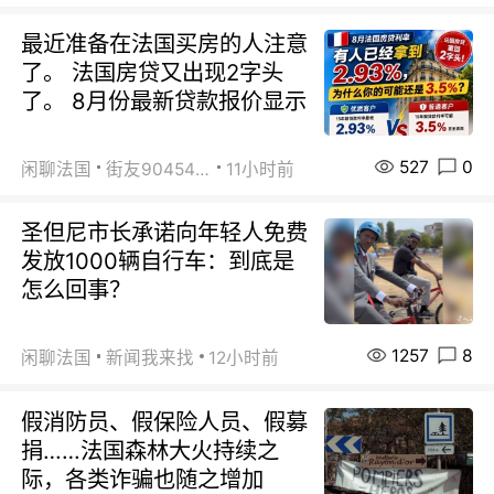
最近准备在法国买房的人注意
了。 法国房贷又出现2字头
了。 8月份最新贷款报价显示
527
0
闲聊法国
街友90454511
11小时前
圣但尼市长承诺向年轻人免费
发放1000辆自行车：到底是
怎么回事？
1257
8
闲聊法国
新闻我来找
12小时前
假消防员、假保险人员、假募
捐……法国森林大火持续之
际，各类诈骗也随之增加