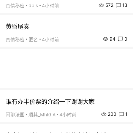
572
13
dbis
真情秘密
4小时前
黄昏尾奏
94
0
真情秘密
匿名
4小时前
谁有办半价票的介绍一下谢谢大家
200
1
闲聊法国
顺其_MhKhA
4小时前