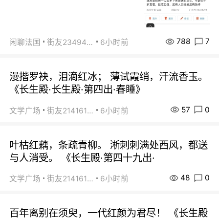
788
7
闲聊法国
街友23494008
6小时前
漫揩罗袂，泪滴红冰； 薄试霞绡，汗流香玉。
《长生殿·长生殿·第四出·春睡》
57
0
文学广场
街友21416156
6小时前
叶枯红藕，条疏青柳。 淅刺刺满处西风，都送
与人消受。 《长生殿·第四十九出·
48
0
文学广场
街友21416156
6小时前
百年离别在须臾，一代红颜为君尽！ 《长生殿