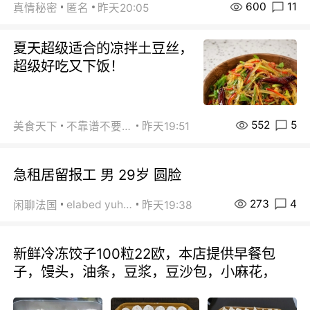
600
11
真情秘密
匿名
昨天20:05
夏天超级适合的凉拌土豆丝，
超级好吃又下饭！
552
5
美食天下
不靠谱不要联系
昨天19:51
急租居留报工 男 29岁 圆脸
273
4
elabed yuhua
闲聊法国
昨天19:38
新鲜冷冻饺子100粒22欧，本店提供早餐包
子，馒头，油条，豆浆，豆沙包，小麻花，