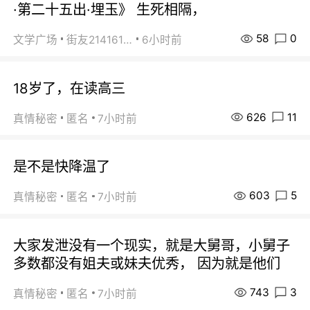
·第二十五出·埋玉》 生死相隔，
58
0
文学广场
街友21416156
6小时前
18岁了，在读高三
626
11
真情秘密
匿名
7小时前
是不是快降温了
603
5
真情秘密
匿名
7小时前
大家发泄没有一个现实，就是大舅哥，小舅子
多数都没有姐夫或妹夫优秀， 因为就是他们
743
3
真情秘密
匿名
7小时前