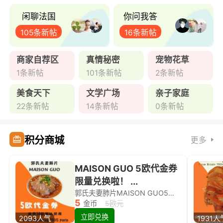
闲聊法国
你问我答
105条新帖
16条新帖
商家自荐区
真情秘密
宠物花草
1条新帖
101条新帖
2条新帖
美食天下
文学广场
亲子家庭
22条新帖
14条新帖
0条新帖
积分商城
更多
MAISON GUO 5欧代金券
限量兑换啦！ ...
郭氏夫妻肺片MAISON GUO5欧代金券限量兑换啦！
5
金币
5欧元
立即兑换
2093人气
1931人