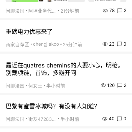
78
2
闲聊法国
阿坤业务代办
21分钟前
重磅电力优惠来了
23
0
chengjiakoo
商家自荐区
25分钟前
最近在quatres chemins的人要小心，明枪。
别戴项链，首饰，多避开阿
126
2
闲聊法国
何女士
半小时前
巴黎有蜜雪冰城吗？有没有人知道？
40
0
闲聊法国
街友472838572
半小时前