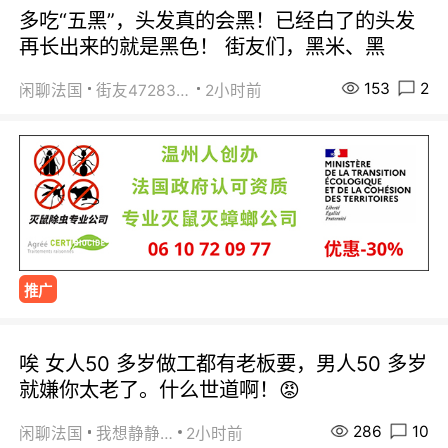
多吃“五黑”，头发真的会黑！已经白了的头发
再长出来的就是黑色！ 街友们，黑米、黑
153
2
闲聊法国
街友472838572
2小时前
推广
唉 女人50 多岁做工都有老板要，男人50 多岁
就嫌你太老了。什么世道啊！😡
286
10
闲聊法国
我想静静…
2小时前