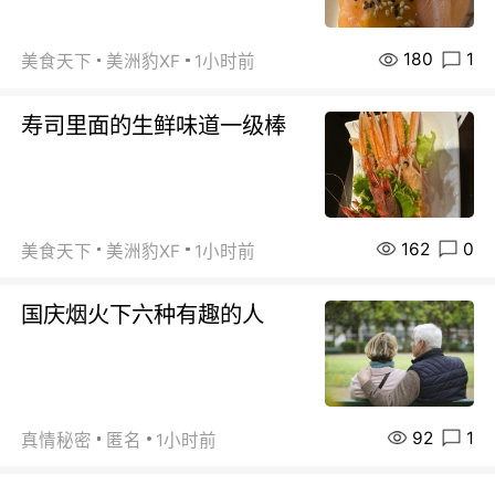
180
1
美食天下
美洲豹XF
1小时前
寿司里面的生鲜味道一级棒
162
0
美食天下
美洲豹XF
1小时前
国庆烟火下六种有趣的人
92
1
真情秘密
匿名
1小时前