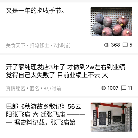
又是一年的丯收季节。
368
5
美食天下
归隐修士
7小时前
开了家纯理发店3年了 才做到2w左右到业绩
觉得自己太失败了 目前业绩上不去 大
1007
11
真情秘密
匿名
8小时前
巴郞《秋游故乡散记》56云
阳张飞庙 六 迁张飞庙 一一一
一 据史料记载，张飞庙始