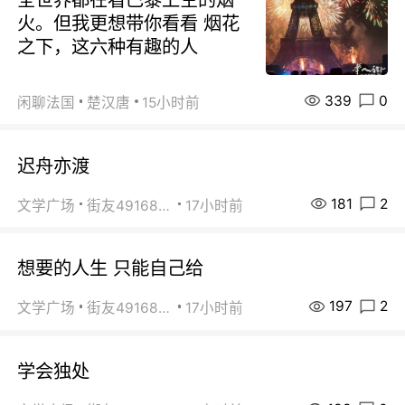
火。但我更想带你看看 烟花
之下，这六种有趣的人
339
0
闲聊法国
楚汉唐
15小时前
迟舟亦渡
181
2
文学广场
街友49168527
17小时前
想要的人生 只能自己给
197
2
文学广场
街友49168527
17小时前
学会独处