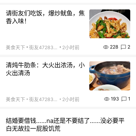
请街友们吃饭，爆炒鱿鱼，焦
香入味！
228
2
美食天下
街友472838572
2小时前
清炖牛肋条：大火出浓汤，小
火出清汤
193
1
美食天下
街友472838572
2小时前
结婚要借钱……na还是不要结了……没必要平
白无故拉一屁股饥荒