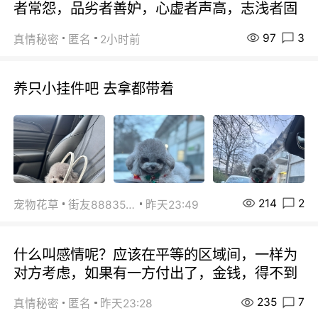
者常怨，品劣者善妒，心虚者声高，志浅者固
97
3
真情秘密
匿名
2小时前
养只小挂件吧 去拿都带着
214
2
宠物花草
街友88835518
昨天23:49
什么叫感情呢？应该在平等的区域间，一样为
对方考虑，如果有一方付出了，金钱，得不到
235
7
真情秘密
匿名
昨天23:28