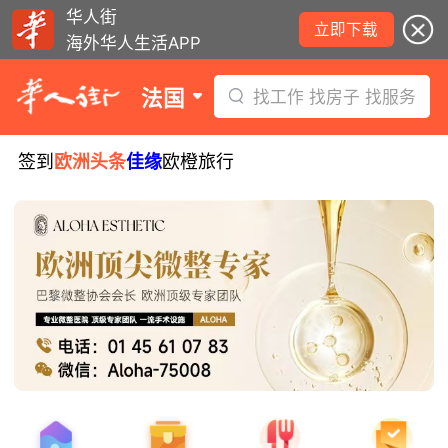
华人街
立即下载
海外华人生活APP
法国
找工作 找房子 找服务
签到
欧洲头条
佳缘
欧橙旅行