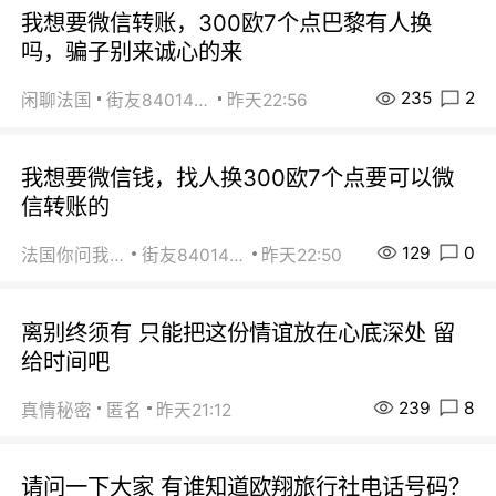
我想要微信转账，300欧7个点巴黎有人换
吗，骗子别来诚心的来
235
2
闲聊法国
街友84014588
昨天22:56
我想要微信钱，找人换300欧7个点要可以微
信转账的
129
0
法国你问我答
街友84014588
昨天22:50
离别终须有 只能把这份情谊放在心底深处 留
给时间吧
239
8
真情秘密
匿名
昨天21:12
请问一下大家 有谁知道欧翔旅行社电话号码？