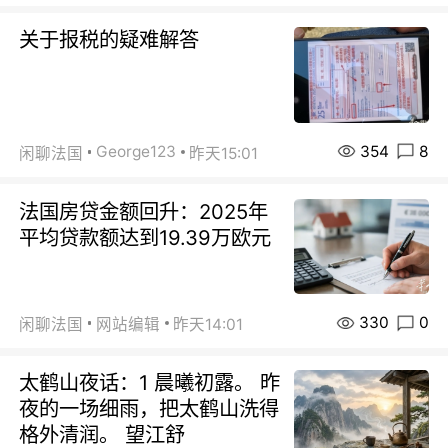
关于报税的疑难解答
354
8
George123
闲聊法国
昨天15:01
法国房贷金额回升：2025年
平均贷款额达到19.39万欧元
330
0
闲聊法国
网站编辑
昨天14:01
太鹤山夜话：1 晨曦初露。 昨
夜的一场细雨，把太鹤山洗得
格外清润。 望江舒