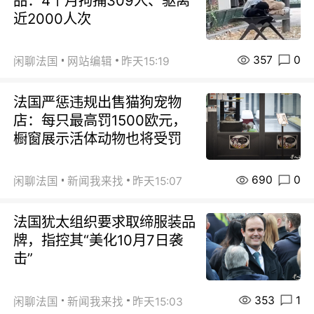
品：4个月拘捕309人、驱离
近2000人次
357
0
闲聊法国
网站编辑
昨天15:19
法国严惩违规出售猫狗宠物
店：每只最高罚1500欧元，
橱窗展示活体动物也将受罚
690
0
闲聊法国
新闻我来找
昨天15:07
法国犹太组织要求取缔服装品
牌，指控其“美化10月7日袭
击”
353
1
闲聊法国
新闻我来找
昨天15:03