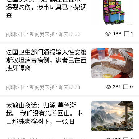
爆裂灼伤，涉事玩具已下架调
查
988
1
闲聊法国
新闻我来找
昨天17:32
法国卫生部门通报输入性安第
斯汉坦病毒病例，患者已在西
班牙隔离
281
0
闲聊法国
新闻我来找
昨天17:23
太鹤山夜话：归源 暮色渐
起。 我们没有急着回山。 村
口那株老榕树下，一张旧