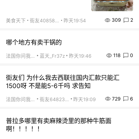
309
2
美食天下
街友40858442
昨天19:54
哪个地方有卖干锅的
118
0
法国你问我答
蓝天_Fr37z
昨天19:46
街友们 为什么我去西联往国内汇款只能汇
1500呀 不是能5-6千吗 求告知
729
6
法国你问我答
街友64823891
昨天19:09
普拉多哪里有卖麻辣烫里的那种牛筋面
啊！！！！！