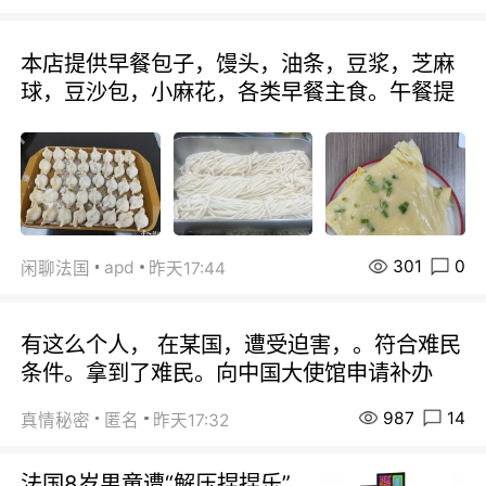
本店提供早餐包子，馒头，油条，豆浆，芝麻
球，豆沙包，小麻花，各类早餐主食。午餐提
301
0
apd
闲聊法国
昨天17:44
有这么个人， 在某国，遭受迫害，。符合难民
条件。拿到了难民。向中国大使馆申请补办
987
14
真情秘密
匿名
昨天17:32
法国8岁男童遭“解压捏捏乐”