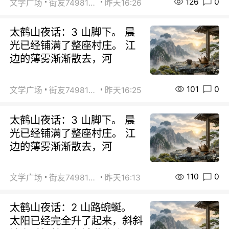
126
0
文学广场
街友74981146
昨天16:26
太鹤山夜话：3 山脚下。 晨
光已经铺满了整座村庄。 江
边的薄雾渐渐散去，河
101
0
文学广场
街友74981146
昨天16:25
太鹤山夜话：3 山脚下。 晨
光已经铺满了整座村庄。 江
边的薄雾渐渐散去，河
110
0
文学广场
街友74981146
昨天16:13
太鹤山夜话：2 山路蜿蜒。
太阳已经完全升了起来，斜斜