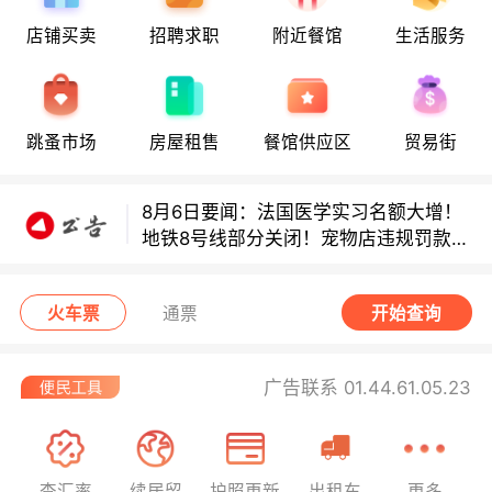
店铺买卖
招聘求职
附近餐馆
生活服务
8月6日要闻：法国医学实习名额大增！
地铁8号线部分关闭！宠物店违规罚款出
炉！
巴黎地铁音乐家海选启动！
跳蚤市场
房屋租售
餐馆供应区
贸易街
8月6日要闻：法国医学实习名额大增！
地铁8号线部分关闭！宠物店违规罚款出
炉！
巴黎地铁音乐家海选启动！
火车票
通票
开始查询
广告联系 01.44.61.05.23
查汇率
续居留
护照更新
出租车
更多