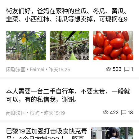
街友们好，爸妈在家种的丝瓜、冬瓜、黄瓜、
韭菜、小西红柿、浦瓜等想卖掉，可现摘在9
503
1
Feimei
闲聊法国
昨天15:25
本人需要一台二手自行车，不要太贵，一般就
可以，有的私信我，谢谢。
422
18
闲聊法国
槟屿
昨天15:19
巴黎19区加强打击吸食快克毒