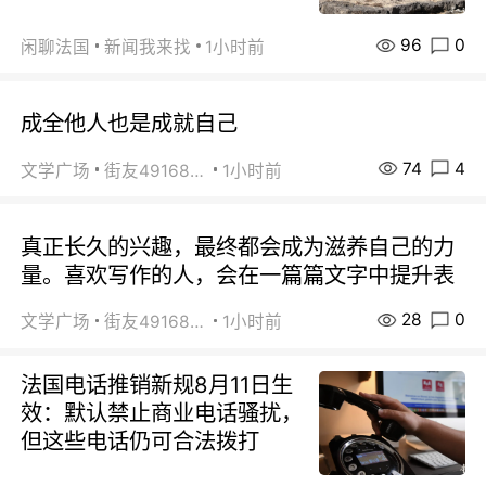
96
0
闲聊法国
新闻我来找
1小时前
成全他人也是成就自己
74
4
文学广场
街友49168527
1小时前
真正长久的兴趣，最终都会成为滋养自己的力
量。喜欢写作的人，会在一篇篇文字中提升表
28
0
文学广场
街友49168527
1小时前
法国电话推销新规8月11日生
效：默认禁止商业电话骚扰，
但这些电话仍可合法拨打