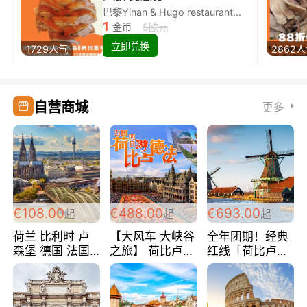
巴黎Yinan & Hugo restaurant除简餐类全场8折
1
金币
5欧元
立即兑换
1729人气
2862
自营商城
更多
€108.00
€488.00
€693.00
起
起
起
荷兰 比利时 卢
【大风车 大峡谷
全年团期！经典
森堡 德国 法国
之旅】 荷比卢德
红线「荷比卢德
超爽玩遍西欧 循
法 巴黎上下 经
法」七天循环 五
环线 全程四星宾
典五国四日游
国 仅售99欧/人/
馆 108欧/人/天
488欧/人
天！巴黎上下！