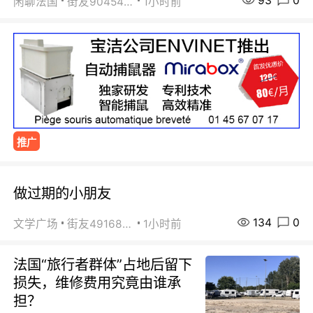
93
0
闲聊法国
街友90454511
1小时前
推广
做过期的小朋友
134
0
文学广场
街友49168527
1小时前
法国“旅行者群体”占地后留下
损失，维修费用究竟由谁承
担？