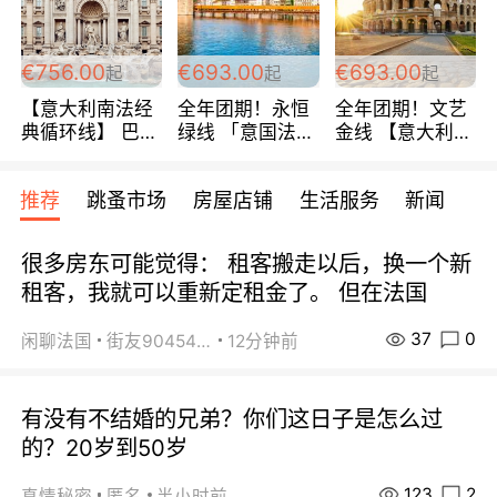
包拼房~
€756.00
€693.00
€693.00
起
起
起
【意大利南法经
全年团期！永恒
全年团期！文艺
典循环线】 巴黎
绿线 「意国法
金线 【意大利一
上下 所有日期铁
南」巴黎上下 去
地】 循环7日游
发！ 全程四星级
意大利 南法 99
全程693欧/人起
推荐
跳蚤市场
房屋店铺
生活服务
新闻
宾馆 108欧/天起
欧/天起 ~包拼房
每周铁发！
全程756欧/位
很多房东可能觉得： 租客搬走以后，换一个新
租客，我就可以重新定租金了。 但在法国
37
0
闲聊法国
街友90454511
12分钟前
有没有不结婚的兄弟？你们这日子是怎么过
的？20岁到50岁
123
2
真情秘密
匿名
半小时前