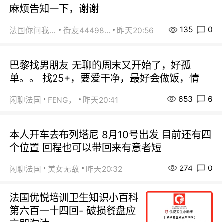
麻烦告知一下，谢谢
135
0
法国你问我答
街友44498484
昨天20:56
巴黎找男朋友 无聊的周末又开始了，好孤
单。。 找25+，要爱干净，最好会做饭，情
653
6
闲聊法国
FENG，
昨天20:41
本人开车去布列塔尼 8月10号出发 目前还有四
个位置 回程也可以带回来有意者短
274
0
闲聊法国
美女无敌
昨天20:32
法国优悦培训卫生知识小百科
第六百一十四回- 破损餐盘应