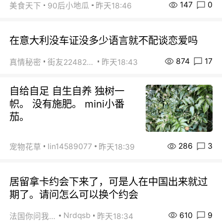
147
0
美食天下
90后小地瓜
昨天18:46
在意大利没车证没多少语言就不配谈恋爱吗
874
17
真情秘密
街友22482465
昨天18:43
自给自足 自生自养 独树一
帜。 没有施肥。 mini小番
茄。
286
3
lin14589077
宠物花草
昨天18:39
居留拿卡约会下来了，可是人在中国出来就过
期了。请问怎么可以换个约会
610
9
Nrdqsb
法国你问我答
昨天18:34