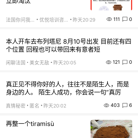
立即淘汰
111
0
法国你问我答
优悦培训咨询
昨天20:29
本人开车去布列塔尼 8月10号出发 目前还有四
个位置 回程也可以带回来有意者短
121
0
闲聊法国
美女无敌
昨天20:05
真正见不得你好的人，往往不是陌生人，而是
身边的人。 陌生人成功，你会说一句“真厉
403
6
真情秘密
匿名
昨天20:02
再整一个tiramisù