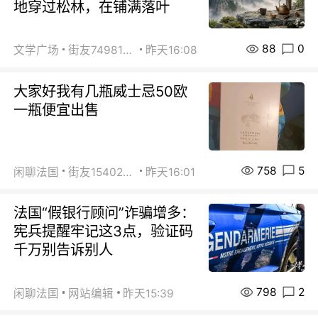
地穿过松林，在铺满落叶
88
0
文学广场
街友74981146
昨天16:08
大家好我有几瓶威士忌50欧
一瓶便宜出售
758
5
闲聊法国
街友15402223
昨天16:01
法国“假银行顾问”诈骗增多：
宪兵提醒牢记这3点，验证码
千万别告诉别人
798
2
闲聊法国
网站编辑
昨天15:39