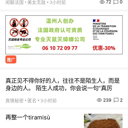
72
0
闲聊法国
美女无敌
3小时前
推广
真正见不得你好的人，往往不是陌生人，而是
身边的人。 陌生人成功，你会说一句“真厉
239
2
真情秘密
匿名
3小时前
再整一个tiramisù