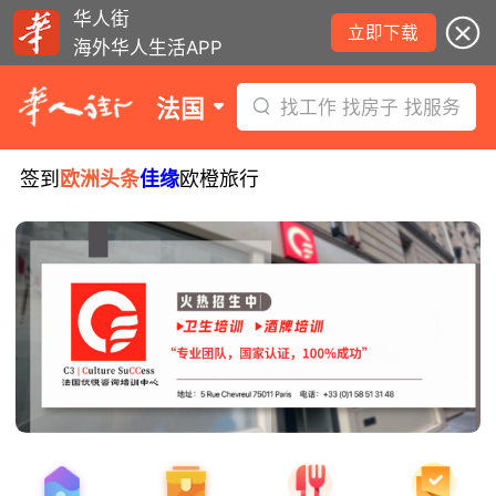
华人街
立即下载
海外华人生活APP
法国
找工作 找房子 找服务
签到
欧洲头条
佳缘
欧橙旅行