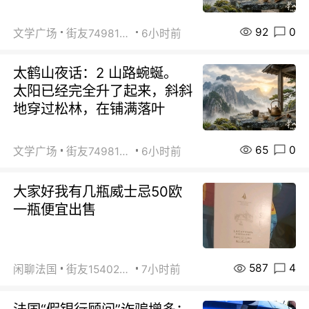
92
0
文学广场
街友74981146
6小时前
太鹤山夜话：2 山路蜿蜒。
太阳已经完全升了起来，斜斜
地穿过松林，在铺满落叶
65
0
文学广场
街友74981146
6小时前
大家好我有几瓶威士忌50欧
一瓶便宜出售
587
4
闲聊法国
街友15402223
7小时前