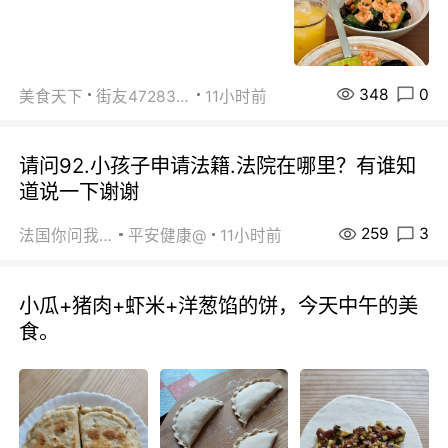
348
0
美食天下
街友472838572
11小时前
请问92.小孩子申请法籍.法院在哪里？有谁知
道说一下谢谢
259
3
法国你问我答
平安健康@
11小时前
小瓜+猪肉+虾米+洋葱馅的饼，今天中午的美
食。