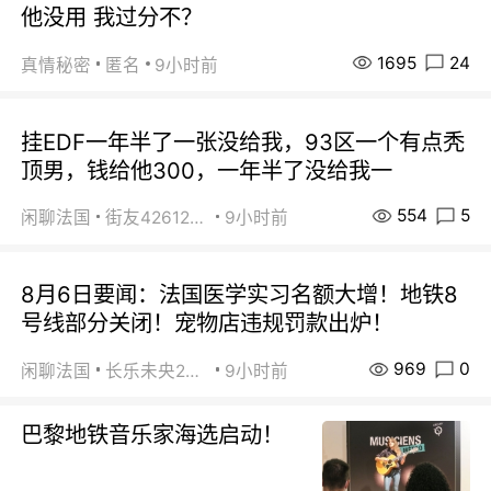
他没用 我过分不？
1695
24
真情秘密
匿名
9小时前
挂EDF一年半了一张没给我，93区一个有点秃
顶男，钱给他300，一年半了没给我一
554
5
闲聊法国
街友42612092
9小时前
8月6日要闻：法国医学实习名额大增！地铁8
号线部分关闭！宠物店违规罚款出炉！
969
0
闲聊法国
长乐未央2015
9小时前
巴黎地铁音乐家海选启动！