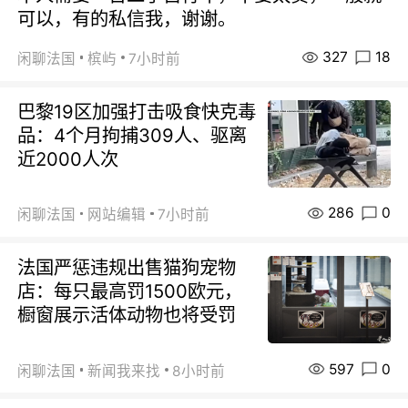
可以，有的私信我，谢谢。
327
18
闲聊法国
槟屿
7小时前
巴黎19区加强打击吸食快克毒
品：4个月拘捕309人、驱离
近2000人次
286
0
闲聊法国
网站编辑
7小时前
法国严惩违规出售猫狗宠物
店：每只最高罚1500欧元，
橱窗展示活体动物也将受罚
597
0
闲聊法国
新闻我来找
8小时前