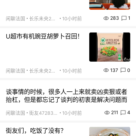
283
1
闲聊法国
长乐未央2015
10小时前
U超市有机豌豆胡萝卜召回！
137
0
闲聊法国
长乐未央2015
10小时前
谈事情的时候，很多人一上来就卖凶卖狠或者
抬杠，但是都忘记了谈判的初衷是解决问题而
211
4
闲聊法国
街友472838572
10小时前
街友们，吃饭了没有？