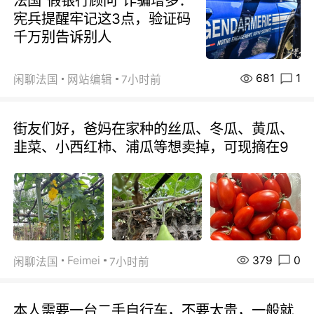
法国“假银行顾问”诈骗增多：
宪兵提醒牢记这3点，验证码
千万别告诉别人
681
1
闲聊法国
网站编辑
7小时前
街友们好，爸妈在家种的丝瓜、冬瓜、黄瓜、
韭菜、小西红柿、浦瓜等想卖掉，可现摘在9
379
0
Feimei
闲聊法国
7小时前
本人需要一台二手自行车，不要太贵，一般就