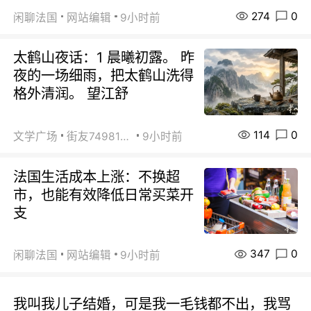
274
0
闲聊法国
网站编辑
9小时前
太鹤山夜话：1 晨曦初露。 昨
夜的一场细雨，把太鹤山洗得
格外清润。 望江舒
114
0
文学广场
街友74981146
9小时前
法国生活成本上涨：不换超
市，也能有效降低日常买菜开
支
347
0
闲聊法国
网站编辑
9小时前
我叫我儿子结婚，可是我一毛钱都不出，我骂