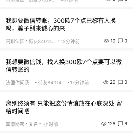
我想要微信转账，300欧7个点巴黎有人换
吗，骗子别来诚心的来
10
0
闲聊法国
街友84014588
12分钟前
我想要微信钱，找人换300欧7个点要可以微
信转账的
20
0
法国你问我答
街友84014588
17分钟前
离别终须有 只能把这份情谊放在心底深处 留
给时间吧
126
6
真情秘密
匿名
1小时前