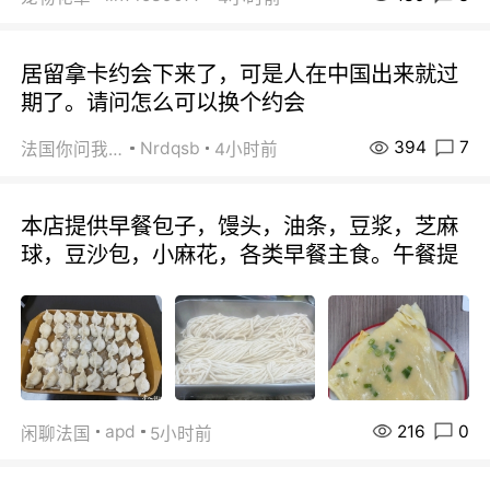
居留拿卡约会下来了，可是人在中国出来就过
期了。请问怎么可以换个约会
394
7
Nrdqsb
法国你问我答
4小时前
本店提供早餐包子，馒头，油条，豆浆，芝麻
球，豆沙包，小麻花，各类早餐主食。午餐提
216
0
apd
闲聊法国
5小时前