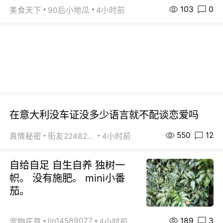
103
0
美食天下
90后小地瓜
4小时前
在意大利没车证没多少语言就不配谈恋爱吗
550
12
真情秘密
街友22482465
4小时前
自给自足 自生自养 独树一
帜。 没有施肥。 mini小番
茄。
189
3
lin14589077
宠物花草
4小时前