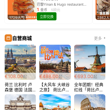
巴黎Yinan & Hugo restaurant除简餐类全场8折
1
金币
5欧元
立即兑换
1729人气
2862
自营商城
更多
€108.00
€488.00
€693.00
起
起
起
荷兰 比利时 卢
【大风车 大峡谷
全年团期！经典
森堡 德国 法国
之旅】 荷比卢德
红线「荷比卢德
超爽玩遍西欧 循
法 巴黎上下 经
法」七天循环 五
环线 全程四星宾
典五国四日游
国 仅售99欧/人/
馆 108欧/人/天
488欧/人
天！巴黎上下！