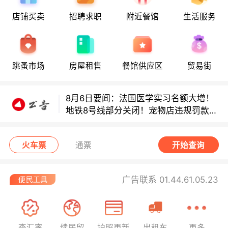
店铺买卖
招聘求职
附近餐馆
生活服务
8月6日要闻：法国医学实习名额大增！
地铁8号线部分关闭！宠物店违规罚款出
炉！
跳蚤市场
房屋租售
餐馆供应区
贸易街
巴黎地铁音乐家海选启动！
8月6日要闻：法国医学实习名额大增！
地铁8号线部分关闭！宠物店违规罚款出
炉！
巴黎地铁音乐家海选启动！
火车票
通票
开始查询
广告联系 01.44.61.05.23
查汇率
续居留
护照更新
出租车
更多