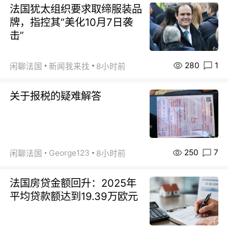
法国犹太组织要求取缔服装品
牌，指控其“美化10月7日袭
击”
280
1
闲聊法国
新闻我来找
8小时前
关于报税的疑难解答
250
7
George123
闲聊法国
8小时前
法国房贷金额回升：2025年
平均贷款额达到19.39万欧元