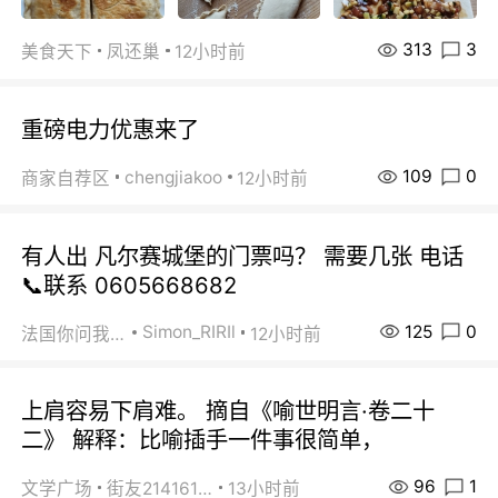
313
3
美食天下
凤还巢
12小时前
重磅电力优惠来了
109
0
chengjiakoo
商家自荐区
12小时前
有人出 凡尔赛城堡的门票吗？ 需要几张 电话
📞联系 0605668682
125
0
Simon_RIRIl
法国你问我答
12小时前
上肩容易下肩难。 摘自《喻世明言·卷二十
二》 解释：比喻插手一件事很简单，
96
1
文学广场
街友21416156
13小时前