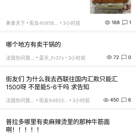
188
1
美食天下
街友40858442
3小时前
哪个地方有卖干锅的
72
0
法国你问我答
蓝天_Fr37z
3小时前
街友们 为什么我去西联往国内汇款只能汇
1500呀 不是能5-6千吗 求告知
450
6
法国你问我答
街友64823891
3小时前
普拉多哪里有卖麻辣烫里的那种牛筋面
啊！！！！！