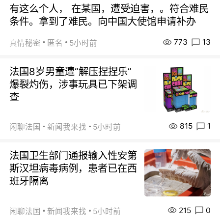
有这么个人， 在某国，遭受迫害，。符合难民
条件。拿到了难民。向中国大使馆申请补办
773
13
真情秘密
匿名
5小时前
法国8岁男童遭“解压捏捏乐”
爆裂灼伤，涉事玩具已下架调
查
815
1
闲聊法国
新闻我来找
5小时前
法国卫生部门通报输入性安第
斯汉坦病毒病例，患者已在西
班牙隔离
215
0
闲聊法国
新闻我来找
5小时前