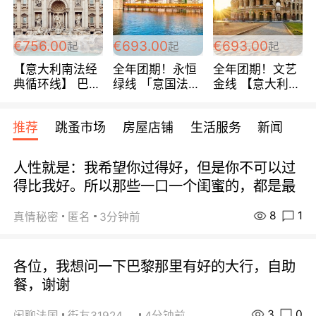
包拼房~
€756.00
€693.00
€693.00
起
起
起
【意大利南法经
全年团期！永恒
全年团期！文艺
典循环线】 巴黎
绿线 「意国法
金线 【意大利一
上下 所有日期铁
南」巴黎上下 去
地】 循环7日游
发！ 全程四星级
意大利 南法 99
全程693欧/人起
推荐
跳蚤市场
房屋店铺
生活服务
新闻
宾馆 108欧/天起
欧/天起 ~包拼房
每周铁发！
全程756欧/位
人性就是：我希望你过得好，但是你不可以过
得比我好。所以那些一口一个闺蜜的，都是最
8
1
真情秘密
匿名
3分钟前
各位，我想问一下巴黎那里有好的大行，自助
餐，谢谢
3
0
闲聊法国
街友31924072
4分钟前