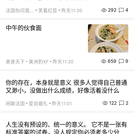
292
4
法国你问我答
笑看红臣
昨天11:30
中午的伙食面
659
9
美食天下
美洲豹XF
昨天11:30
你的存在，本身就是意义 很多人觉得自己普通
又渺小，没做出什么成绩，好像活着没什么
122
2
闲聊法国
爱尚婚礼
昨天11:01
人生没有预设的、统一的意义。 它不是一张有
标准答案的试卷，没人规定你必须考多少分