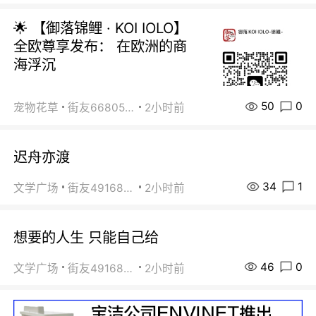
🌟 【御落锦鲤 · KOI IOLO】
全欧尊享发布： 在欧洲的商
海浮沉
50
0
宠物花草
街友66805488
2小时前
迟舟亦渡
34
1
文学广场
街友49168527
2小时前
想要的人生 只能自己给
46
0
文学广场
街友49168527
2小时前