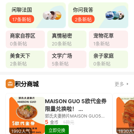
闲聊法国
你问我答
17条新帖
2条新帖
商家自荐区
真情秘密
宠物花草
0条新帖
20条新帖
1条新帖
美食天下
文学广场
亲子家庭
2条新帖
5条新帖
0条新帖
积分商城
更多
MAISON GUO 5欧代金券
限量兑换啦！ ...
郭氏夫妻肺片MAISON GUO5欧代金券限量兑换啦！
5
金币
5欧元
立即兑换
1992人气
1830