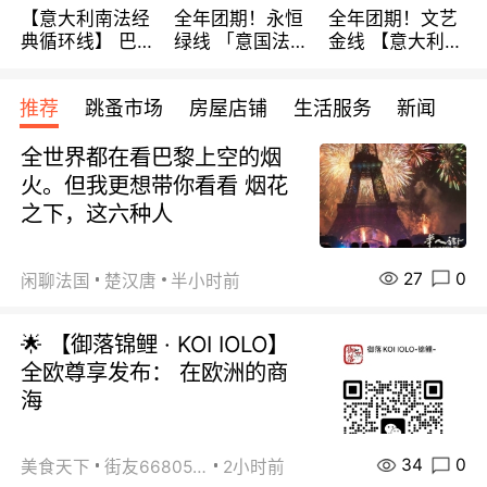
【意大利南法经
全年团期！永恒
全年团期！文艺
典循环线】 巴黎
绿线 「意国法
金线 【意大利一
上下 所有日期铁
南」巴黎上下 去
地】 循环7日游
发！ 全程四星级
意大利 南法 99
全程693欧/人起
推荐
跳蚤市场
房屋店铺
生活服务
新闻
宾馆 108欧/天起
欧/天起 ~包拼房
每周铁发！
全程756欧/位
全世界都在看巴黎上空的烟
火。但我更想带你看看 烟花
之下，这六种人
27
0
闲聊法国
楚汉唐
半小时前
🌟 【御落锦鲤 · KOI IOLO】
全欧尊享发布： 在欧洲的商
海
34
0
美食天下
街友66805488
2小时前