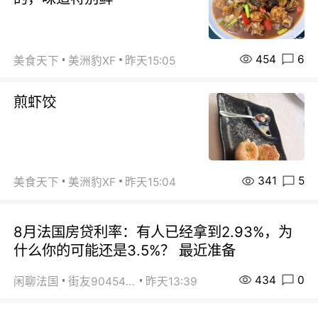
454
6
美食天下
美洲豹XF
昨天15:05
煎虾饺
341
5
美食天下
美洲豹XF
昨天15:04
8月法国房贷利率：有人已经拿到2.93%，为
什么你的可能还是3.5%？ 最近准备
434
0
闲聊法国
街友90454511
昨天13:39