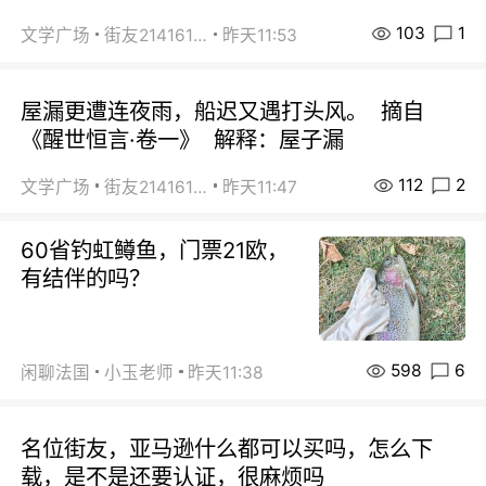
103
1
文学广场
街友21416156
昨天11:53
屋漏更遭连夜雨，船迟又遇打头风。 摘自
《醒世恒言·卷一》 解释：屋子漏
112
2
文学广场
街友21416156
昨天11:47
60省钓虹鳟鱼，门票21欧，
有结伴的吗？
598
6
闲聊法国
小玉老师
昨天11:38
名位街友，亚马逊什么都可以买吗，怎么下
载，是不是还要认证，很麻烦吗