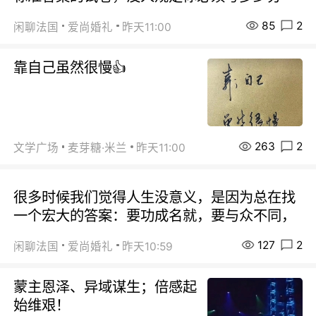
85
2
闲聊法国
爱尚婚礼
昨天11:00
靠自己虽然很慢👍
263
2
文学广场
麦芽糖·米兰
昨天11:00
很多时候我们觉得人生没意义，是因为总在找
一个宏大的答案：要功成名就，要与众不同，
127
2
闲聊法国
爱尚婚礼
昨天10:59
蒙主恩泽、异域谋生；倍感起
始维艰！