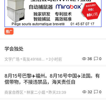
推广
学会独处
36
0
文学广场
街友49168527
2小时前
8月15号巴黎✈️福州。8月16号中国✈️法国。有
偿带物，不接违禁品，海关责任自
32
0
商家自荐区
林家二小姐
昨天23:39