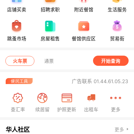
店铺买卖
招聘求职
附近餐馆
生活服务
跳蚤市场
房屋租售
餐馆供应区
贸易街
火车票
通票
开始查询
广告联系 01.44.61.05.23
查汇率
续居留
护照更新
出租车
更多
华人社区
更多