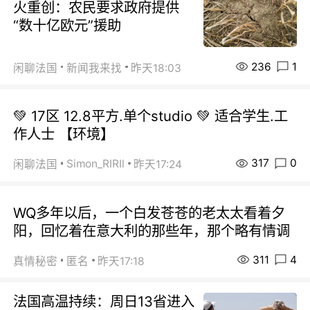
火重创：农民要求政府提供
“数十亿欧元”援助
236
1
闲聊法国
新闻我来找
昨天18:03
💚 17区 12.8平方.单个studio 💚 适合学生.工
作人士 【环境】
317
0
Simon_RIRIl
闲聊法国
昨天17:24
WQ多年以后，一个白发苍苍的老太太看着夕
阳，回忆着在意大利的那些年，那个略有情调
311
4
真情秘密
匿名
昨天17:18
法国高温持续：周日13省进入