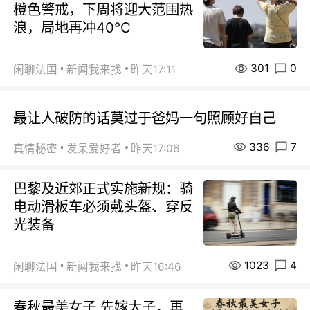
橙色警戒，下周将迎大范围热
浪，局地再冲40℃
301
0
闲聊法国
新闻我来找
昨天17:11
最让人破防的话莫过于爸妈一句照顾好自己
336
7
真情秘密
发呆爱好者
昨天17:06
巴黎及近郊正式实施新规：骑
电动滑板车必须戴头盔、穿反
光装备
1023
4
闲聊法国
新闻我来找
昨天16:46
春秋最美女子 先嫁太子，再