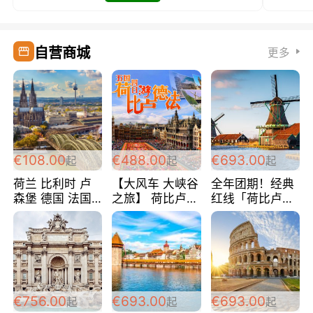
自营商城
更多
€108.00
€488.00
€693.00
起
起
起
荷兰 比利时 卢
【大风车 大峡谷
全年团期！经典
森堡 德国 法国
之旅】 荷比卢德
红线「荷比卢德
超爽玩遍西欧 循
法 巴黎上下 经
法」七天循环 五
环线 全程四星宾
典五国四日游
国 仅售99欧/人/
馆 108欧/人/天
488欧/人
天！巴黎上下！
包拼房~
€756.00
€693.00
€693.00
起
起
起