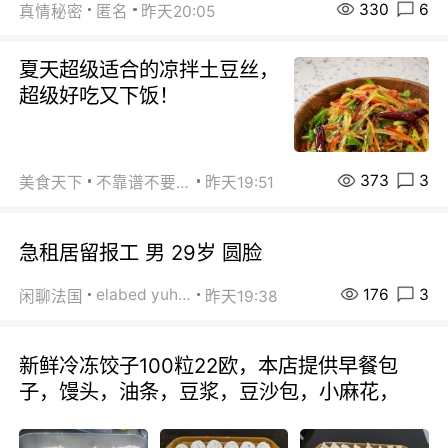
330
6
真情秘密
匿名
昨天20:05
夏天超级适合的凉拌土豆丝，
超级好吃又下饭！
373
3
美食天下
不靠谱不要联系
昨天19:51
急租居留报工 男 29岁 圆脸
176
3
elabed yuhua
闲聊法国
昨天19:38
新鲜冷冻饺子100粒22欧，本店提供早餐包
子，馒头，油条，豆浆，豆沙包，小麻花，