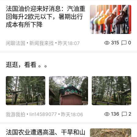
法国油价迎来好消息：汽油重
回每升2欧元以下，暑期出行
成本有所下降
315
0
闲聊法国
新闻我来找
昨天18:07
逛逛，看看 。。
136
2
lin14589077
我游我拍
昨天18:06
法国农业遭遇高温、干旱和山