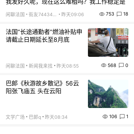
我发好久呢，现在这么难租吗？我工作稳定是
753
18
闲聊法国
街友74434350
昨天09:06
法国“长途通勤者”燃油补贴申
请截止日期延长至8月底
568
0
闲聊法国
新闻我来找
昨天08:55
巴郞《秋游故乡散记》56云
阳张飞庙五 头在云阳
106
1
文学广场
巴郞q
昨天08:34