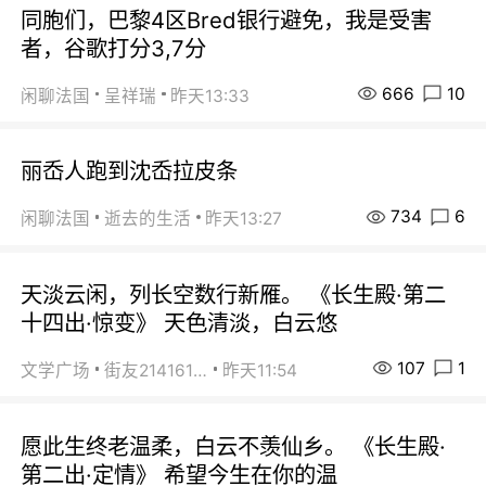
同胞们，巴黎4区Bred银行避免，我是受害
者，谷歌打分3,7分
666
10
闲聊法国
呈祥瑞
昨天13:33
丽岙人跑到沈岙拉皮条
734
6
闲聊法国
逝去的生活
昨天13:27
天淡云闲，列长空数行新雁。 《长生殿·第二
十四出·惊变》 天色清淡，白云悠
107
1
文学广场
街友21416156
昨天11:54
愿此生终老温柔，白云不羡仙乡。 《长生殿·
第二出·定情》 希望今生在你的温