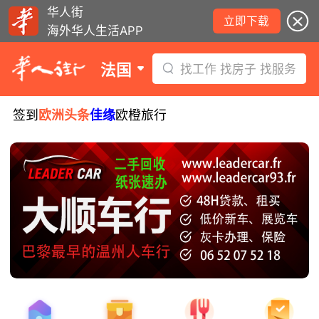
华人街
立即下载
海外华人生活APP
法国
找工作 找房子 找服务
签到
欧洲头条
佳缘
欧橙旅行