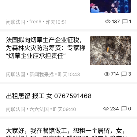
187
1
fren9
闲聊法国
昨天10:51
法国拟向烟草生产企业征税，
为森林火灾防治筹资：专家称
“烟草企业应承担责任”
714
3
闲聊法国
新闻我来找
昨天10:43
出租居留 报工 女 0767591468
234
0
闲聊法国
六六法国
昨天09:40
大家好，我在餐馆做工，想租一个居留，女，