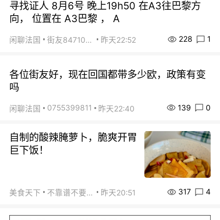
寻找证人 8月6号 晚上19h50 在A3往巴黎方
向， 位置在 A3巴黎 ， A
228
1
闲聊法国
街友84710671
昨天22:52
各位街友好，现在回国都带多少欧，政策有变
吗
139
0
0755399811
闲聊法国
昨天22:40
自制的酸辣腌萝卜，脆爽开胃
巨下饭！
317
4
美食天下
不靠谱不要联系
昨天20:51