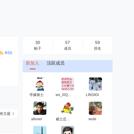
30
57
59
帖子
成员
排名
RSS
新加入
活跃成员
寻缘骑士
wx_i0Qseq1j
LINGIGI
有主题
allover
威士忌☆加冰
wule