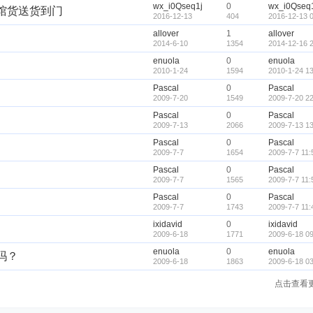
wx_i0Qseq1j
0
wx_i0Qseq
餐馆货送货到门
2016-12-13
404
2016-12-13 
allover
1
allover
2014-6-10
1354
2014-12-16 
enuola
0
enuola
2010-1-24
1594
2010-1-24 13
Pascal
0
Pascal
2009-7-20
1549
2009-7-20 22
Pascal
0
Pascal
2009-7-13
2066
2009-7-13 13
Pascal
0
Pascal
2009-7-7
1654
2009-7-7 11:
Pascal
0
Pascal
2009-7-7
1565
2009-7-7 11:
Pascal
0
Pascal
2009-7-7
1743
2009-7-7 11:
ixidavid
0
ixidavid
2009-6-18
1771
2009-6-18 09
enuola
0
enuola
吗？
2009-6-18
1863
2009-6-18 03
点击查看