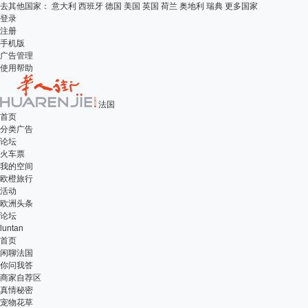
去其他国家：
意大利
西班牙
德国
美国
英国
荷兰
奥地利
瑞典
更多国家
登录
注册
手机版
广告管理
使用帮助
法国
首页
分类广告
论坛
火车票
我的空间
欧橙旅行
活动
欧洲头条
论坛
luntan
首页
闲聊法国
你问我答
商家自荐区
真情秘密
宠物花草