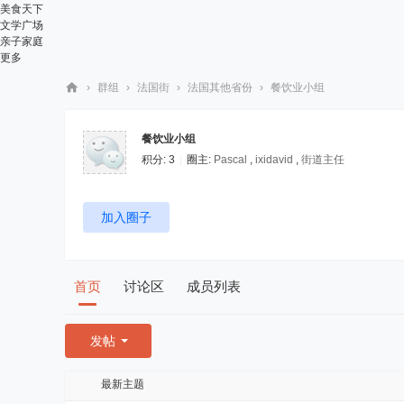
美食天下
文学广场
亲子家庭
更多
›
群组
›
法国街
›
法国其他省份
›
餐饮业小组
华
人
餐饮业小组
积分: 3
|
圈主:
Pascal
,
ixidavid
,
街道主任
街
网
加入圈子
首页
讨论区
成员列表
发帖
最新主题