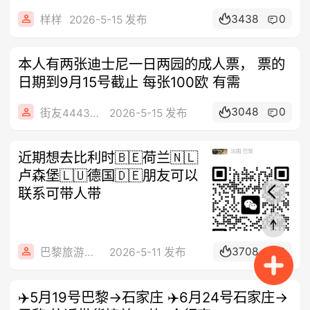
3438
0
样样
2026-5-15 发布
本人有两张迪士尼一日两园的成人票， 票的
日期到9月15号截止 每张100欧 有需
3048
0
街友44434405
2026-5-15 发布
近期想去比利时🇧🇪荷兰🇳🇱
卢森堡🇱🇺德国🇩🇪朋友可以
联系可带人带
3708
0
巴黎旅游地接社
2026-5-11 发布
✈️5月19号巴黎→石家庄 ✈️6月24号石家庄→