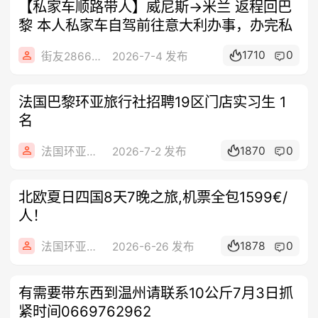
【私家车顺路带人】威尼斯→米兰 返程回巴
黎 本人私家车自驾前往意大利办事，办完私
1710
0
街友28667179
2026-7-4 发布
法国巴黎环亚旅行社招聘19区门店实习生 1
名
1870
0
法国环亚旅游
2026-7-2 发布
北欧夏日四国8天7晚之旅,机票全包1599€/
人！
1878
0
法国环亚旅游
2026-6-26 发布
有需要带东西到温州请联系10公斤7月3日抓
紧时间0669762962