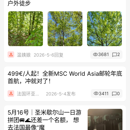
户外徒步
3681
2
温姨娘
2026-5-6回复
499€/人起！全新MSC World Asia邮轮年底
首航，冲就对了！
3411
0
法国环亚旅游
2026-5-4发布
5月16号｜圣米歇尔山一日游
拼团🚐🌊还差一个名额， 想
去法国最像“魔