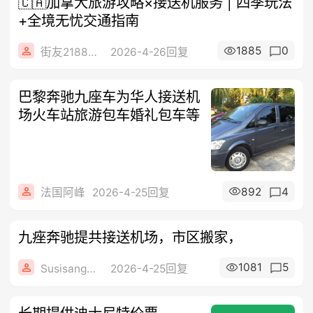
🇨🇦加拿大旅游攻略×接送机服务 | 四季玩法
+全境无忧交通指南
1885
0
街友21883132
2026-4-26回复
巴黎奔驰九座车为华人接送机
场火车站旅游包车婚礼包车等
892
4
法国阿峰
2026-4-25回复
九痤奔驰提共接送机场，市区搬家，
1081
5
Susisang苏尚儿
2026-4-25回复