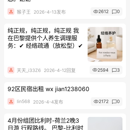
2612
0
猴子王
2026-4-13发布
纯正规，纯正规，纯正规 我
在巴黎提供个人养生调理服
务：✔ 经络疏通（放松型）✔
2594
3
天天_i33Z6
2026-4-12回复
92区民宿出租 wx jian1238060
lin568
2172
0
2026-4-4发布
4月份组团比利时-荷兰2晚3
日游 行程路线。 巴黎-比利时