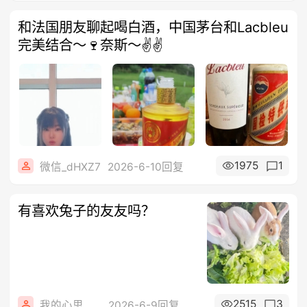
和法国朋友聊起喝白酒，中国茅台和Lacbleu
完美结合～🍷奈斯～✌️✌️
1975
1
微信_dHXZ7
2026-6-10回复
有喜欢兔子的友友吗？
2515
3
我的心思你不懂
2026-6-9回复