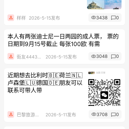
3438
0
样样
2026-5-15发布
本人有两张迪士尼一日两园的成人票， 票的
日期到9月15号截止 每张100欧 有需
3048
0
街友44434405
2026-5-15发布
近期想去比利时🇧🇪荷兰🇳🇱
卢森堡🇱🇺德国🇩🇪朋友可以
联系可带人带
3708
0
巴黎旅游地接社
2026-5-11发布