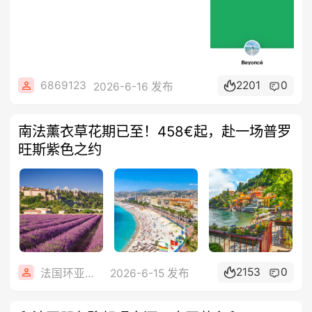
6869123
2201
0
2026-6-16 发布
南法薰衣草花期已至！458€起，赴一场普罗
旺斯紫色之约
2153
0
法国环亚旅游
2026-6-15 发布