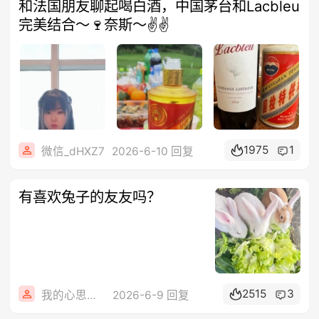
和法国朋友聊起喝白酒，中国茅台和Lacbleu
完美结合～🍷奈斯～✌️✌️
1975
1
微信_dHXZ7
2026-6-10 回复
有喜欢兔子的友友吗？
2515
3
我的心思你不懂
2026-6-9 回复