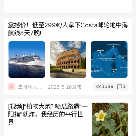
震撼价！低至299€/人拿下Costa邮轮地中海
航线8天7晚!
3089
0
法国环亚旅游
2026-5-26发布
[视频]“植物大炮” 喷瓜路遇“一
阳指”就炸，我经历的平行世
界