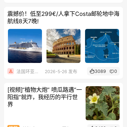
震撼价！低至299€/人拿下Costa邮轮地中海
航线8天7晚!
3089
0
法国环亚旅游
2026-5-26 发布
[视频]“植物大炮” 喷瓜路遇“一
阳指”就炸，我经历的平行世
界