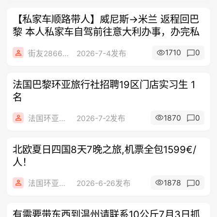
【私家车顺路带人】威尼斯→米兰 返程回巴
黎 本人私家车自驾前往意大利办事，办完私
1710
0
街友28667179
2026-7-4发布
法国巴黎环亚旅行社招聘19区门店实习生 1
名
1870
0
法国环亚旅游
2026-7-2发布
北欧夏日四国8天7晚之旅,机票全包1599€/
人！
1878
0
法国环亚旅游
2026-6-26发布
有需要带东西到温州请联系10公斤7月3日抓