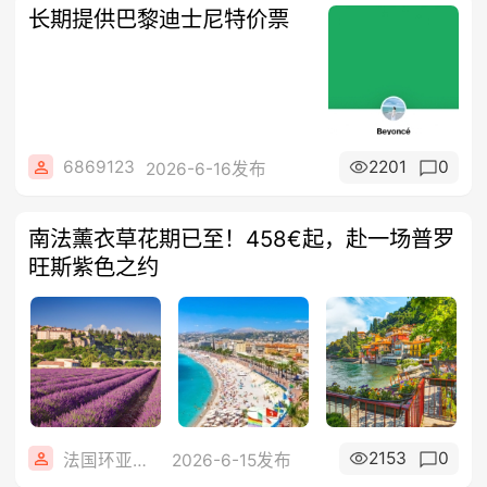
长期提供巴黎迪士尼特价票
6869123
2201
0
2026-6-16发布
南法薰衣草花期已至！458€起，赴一场普罗
旺斯紫色之约
2153
0
法国环亚旅游
2026-6-15发布