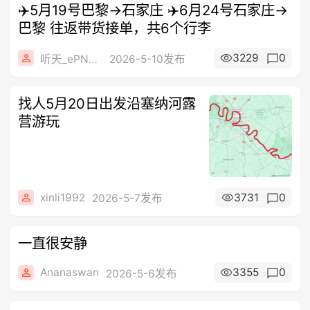
✈️5月19号巴黎→石家庄 ✈️6月24号石家庄→
巴黎 往返带货接单，共6个行李
3229
0
听天_ePN3G
2026-5-10发布
找人5月20日出发沿塞纳河露
营游玩
xinli1992
3731
0
2026-5-7发布
一直很安静
Ananaswan
3355
0
2026-5-6发布