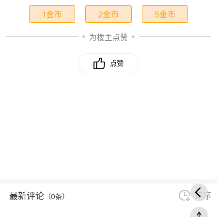
1金币
2金币
5金币
为楼主点赞
点赞
最新评论
正序
（0条）