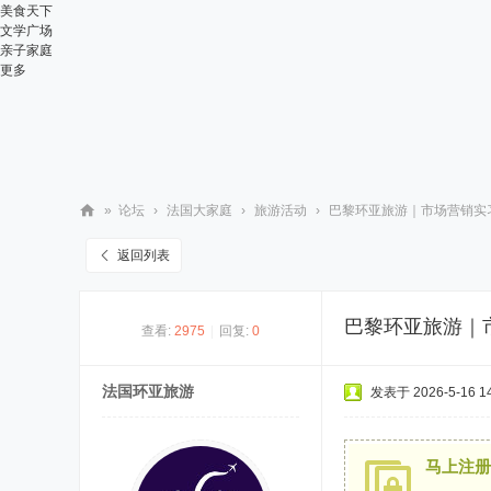
美食天下
文学广场
亲子家庭
更多
»
论坛
›
法国大家庭
›
旅游活动
›
巴黎环亚旅游｜市场营销实习生
华
返回列表
人
街
巴黎环亚旅游｜市
查看:
2975
|
回复:
0
网
法国环亚旅游
发表于 2026-5-16 14
马上注册