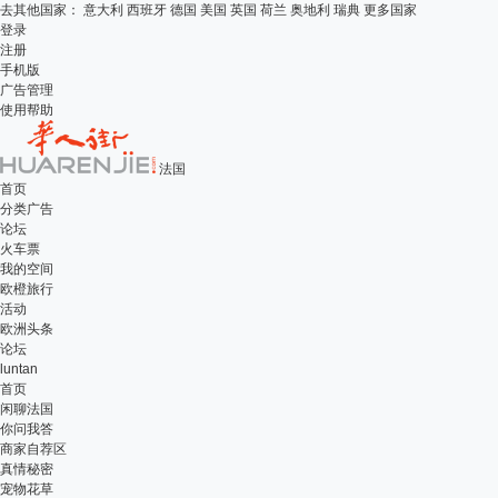
去其他国家：
意大利
西班牙
德国
美国
英国
荷兰
奥地利
瑞典
更多国家
登录
注册
手机版
广告管理
使用帮助
法国
首页
分类广告
论坛
火车票
我的空间
欧橙旅行
活动
欧洲头条
论坛
luntan
首页
闲聊法国
你问我答
商家自荐区
真情秘密
宠物花草