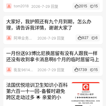
tom2018
2015
15
2026-7-29 回复
大家好，我护照还有九个月到期，怎么办
理，请告诉我详情，谢谢大家了
927
6
阿坤业务代办
2026-7-29 回复
一月份送93博比尼换居留有没有人跟我一样
还没有收到拿卡消息啊6个月的临时居留马上
1739
15
街友96149345
2026-7-29 回复
法国优悦培训卫生知识小百科
第六百一十一回-备餐时避免
跨区走动过多 🌟 亲爱的小