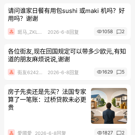
请问谁家日餐有用包sushi 或maki 机吗？好
用吗？谢谢
1058
2
斑马_ZKLLw
2026-6-8回复
各位街友,现在回国规定可以带多少欧元,有知
道的朋友麻烦说说,谢谢
1629
5
街友62426366
2026-6-8回复
房子先卖还是先买？法国专家
算了一笔账：过桥贷款未必更
贵
1827
2
愛國愛
2026-6-8回复