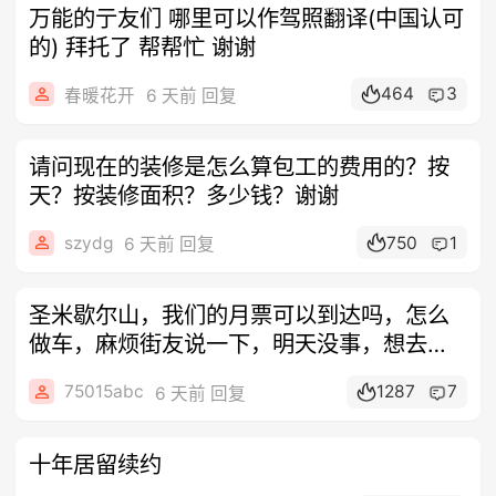
万能的亍友们 哪里可以作驾照翻译(中国认可
的) 拜托了 帮帮忙 谢谢
464
3
春暖花开
6 天前 回复
请问现在的装修是怎么算包工的费用的？按
天？按装修面积？多少钱？谢谢
szydg
750
1
6 天前 回复
圣米歇尔山，我们的月票可以到达吗，怎么
做车，麻烦街友说一下，明天没事，想去一
趟
75015abc
1287
7
6 天前 回复
十年居留续约