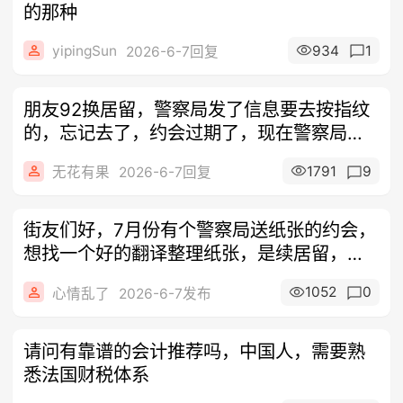
的那种
yipingSun
934
1
2026-6-7回复
朋友92换居留，警察局发了信息要去按指纹
的，忘记去了，约会过期了，现在警察局没
约
1791
9
无花有果
2026-6-7回复
街友们好，7月份有个警察局送纸张的约会，
想找一个好的翻译整理纸张，是续居留，谁
有
1052
0
心情乱了
2026-6-7发布
请问有靠谱的会计推荐吗，中国人，需要熟
悉法国财税体系