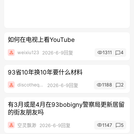
如何在电视上看YouTube
weixiu123
1311
4
2026-6-9回复
93省10年换10年要什么材料
discotheque
1188
2
2026-6-9回复
有3月或是4月在93bobigny警察局更新居留
的街友朋友吗
1147
5
空灵飘渺
2026-6-9回复