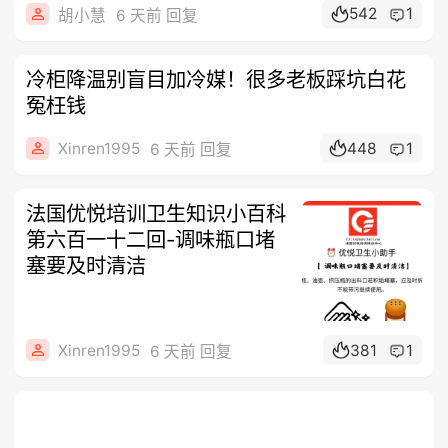
542
1
胡小慧
6 天前 回复
冷柜降温别盲目加冷媒！很多老板踩坑白花
冤枉钱
Xinren1995
448
1
6 天前 回复
法国优悦培训卫生知识小百科
第六百一十二回-调味瓶口堵
塞要及时清洁
Xinren1995
381
1
6 天前 回复