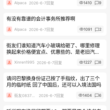
Alpaca
1410
9
2026-6-7回复
有没有靠谱的会计事务所推荐啊
Alpaca
1091
2
2026-6-7回复
街友们谁知道汽车小玻璃给砸了、哪里修理
换起来价格便宜点、优惠些的、是老旧汽车
了、
Xinren1995
1227
8
2026-6-7回复
请问巴黎换身份证己按了手指纹，出了三个
月的临时纸 回了中国后，还可以入境法国吗
1404
6
街友08379284
2026-6-7回复