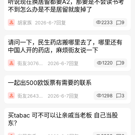
听说现在换居留都要A2，那要是不会读书考
不到怎么办是不是居留就废掉了
2233
9
胡家族
2026-6-7回复
请问一下，民生药店搬哪里去了，哪里还有
中国人开的药店，麻烦街友说一下
1220
9
街友30766989
2026-6-7回复
一起出500欧饭票有需要的联系
1298
3
街友26432422
2026-6-7回复
买tabac 可不可以让亲戚当老板 自己当股
东？