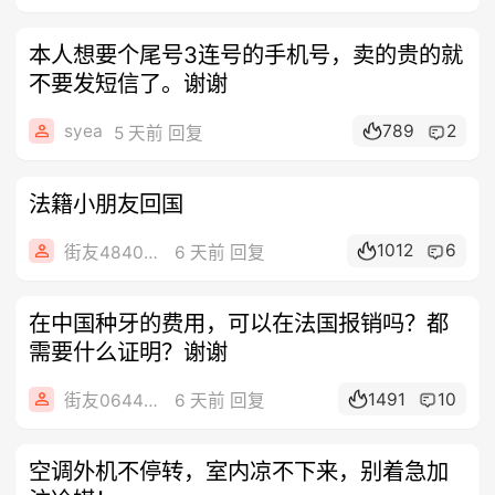
本人想要个尾号3连号的手机号，卖的贵的就
不要发短信了。谢谢
syea
789
2
5 天前 回复
法籍小朋友回国
1012
6
街友48402949
6 天前 回复
在中国种牙的费用，可以在法国报销吗？都
需要什么证明？谢谢
1491
10
街友06445100
6 天前 回复
空调外机不停转，室内凉不下来，别着急加