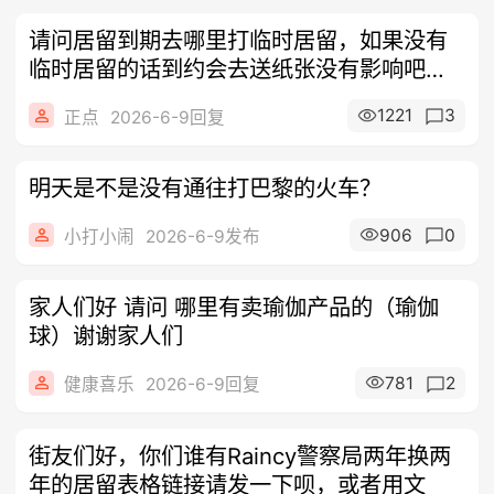
请问居留到期去哪里打临时居留，如果没有
临时居留的话到约会去送纸张没有影响吧？
先谢
1221
3
正点
2026-6-9回复
明天是不是没有通往打巴黎的火车？
906
0
小打小闹
2026-6-9发布
家人们好 请问 哪里有卖瑜伽产品的（瑜伽
球）谢谢家人们
781
2
健康喜乐
2026-6-9回复
街友们好，你们谁有Raincy警察局两年换两
年的居留表格链接请发一下呗，或者用文