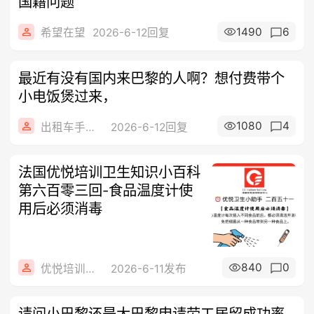
国籍问题
1490
6
希望在望
2026-6-12回复
最近有没有国内来巴黎的人啊？想付费带个
小电饭煲过来，
1080
4
出租车手机0626
2026-6-12回复
法国优悦培训卫生知识小百科
第六百零三回-食品温度计使
用后必须消毒
840
0
优悦培训咨询
2026-6-11发布
请问小巴黎还是大巴黎申请劳工居留成功率