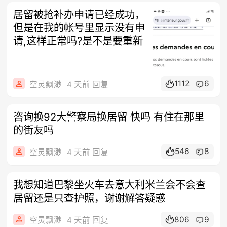
居留被抢补办申请已经成功，
但是在我的帐号里显示没有申
请,这样正常吗?是不是要重新
1112
6
空灵飘渺
4 天前 回复
咨询换92大警察局换居留 快吗 有住在那里
的街友吗
546
8
空灵飘渺
4 天前 回复
我想知道巴黎坐火车去意大利米兰会不会查
居留还是只查护照，谢谢解答疑惑
806
9
空灵飘渺
4 天前 回复