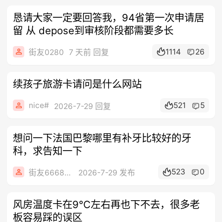
恳请大家一定要回答我，94省第一次申请居
留 从 depose到审核阶段都需要多长
1114
26
街友0280
7 天前 回复
续孩子旅游卡请问是什么网站
nice#
521
5
2026-7-29 回复
想问一下法国巴黎哪里有补牙比较好的牙
科，求告知一下
523
0
街友66680326
2026-7-29 发布
风房温度卡在9℃左右再也下不去，很多老
板容易踩的误区