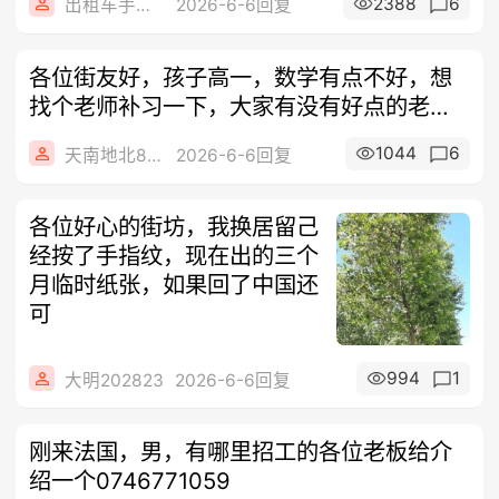
2388
6
出租车手机0626
2026-6-6回复
各位街友好，孩子高一，数学有点不好，想
找个老师补习一下，大家有没有好点的老师
介绍
1044
6
天南地北888
2026-6-6回复
各位好心的街坊，我换居留己
经按了手指纹，现在出的三个
月临时纸张，如果回了中国还
可
994
1
大明202823
2026-6-6回复
刚来法国，男，有哪里招工的各位老板给介
绍一个0746771059