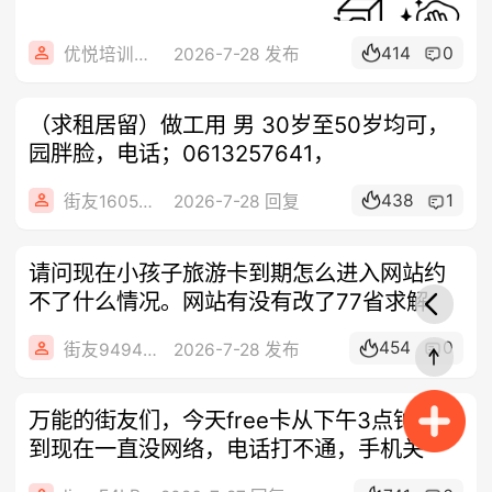
414
0
优悦培训咨询
2026-7-28 发布
（求租居留）做工用 男 30岁至50岁均可，
园胖脸，电话；0613257641，
438
1
街友16052382
2026-7-28 回复
请问现在小孩子旅游卡到期怎么进入网站约
不了什么情况。网站有没有改了77省求解
454
0
街友94940663
2026-7-28 发布
万能的街友们，今天free卡从下午3点钟开始
到现在一直没网络，电话打不通，手机关