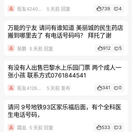
739
4
街友42408312
5 天前 回复
万能的亍友 请问有谁知道 美丽城的民生药店
搬到哪里去了 有电话号码吗？ 拜托了谢
912
5
吴鹏
5 天前 回复
有没有人出售巴黎水上乐园门票 两个成人一
张小孩 联系方式0761844541
341
0
街友41260280
5 天前 发布
请问 9号地铁93区家乐福后面，有个全科医
生电话号码，
533
3
踏血
5 天前 回复