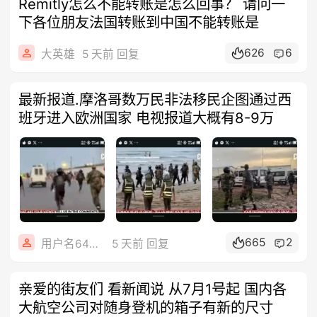
Remitly怎么不能转账是怎么回事？ 请问一
下各位朋友法国转账到中国不能转账是
626
6
大英雄
5 天前 回复
最新报道.摩洛哥数万民非法移民企图通过西
班牙进入欧洲国家 电视报道大概有8-9万
665
2
用户名642718
5 天前 回复
亲爱的街友们 看新闻说 从7月1号起 国内各
大航空公司对随身登机的箱子有新的尺寸