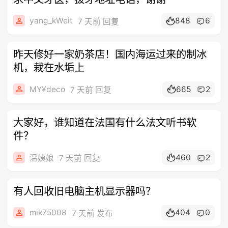
yang_kWeit
848
6
7 天前 回复
昨天修好一家奶茶店！国内海运过来的制冰
机，栽在水垢上
MY¥deco
665
2
7 天前 回复
大家好，谁知道在法国有什么法文听书软
件？
460
2
温姨娘
7 天前 回复
有人回收旧电脑主机显示器吗？
mik75008
404
0
7 天前 发布