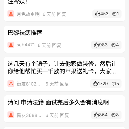
注冷媒！
453
1
月色故乡明
6 天前 回复
巴黎祛痣推荐
seb4471
983
4
6 天前 回复
这几天有个骗子，让去他家做装修，然后让
你给他帮忙买一千欧的苹果送礼卡，大家不
要上
1729
5
街友81026273
6 天前 回复
请问 申请法籍 面试完后多久会有消息啊
864
8
街友36889264
6 天前 回复