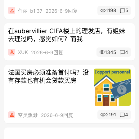
1198
5
任丽_b1I37
2026-6-9回复
在aubervillier CIFA楼上的理发店，有姐妹
去理过吗，感觉如何？而我
XUK
1345
4
2026-6-9回复
法国买房必须准备首付吗？没
有存款也有机会贷款买房
2191
4
空灵飘渺
2026-6-9回复