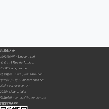
联系华人街
法国总公司：
Sinocom sarl
地址：
48 Rue de Turbigo,
75003
Paris
,
France
联系电话：
(0033)-(0)144610523
意大利分公司：
Sinocom Italia Srl
地址：
Via Niccolini 29,
20154
Milano
,
Italia
联系邮箱：
contact@huarenjie.com
扫描苹果APP