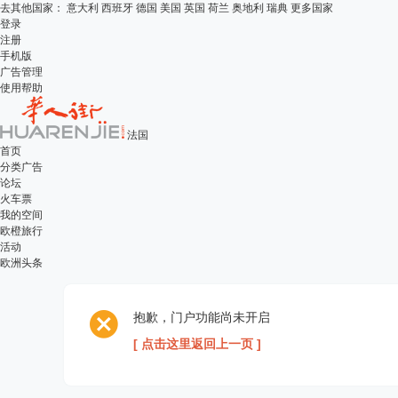
去其他国家：
意大利
西班牙
德国
美国
英国
荷兰
奥地利
瑞典
更多国家
登录
注册
手机版
广告管理
使用帮助
法国
首页
分类广告
论坛
火车票
我的空间
欧橙旅行
活动
欧洲头条
抱歉，门户功能尚未开启
[ 点击这里返回上一页 ]