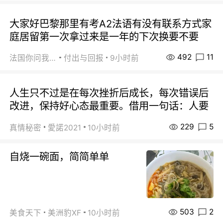
大家好巴黎那里有考A2法语有没有联系方式家
庭居留第一次拿过来是一年的下次换要不要
492
11
法国你问我答
付出与回报
9小时前
人生只不过是在每次挫折后成长，每次错误后
改进，保持好心态最重要。借用一句话：人要
229
5
真情秘密
愛諾2021
10小时前
自烧一碗面，简简单单
503
2
美食天下
美洲豹XF
10小时前