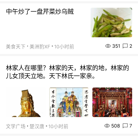
中午炒了一盘芹菜炒乌贼
351
2
美食天下
美洲豹XF
10小时前
林家人在哪里？林家的天，林家的地，林家的
儿女顶天立地。天下林氏一家亲。
508
7
文学广场
楚汉唐
10小时前