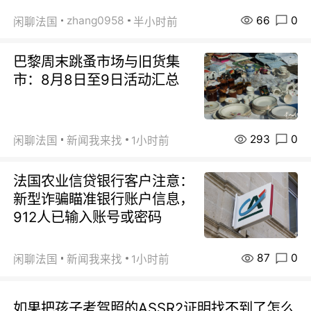
66
0
zhang0958
闲聊法国
半小时前
巴黎周末跳蚤市场与旧货集
市：8月8日至9日活动汇总
293
0
闲聊法国
新闻我来找
1小时前
法国农业信贷银行客户注意：
新型诈骗瞄准银行账户信息，
912人已输入账号或密码
87
0
闲聊法国
新闻我来找
1小时前
如果把孩子考驾照的ASSR2证明找不到了怎么