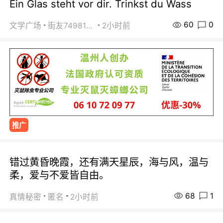
Ein Glas steht vor dir. Trinkst du Wass
60
0
文学广场
街友74981146
2小时前
推广
错过黄昏晚霞，还有满天星辰，海与风，温与
柔，爱与不爱皆自由。
68
1
真情秘密
匿名
2小时前