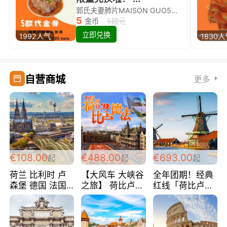
郭氏夫妻肺片MAISON GUO5欧代金券限量兑换啦！
5
金币
5欧元
立即兑换
1992人气
1830
自营商城
更多
€108.00
€488.00
€693.00
起
起
起
荷兰 比利时 卢
【大风车 大峡谷
全年团期！经典
森堡 德国 法国
之旅】 荷比卢德
红线「荷比卢德
超爽玩遍西欧 循
法 巴黎上下 经
法」七天循环 五
环线 全程四星宾
典五国四日游
国 仅售99欧/人/
馆 108欧/人/天
488欧/人
天！巴黎上下！