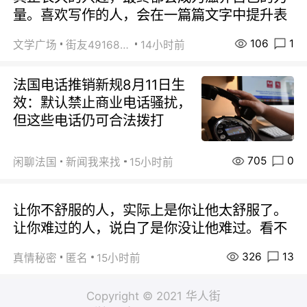
量。喜欢写作的人，会在一篇篇文字中提升表
106
1
文学广场
街友49168527
14小时前
法国电话推销新规8月11日生
效：默认禁止商业电话骚扰，
但这些电话仍可合法拨打
705
0
闲聊法国
新闻我来找
15小时前
让你不舒服的人，实际上是你让他太舒服了。
让你难过的人，说白了是你没让他难过。看不
326
13
真情秘密
匿名
15小时前
Copyright © 2021 华人街