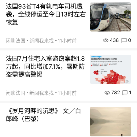
法国93省T4有轨电车司机遭
袭，全线停运至今日13时左右
恢复
438
0
闲聊法国
新闻我来找
11小时前
法国7月住宅入室盗窃案超1.8
万起，同比增加7.1%，暑期防
盗需提高警惕
782
1
闲聊法国
新闻我来找
11小时前
《岁月河畔的沉思》 文／白
郎峰（巴黎）