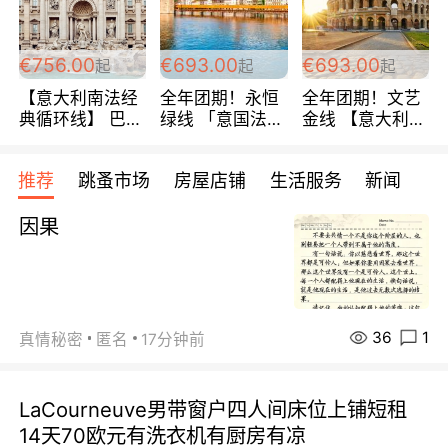
包拼房~
€756.00
€693.00
€693.00
起
起
起
【意大利南法经
全年团期！永恒
全年团期！文艺
典循环线】 巴黎
绿线 「意国法
金线 【意大利一
上下 所有日期铁
南」巴黎上下 去
地】 循环7日游
发！ 全程四星级
意大利 南法 99
全程693欧/人起
推荐
跳蚤市场
房屋店铺
生活服务
新闻
宾馆 108欧/天起
欧/天起 ~包拼房
每周铁发！
全程756欧/位
因果
36
1
真情秘密
匿名
17分钟前
LaCourneuve男带窗户四人间床位上铺短租
14天70欧元有洗衣机有厨房有凉