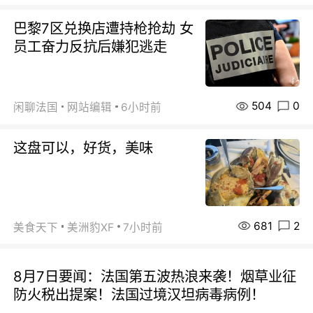
巴黎7区兑换店遭持枪抢劫 女
员工奋力反抗后嫌犯逃走
504
0
闲聊法国
网站编辑
6小时前
这盘可以，好货，美味
681
2
美食天下
美洲豹XF
7小时前
8月7日要闻：法国第五波热浪来袭！烟草业征
防火税出提案！法国过境汉坦病毒病例！