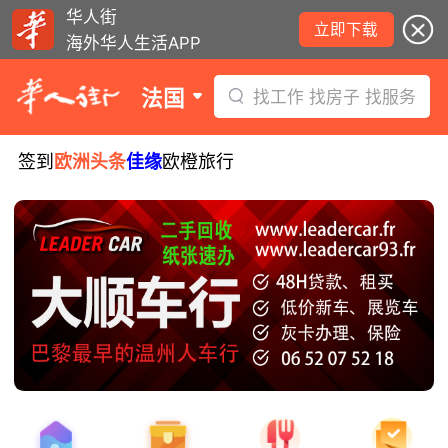
华人街
立即下载
海外华人生活APP
法国
找工作 找房子 找服务
签到
欧洲头条
佳缘
欧橙旅行