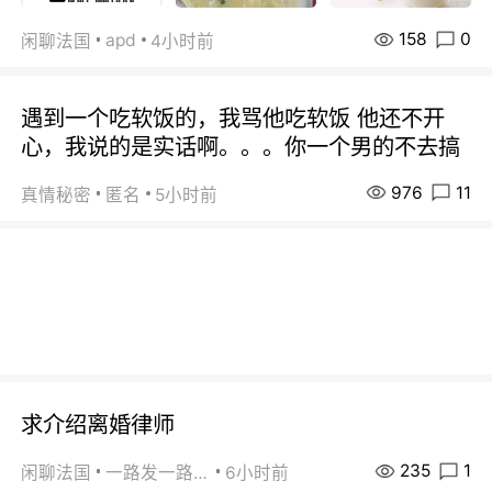
158
0
apd
闲聊法国
4小时前
遇到一个吃软饭的，我骂他吃软饭 他还不开
心，我说的是实话啊。。。你一个男的不去搞
976
11
真情秘密
匿名
5小时前
求介绍离婚律师
235
1
闲聊法国
一路发一路发
6小时前