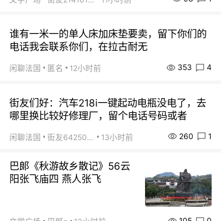
谁有一米一的单人床加床垫要卖，留下你们的
电话我会联系你们，在拉古耐无
353
4
闲聊法国
匿名
12小时前
街友们好：汽车218i一键起动电瓶没电了，去
哪里换比较好修理厂，留个电话号码或者
260
1
闲聊法国
街友64250024
13小时前
巴郞《秋游故乡散记》56云
阳张飞庙四 燕人张飞
105
0