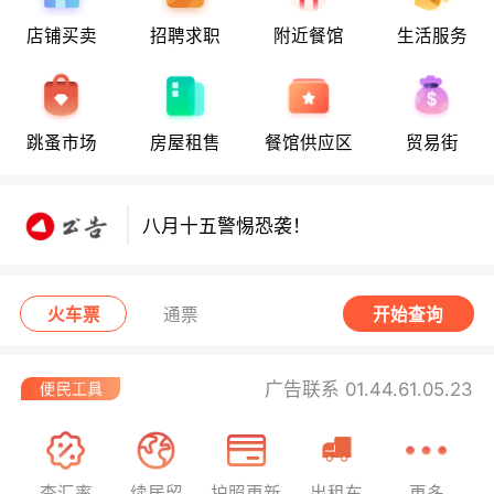
店铺买卖
招聘求职
附近餐馆
生活服务
八月十五警惕恐袭！
跳蚤市场
房屋租售
餐馆供应区
贸易街
八月十五警惕恐袭！
八月十五警惕恐袭！
火车票
通票
开始查询
广告联系 01.44.61.05.23
查汇率
续居留
护照更新
出租车
更多