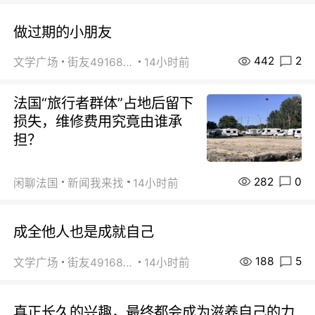
做过期的小朋友
442
2
文学广场
街友49168527
14小时前
法国“旅行者群体”占地后留下
损失，维修费用究竟由谁承
担？
282
0
闲聊法国
新闻我来找
14小时前
成全他人也是成就自己
188
5
文学广场
街友49168527
14小时前
真正长久的兴趣，最终都会成为滋养自己的力