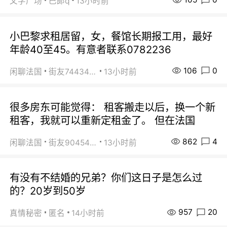
文学广场
巴郞q
13小时前
小巴黎求租居留，女，餐馆长期报工用，最好
年龄40至45。有意者联系0782236
106
0
闲聊法国
街友74434350
13小时前
很多房东可能觉得： 租客搬走以后，换一个新
租客，我就可以重新定租金了。 但在法国
862
4
闲聊法国
街友90454511
13小时前
有没有不结婚的兄弟？你们这日子是怎么过
的？20岁到50岁
957
20
真情秘密
匿名
14小时前