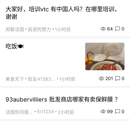
大家好，培训vtc 有中国人吗？在哪里培训，
谢谢
64
0
闲聊法国
前进的努力
1小时前
吃饭🍽️
201
0
美食天下
街友472838572
1小时前
93aubervilliers 批发商店哪家有卖保鲜膜 ？
99
0
Ert1234
法国你问我答
2小时前