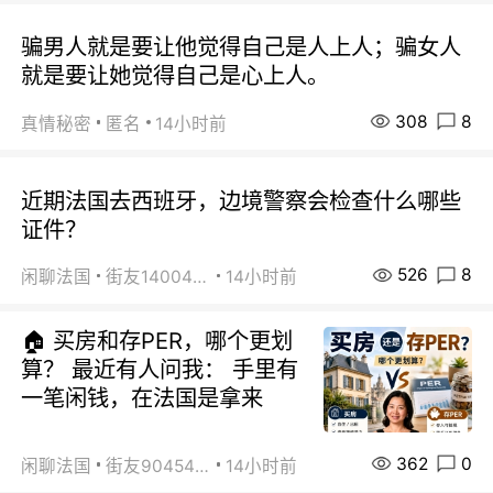
骗男人就是要让他觉得自己是人上人；骗女人
就是要让她觉得自己是心上人。
308
8
真情秘密
匿名
14小时前
近期法国去西班牙，边境警察会检查什么哪些
证件？
526
8
闲聊法国
街友14004820
14小时前
🏠 买房和存PER，哪个更划
算？ 最近有人问我： 手里有
一笔闲钱，在法国是拿来
362
0
闲聊法国
街友90454511
14小时前