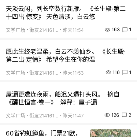
天淡云闲，列长空数行新雁。 《长生殿·第二
十四出·惊变》 天色清淡，白云悠
163
1
文学广场
街友21416156
昨天11:54
愿此生终老温柔，白云不羡仙乡。 《长生殿·
第二出·定情》 希望今生在你的温
116
1
文学广场
街友21416156
昨天11:53
屋漏更遭连夜雨，船迟又遇打头风。 摘自
《醒世恒言·卷一》 解释：屋子漏
126
2
文学广场
街友21416156
昨天11:47
60省钓虹鳟鱼，门票21欧，