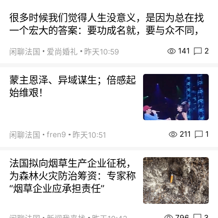
很多时候我们觉得人生没意义，是因为总在找
一个宏大的答案：要功成名就，要与众不同，
141
2
闲聊法国
爱尚婚礼
昨天10:59
蒙主恩泽、异域谋生；倍感起
始维艰！
211
1
fren9
闲聊法国
昨天10:51
法国拟向烟草生产企业征税，
为森林火灾防治筹资：专家称
“烟草企业应承担责任”
796
3