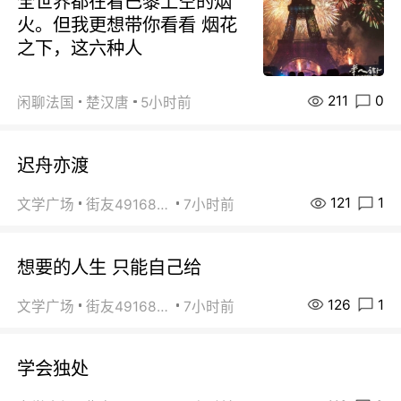
全世界都在看巴黎上空的烟
火。但我更想带你看看 烟花
之下，这六种人
211
0
闲聊法国
楚汉唐
5小时前
迟舟亦渡
121
1
文学广场
街友49168527
7小时前
想要的人生 只能自己给
126
1
文学广场
街友49168527
7小时前
学会独处