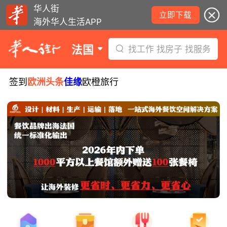
华人街
立即下载
海外华人生活APP
法国
找工作 找房子 找服务
签到
欧洲头条
佳缘
欧橙旅行