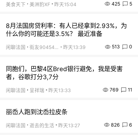
425
5
美食天下
美洲豹XF
昨天15:04
8月法国房贷利率：有人已经拿到2.93%，为
什么你的可能还是3.5%？ 最近准备
513
0
闲聊法国
街友90454511
昨天13:39
同胞们，巴黎4区Bred银行避免，我是受害
者，谷歌打分3,7分
769
11
闲聊法国
呈祥瑞
昨天13:33
丽岙人跑到沈岙拉皮条
826
6
闲聊法国
逝去的生活
昨天13:27