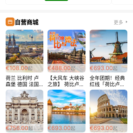
自营商城
更多
€108.00
€488.00
€693.00
起
起
起
荷兰 比利时 卢
【大风车 大峡谷
全年团期！经典
森堡 德国 法国
之旅】 荷比卢德
红线「荷比卢德
超爽玩遍西欧 循
法 巴黎上下 经
法」七天循环 五
环线 全程四星宾
典五国四日游
国 仅售99欧/人/
馆 108欧/人/天
488欧/人
天！巴黎上下！
包拼房~
€756.00
€693.00
€693.00
起
起
起