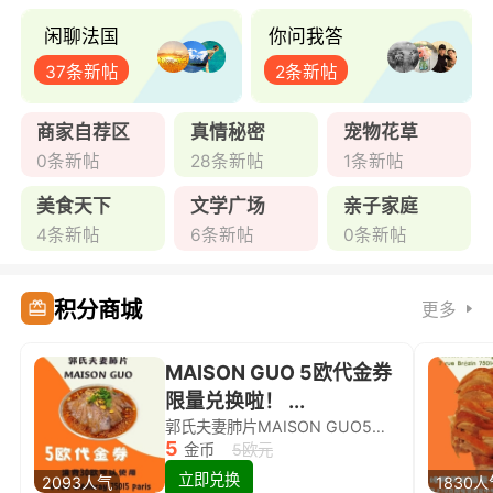
闲聊法国
你问我答
37条新帖
2条新帖
商家自荐区
真情秘密
宠物花草
0条新帖
28条新帖
1条新帖
美食天下
文学广场
亲子家庭
4条新帖
6条新帖
0条新帖
积分商城
更多
MAISON GUO 5欧代金券
限量兑换啦！ ...
郭氏夫妻肺片MAISON GUO5欧代金券限量兑换啦！
5
金币
5欧元
立即兑换
2093人气
1830