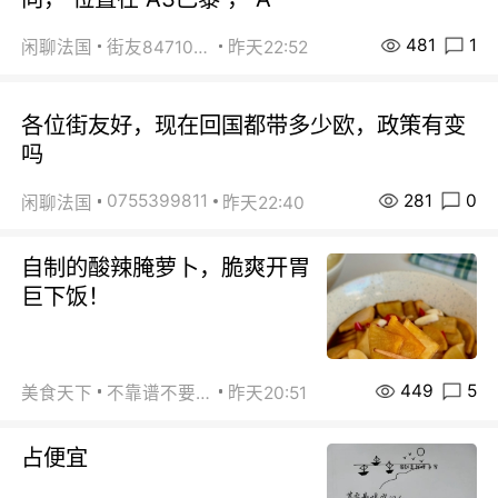
481
1
闲聊法国
街友84710671
昨天22:52
各位街友好，现在回国都带多少欧，政策有变
吗
281
0
0755399811
闲聊法国
昨天22:40
自制的酸辣腌萝卜，脆爽开胃
巨下饭！
449
5
美食天下
不靠谱不要联系
昨天20:51
占便宜