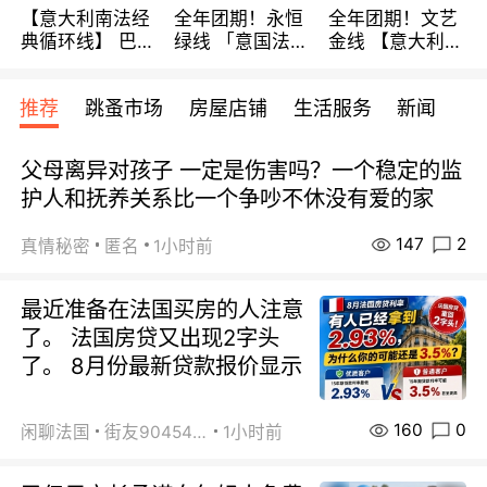
【意大利南法经
全年团期！永恒
全年团期！文艺
典循环线】 巴黎
绿线 「意国法
金线 【意大利一
上下 所有日期铁
南」巴黎上下 去
地】 循环7日游
发！ 全程四星级
意大利 南法 99
全程693欧/人起
推荐
跳蚤市场
房屋店铺
生活服务
新闻
宾馆 108欧/天起
欧/天起 ~包拼房
每周铁发！
全程756欧/位
父母离异对孩子 一定是伤害吗？一个稳定的监
护人和抚养关系比一个争吵不休没有爱的家
147
2
真情秘密
匿名
1小时前
最近准备在法国买房的人注意
了。 法国房贷又出现2字头
了。 8月份最新贷款报价显示
160
0
闲聊法国
街友90454511
1小时前