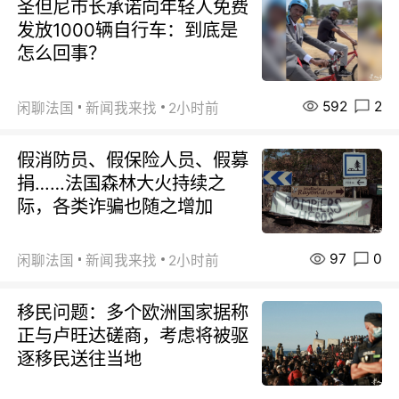
圣但尼市长承诺向年轻人免费
发放1000辆自行车：到底是
怎么回事？
592
2
闲聊法国
新闻我来找
2小时前
假消防员、假保险人员、假募
捐……法国森林大火持续之
际，各类诈骗也随之增加
97
0
闲聊法国
新闻我来找
2小时前
移民问题：多个欧洲国家据称
正与卢旺达磋商，考虑将被驱
逐移民送往当地