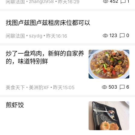
452
1
zhang0958
闲聊法国
昨天16:29
找图卢兹图卢兹租房床位都可以
123
0
szydg
闲聊法国
昨天16:16
炒了一盘鸡肉，新鲜的自家养
的，味道特别鲜
503
6
美食天下
美洲豹XF
昨天15:05
煎虾饺