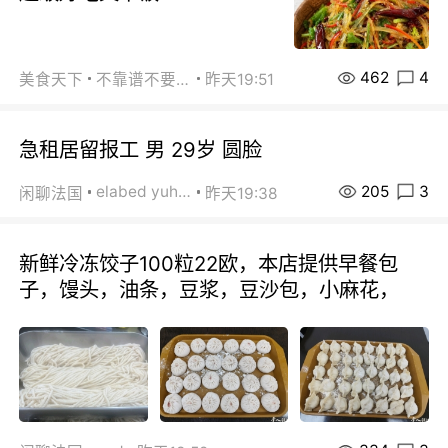
462
4
美食天下
不靠谱不要联系
昨天19:51
急租居留报工 男 29岁 圆脸
205
3
elabed yuhua
闲聊法国
昨天19:38
新鲜冷冻饺子100粒22欧，本店提供早餐包
子，馒头，油条，豆浆，豆沙包，小麻花，