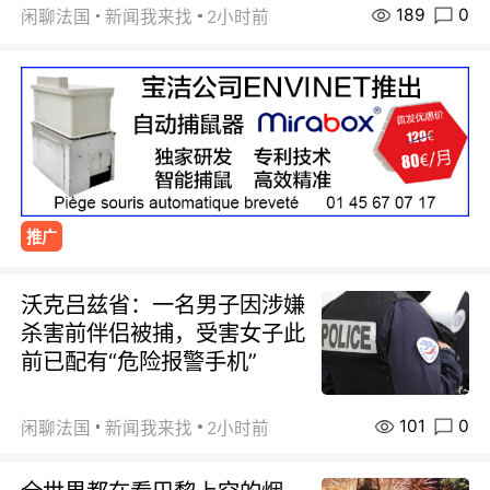
189
0
闲聊法国
新闻我来找
2小时前
推广
沃克吕兹省：一名男子因涉嫌
杀害前伴侣被捕，受害女子此
前已配有“危险报警手机”
101
0
闲聊法国
新闻我来找
2小时前