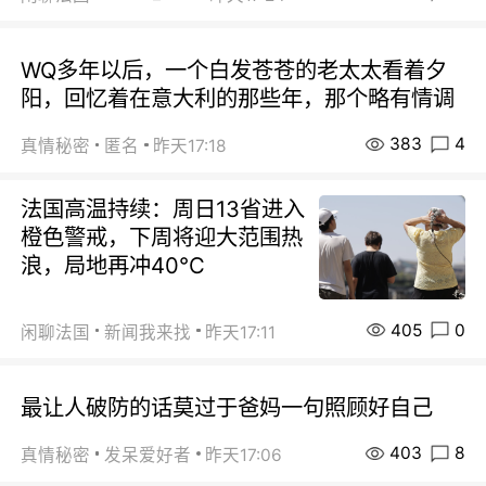
WQ多年以后，一个白发苍苍的老太太看着夕
阳，回忆着在意大利的那些年，那个略有情调
383
4
真情秘密
匿名
昨天17:18
法国高温持续：周日13省进入
橙色警戒，下周将迎大范围热
浪，局地再冲40℃
405
0
闲聊法国
新闻我来找
昨天17:11
最让人破防的话莫过于爸妈一句照顾好自己
403
8
真情秘密
发呆爱好者
昨天17:06