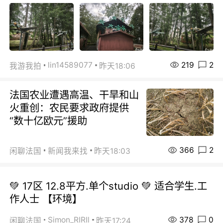
219
2
lin14589077
我游我拍
昨天18:06
法国农业遭遇高温、干旱和山
火重创：农民要求政府提供
“数十亿欧元”援助
366
2
闲聊法国
新闻我来找
昨天18:03
💚 17区 12.8平方.单个studio 💚 适合学生.工
作人士 【环境】
378
0
Simon_RIRIl
闲聊法国
昨天17:24