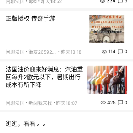
334
3
apd
闲聊法国
昨天18:52
正版授权 传奇手游
114
0
闲聊法国
街友26592800
昨天18:18
法国油价迎来好消息：汽油重
回每升2欧元以下，暑期出行
成本有所下降
425
0
闲聊法国
新闻我来找
昨天18:07
逛逛，看看 。。