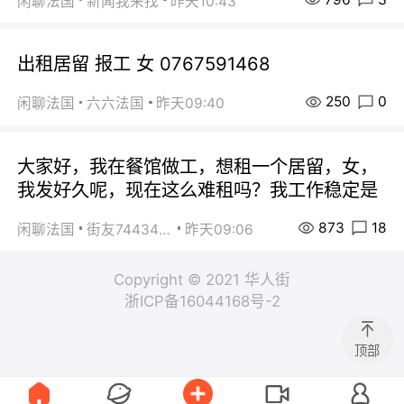
闲聊法国
新闻我来找
昨天10:43
出租居留 报工 女 0767591468
250
0
闲聊法国
六六法国
昨天09:40
大家好，我在餐馆做工，想租一个居留，女，
我发好久呢，现在这么难租吗？我工作稳定是
873
18
闲聊法国
街友74434350
昨天09:06
Copyright © 2021 华人街
浙ICP备16044168号-2
顶部