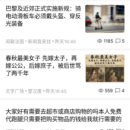
巴黎及近郊正式实施新规：骑
电动滑板车必须戴头盔、穿反
光装备
1185
5
闲聊法国
新闻我来找
昨天16:46
春秋最美女子 先嫁太子，再
嫁公公，后嫁庶子，被后世骂
了两千年
559
4
文学广场
楚汉唐
昨天16:45
大家好有需要去超市或商店购物的吗本人免费
代跑腿只需要把购买物品的钱给我就行需要的