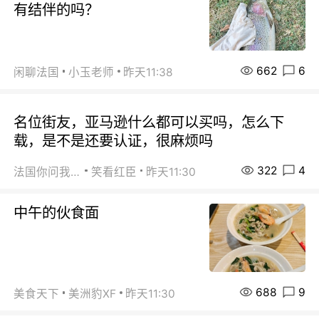
有结伴的吗？
662
6
闲聊法国
小玉老师
昨天11:38
名位街友，亚马逊什么都可以买吗，怎么下
载，是不是还要认证，很麻烦吗
322
4
法国你问我答
笑看红臣
昨天11:30
中午的伙食面
688
9
美食天下
美洲豹XF
昨天11:30