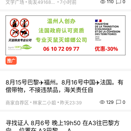
110
0
文学广场
街友49168527
7小时前
推广
8月15号巴黎✈️福州。8月16号中国✈️法国。有
偿带物，不接违禁品，海关责任自
129
0
商家自荐区
林家二小姐
昨天23:39
寻找证人 8月6号 晚上19h50 在A3往巴黎方
向， 位置在 A3巴黎 ， A