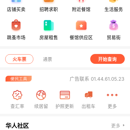
店铺买卖
招聘求职
附近餐馆
生活服务
跳蚤市场
房屋租售
餐馆供应区
贸易街
火车票
通票
开始查询
广告联系 01.44.61.05.23
查汇率
续居留
护照更新
出租车
更多
华人社区
更多