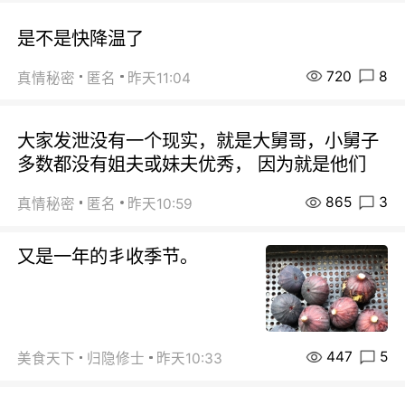
是不是快降温了
720
8
真情秘密
匿名
昨天11:04
大家发泄没有一个现实，就是大舅哥，小舅子
多数都没有姐夫或妹夫优秀， 因为就是他们
865
3
真情秘密
匿名
昨天10:59
又是一年的丯收季节。
447
5
美食天下
归隐修士
昨天10:33