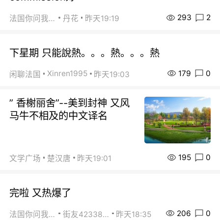
293
2
法国你问我答
丹花
昨天19:19
下星期 只能說熱。。。熱。。。熱
179
0
Xinren1995
闲聊法国
昨天19:03
” 香榭丽舍”--美到封神 又风
马牛不相及的中文译名
195
0
文学广场
楚汉唐
昨天19:01
完啦 又热爆了
206
0
法国你问我答
街友42338202
昨天18:35