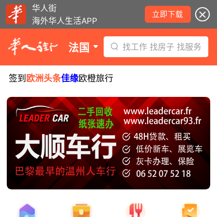
华人街
立即下载
海外华人生活APP
法国
找工作 找房子 找服务
签到
欧洲头条
佳缘
欧橙旅行