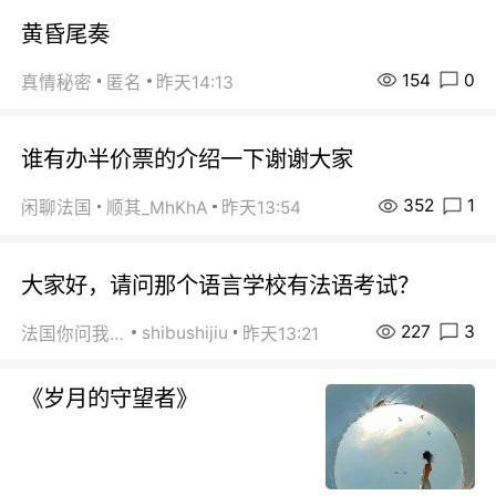
黄昏尾奏
154
0
真情秘密
匿名
昨天14:13
谁有办半价票的介绍一下谢谢大家
352
1
闲聊法国
顺其_MhKhA
昨天13:54
大家好，请问那个语言学校有法语考试？
227
3
shibushijiu
法国你问我答
昨天13:21
《岁月的守望者》