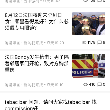
108
0
闲聊法国
雪中傲梅
昨天19:47
8月12日法国将迎来罕见日
食：哪里看得最好？为什么必
须戴专用眼镜？
1178
9
闲聊法国
新闻我来找
昨天19:29
法国Bondy发生枪击：男子隔
着邻居家门开枪，致对方胸部
重伤
410
0
闲聊法国
新闻我来找
昨天19:19
tabac bar 问题，请问大家找tabac bar 找
commission好