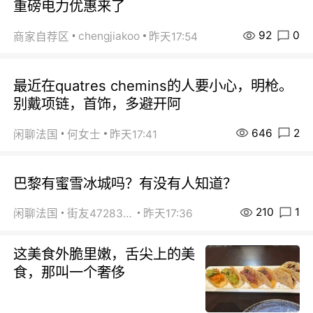
重磅电力优惠来了
92
0
chengjiakoo
商家自荐区
昨天17:54
最近在quatres chemins的人要小心，明枪。
别戴项链，首饰，多避开阿
646
2
闲聊法国
何女士
昨天17:41
巴黎有蜜雪冰城吗？有没有人知道？
210
1
闲聊法国
街友472838572
昨天17:36
这美食外脆里嫩，舌尖上的美
食，那叫一个奢侈