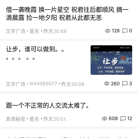
借一袭晚霞 换一片星空 祝君往后都顺风 摘一
滴晨露 捡一地夕阳 祝君从此都无恙
128
0
文学广场
匿名
昨天20:49
让步，谁可以做到。。
。。。 。。
260
3
lin14589077
文学广场
昨天20:09
跟一个不正常的人交流太难了。
608
12
真情秘密
匿名
昨天20:01