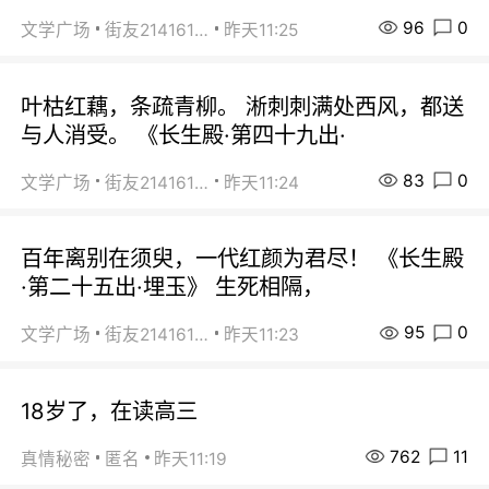
96
0
文学广场
街友21416156
昨天11:25
叶枯红藕，条疏青柳。 淅刺刺满处西风，都送
与人消受。 《长生殿·第四十九出·
83
0
文学广场
街友21416156
昨天11:24
百年离别在须臾，一代红颜为君尽！ 《长生殿
·第二十五出·埋玉》 生死相隔，
95
0
文学广场
街友21416156
昨天11:23
18岁了，在读高三
762
11
真情秘密
匿名
昨天11:19