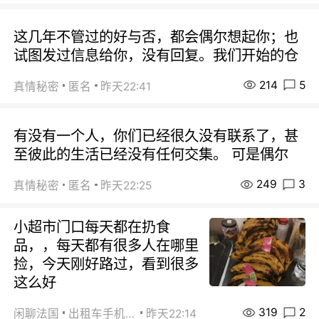
这几年不管过的好与否，都会偶尔想起你；也
试图发过信息给你，没有回复。我们开始的仓
214
5
真情秘密
匿名
昨天22:41
有没有一个人，你们已经很久没有联系了，甚
至彼此的生活已经没有任何交集。 可是偶尔
249
3
真情秘密
匿名
昨天22:25
小超市门口每天都在扔食
品，，每天都有很多人在哪里
捡，今天刚好路过，看到很多
这么好
319
2
闲聊法国
出租车手机0626
昨天22:14