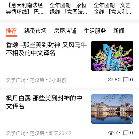
【意大利南法经
全年团期！永恒
全年团期！文艺
典循环线】 巴黎
绿线 「意国法
金线 【意大利一
上下 所有日期铁
南」巴黎上下 去
地】 循环7日游
发！ 全程四星级
意大利 南法 99
全程693欧/人起
推荐
跳蚤市场
房屋店铺
生活服务
新闻
宾馆 108欧/天起
欧/天起 ~包拼房
每周铁发！
全程756欧/位
香颂 -那些美到封神 又风马牛
不相及的中文译名
60
0
文学广场
楚汉唐
3小时前
枫丹白露 那些美到封神的中
文译名
77
0
文学广场
楚汉唐
昨天23:47