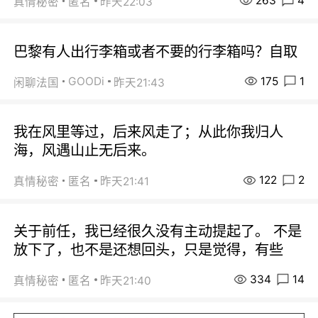
263
4
真情秘密
匿名
昨天22:03
巴黎有人出行李箱或者不要的行李箱吗？自取
175
1
GOODi
闲聊法国
昨天21:43
我在风里等过，后来风走了；从此你我归人
海，风遇山止无后来。
122
2
真情秘密
匿名
昨天21:41
关于前任，我已经很久没有主动提起了。 不是
放下了，也不是还想回头，只是觉得，有些
334
14
真情秘密
匿名
昨天21:40