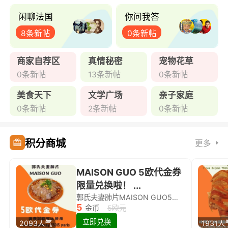
闲聊法国
你问我答
8条新帖
0条新帖
商家自荐区
真情秘密
宠物花草
0条新帖
13条新帖
0条新帖
美食天下
文学广场
亲子家庭
0条新帖
2条新帖
0条新帖
积分商城
更多
MAISON GUO 5欧代金券
限量兑换啦！ ...
郭氏夫妻肺片MAISON GUO5欧代金券限量兑换啦！
5
金币
5欧元
立即兑换
2093人气
1931人