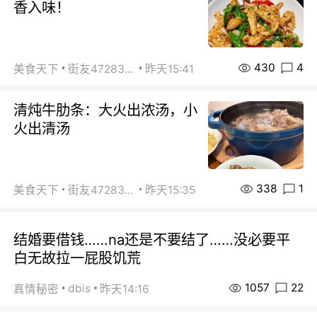
香入味！
430
4
美食天下
街友472838572
昨天15:41
清炖牛肋条：大火出浓汤，小
火出清汤
338
1
美食天下
街友472838572
昨天15:35
结婚要借钱……na还是不要结了……没必要平
白无故拉一屁股饥荒
1057
22
dbis
真情秘密
昨天14:16