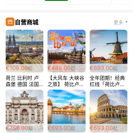
自营商城
更多
€108.00
€488.00
€693.00
起
起
起
荷兰 比利时 卢
【大风车 大峡谷
全年团期！经典
森堡 德国 法国
之旅】 荷比卢德
红线「荷比卢德
超爽玩遍西欧 循
法 巴黎上下 经
法」七天循环 五
环线 全程四星宾
典五国四日游
国 仅售99欧/人/
馆 108欧/人/天
488欧/人
天！巴黎上下！
包拼房~
€756.00
€693.00
€693.00
起
起
起