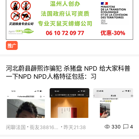
推广
河北蔚县薜熙诈骗犯 杀猪盘 NPD 给大家科普
一下NPD NPD人格特征包括：习
330
4
闲聊法国
街友38816967
昨天21:38