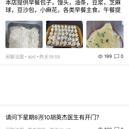
本店提供早餐包子，馒头，油条，豆浆，芝麻
球，豆沙包，小麻花，各类早餐主食。午餐提
199
0
apd
闲聊法国
昨天19:59
请问下星期8🈷️10胡英杰医生有开门？