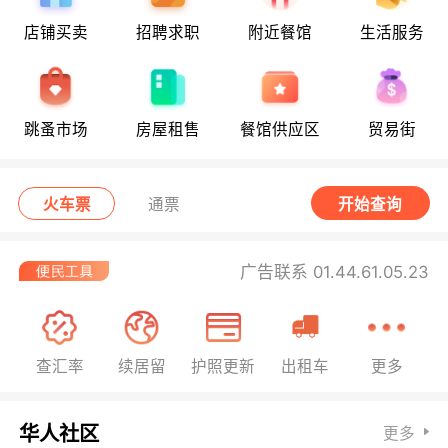
店铺买卖
招聘求职
附近餐馆
生活服务
跳蚤市场
房屋租售
餐馆供应区
贸易街
火车票
通票
开始查询
广告联系 01.44.61.05.23
查汇率
续居留
护照更新
出租车
更多
华人社区
更多