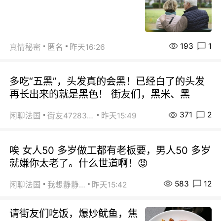
193
1
真情秘密
匿名
昨天16:26
多吃“五黑”，头发真的会黑！已经白了的头发
再长出来的就是黑色！ 街友们，黑米、黑
371
2
闲聊法国
街友472838572
昨天15:49
唉 女人50 多岁做工都有老板要，男人50 多岁
就嫌你太老了。什么世道啊！😡
583
12
闲聊法国
我想静静…
昨天15:42
请街友们吃饭，爆炒鱿鱼，焦