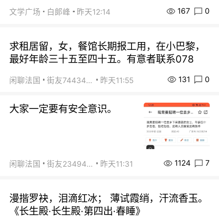
167
0
文学广场
白郞峰
昨天12:14
求租居留，女，餐馆长期报工用，在小巴黎，
最好年龄三十五至四十五。有意者联系078
131
0
闲聊法国
街友74434350
昨天11:55
大家一定要有安全意识。
1124
7
闲聊法国
街友23494008
昨天11:31
漫揩罗袂，泪滴红冰； 薄试霞绡，汗流香玉。
《长生殿·长生殿·第四出·春睡》