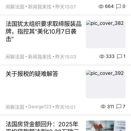
664
0
闲聊法国
新闻我来找
昨天15:07
法国犹太组织要求取缔服装品
牌，指控其“美化10月7日袭
击”
333
1
闲聊法国
新闻我来找
昨天15:03
关于报税的疑难解答
311
7
George123
闲聊法国
昨天15:01
法国房贷金额回升：2025年