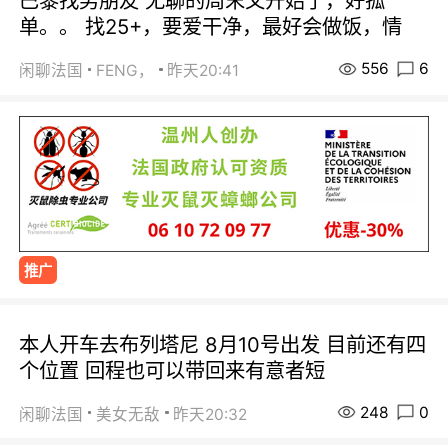
巴黎找男朋友 无聊的周末又开始了，好孤
单。。 找25+，要爱干净，最好会做饭，情
556
6
闲聊法国
FENG，
昨天20:41
推广
本人开车去布列塔尼 8月10号出发 目前还有四
个位置 回程也可以带回来有意者短
248
0
闲聊法国
美女无敌
昨天20:32