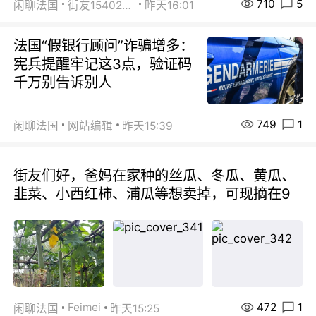
710
5
闲聊法国
街友15402223
昨天16:01
法国“假银行顾问”诈骗增多：
宪兵提醒牢记这3点，验证码
千万别告诉别人
749
1
闲聊法国
网站编辑
昨天15:39
街友们好，爸妈在家种的丝瓜、冬瓜、黄瓜、
韭菜、小西红柿、浦瓜等想卖掉，可现摘在9
472
1
Feimei
闲聊法国
昨天15:25