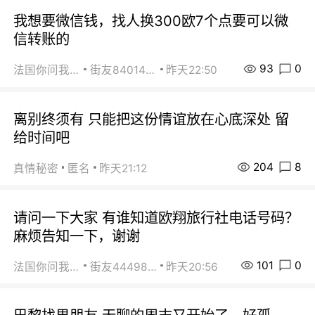
我想要微信钱，找人换300欧7个点要可以微
信转账的
93
0
法国你问我答
街友84014588
昨天22:50
离别终须有 只能把这份情谊放在心底深处 留
给时间吧
204
8
真情秘密
匿名
昨天21:12
请问一下大家 有谁知道欧翔旅行社电话号码？
麻烦告知一下，谢谢
101
0
法国你问我答
街友44498484
昨天20:56