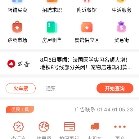
8月6日要闻：法国医学实习名额大增！
店铺买卖
招聘求职
附近餐馆
生活服务
地铁8号线部分关闭！宠物店违规罚款出
炉！
巴黎地铁音乐家海选启动！
跳蚤市场
房屋租售
餐馆供应区
贸易街
8月6日要闻：法国医学实习名额大增！
地铁8号线部分关闭！宠物店违规罚款出
炉！
巴黎地铁音乐家海选启动！
火车票
通票
开始查询
广告联系 01.44.61.05.23
查汇率
续居留
护照更新
出租车
更多