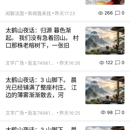
266
0
闲聊法国
新闻我来找
昨天17:23
太鹤山夜话：归源 暮色渐
起。 我们没有急着回山。 村
口那株老榕树下，一张旧
122
0
文学广场
街友74981146
昨天16:26
太鹤山夜话：3 山脚下。 晨
光已经铺满了整座村庄。 江
边的薄雾渐渐散去，河
98
0
文学广场
街友74981146
昨天16:25
太鹤山夜话：3 山脚下。 晨