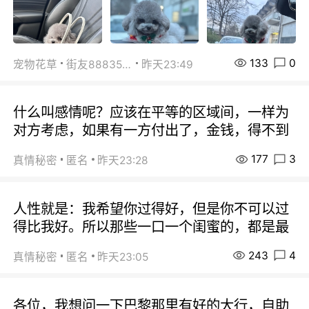
133
0
宠物花草
街友88835518
昨天23:49
什么叫感情呢？应该在平等的区域间，一样为
对方考虑，如果有一方付出了，金钱，得不到
177
3
真情秘密
匿名
昨天23:28
人性就是：我希望你过得好，但是你不可以过
得比我好。所以那些一口一个闺蜜的，都是最
243
4
真情秘密
匿名
昨天23:05
各位，我想问一下巴黎那里有好的大行，自助