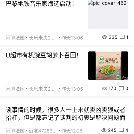
巴黎地铁音乐家海选启动！
335
1
闲聊法国
长乐未央2015
昨天13:06
U超市有机豌豆胡萝卜召回！
170
0
闲聊法国
长乐未央2015
昨天13:05
谈事情的时候，很多人一上来就卖凶卖狠或者
抬杠，但是都忘记了谈判的初衷是解决问题而
245
4
闲聊法国
街友472838572
昨天12:26