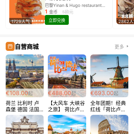
巴黎Yinan & Hugo restaurant除简餐类全场8折
1
金币
5欧元
立即兑换
1729人气
2862
自营商城
更多
€108.00
€488.00
€693.00
起
起
起
荷兰 比利时 卢
【大风车 大峡谷
全年团期！经典
森堡 德国 法国
之旅】 荷比卢德
红线「荷比卢德
超爽玩遍西欧 循
法 巴黎上下 经
法」七天循环 五
环线 全程四星宾
典五国四日游
国 仅售99欧/人/
馆 108欧/人/天
488欧/人
天！巴黎上下！