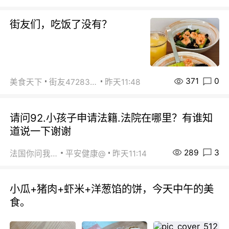
街友们，吃饭了没有？
371
0
美食天下
街友472838572
昨天11:48
请问92.小孩子申请法籍.法院在哪里？有谁知
道说一下谢谢
289
3
法国你问我答
平安健康@
昨天11:14
小瓜+猪肉+虾米+洋葱馅的饼，今天中午的美
食。