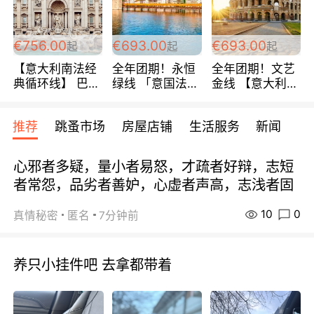
包拼房~
€756.00
€693.00
€693.00
起
起
起
【意大利南法经
全年团期！永恒
全年团期！文艺
典循环线】 巴黎
绿线 「意国法
金线 【意大利一
上下 所有日期铁
南」巴黎上下 去
地】 循环7日游
发！ 全程四星级
意大利 南法 99
全程693欧/人起
推荐
跳蚤市场
房屋店铺
生活服务
新闻
宾馆 108欧/天起
欧/天起 ~包拼房
每周铁发！
全程756欧/位
心邪者多疑，量小者易怒，才疏者好辩，志短
者常怨，品劣者善妒，心虚者声高，志浅者固
10
0
真情秘密
匿名
7分钟前
养只小挂件吧 去拿都带着