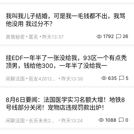
我叫我儿子结婚，可是我一毛钱都不出，我骂
他没用 我过分不？
1792
26
真情秘密
匿名
昨天13:37
挂EDF一年半了一张没给我，93区一个有点秃
顶男，钱给他300，一年半了没给我一
635
5
闲聊法国
街友42612092
昨天13:36
8月6日要闻：法国医学实习名额大增！地铁8
号线部分关闭！宠物店违规罚款出炉！
1088
0
闲聊法国
长乐未央2015
昨天13:24