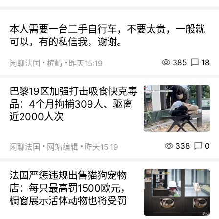
本人需要一台二手自行车，不要太贵，一般就
可以，有的私信我，谢谢。
385
18
闲聊法国
槟屿
昨天15:19
巴黎19区加强打击吸食快克毒
品：4个月拘捕309人、驱离
近2000人次
338
0
闲聊法国
网站编辑
昨天15:19
法国严惩违规出售猫狗宠物
店：每只最高罚1500欧元，
橱窗展示活体动物也将受罚