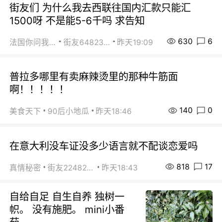
街友们 为什么我去西联往国内汇款只能汇
1500呀 不是能5-6千吗 求告知
630
6
法国你问我答
街友64823891
昨天19:09
普拉多哪里有卖麻辣烫里的那种牛筋面
啊！！！！！
140
0
美食天下
90后小地瓜
昨天18:46
在意大利没车证没多少语言就不配谈恋爱吗
818
17
真情秘密
街友22482465
昨天18:43
自给自足 自生自养 独树一
帜。 没有施肥。 mini小番