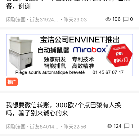
餐，谢谢
106
0
闲聊法国
街友31924072
昨天23:03
推广
我想要微信转账，300欧7个点巴黎有人换
吗，骗子别来诚心的来
124
1
闲聊法国
街友84014588
昨天22:56