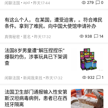
279
0
apd
闲聊法国
昨天17:44
有这么个人， 在某国，遭受迫害，。符合难民
条件。拿到了难民。向中国大使馆申请补办
938
14
真情秘密
匿名
昨天17:32
法国8岁男童遭“解压捏捏乐”
爆裂灼伤，涉事玩具已下架调
查
932
1
闲聊法国
新闻我来找
昨天17:32
法国卫生部门通报输入性安第
斯汉坦病毒病例，患者已在西
班牙隔离