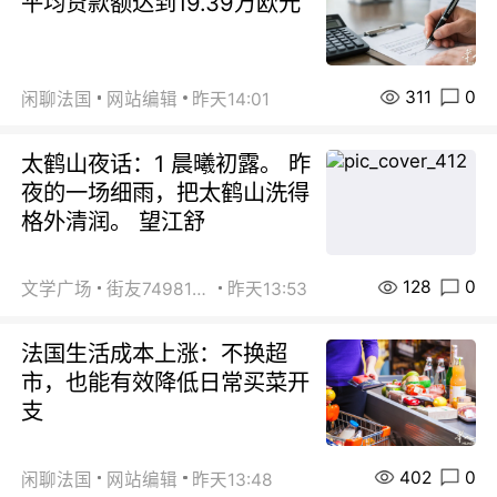
平均贷款额达到19.39万欧元
311
0
闲聊法国
网站编辑
昨天14:01
太鹤山夜话：1 晨曦初露。 昨
夜的一场细雨，把太鹤山洗得
格外清润。 望江舒
128
0
文学广场
街友74981146
昨天13:53
法国生活成本上涨：不换超
市，也能有效降低日常买菜开
支
402
0
闲聊法国
网站编辑
昨天13:48