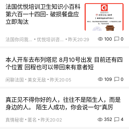
法国优悦培训卫生知识小百科
第六百一十四回- 破损餐盘应
立即淘汰
100
0
法国你问我答
优悦培训咨询
昨天20:29
本人开车去布列塔尼 8月10号出发 目前还有四
个位置 回程也可以带回来有意者短
109
0
闲聊法国
美女无敌
昨天20:05
真正见不得你好的人，往往不是陌生人，而是
身边的人。 陌生人成功，你会说一句“真厉
352
4
真情秘密
匿名
昨天20:02