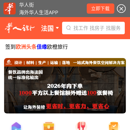
华人街
立即下载
海外华人生活APP
法国
找工作 找房子 找服务
签到
欧洲头条
佳缘
欧橙旅行