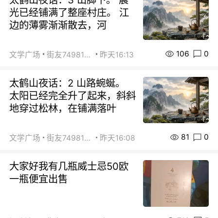
光已经铺满了整座村庄。 江
边的薄雾渐渐散去，河
106
0
文学广场
街友74981146
昨天16:13
太鹤山夜话：2 山路蜿蜒。
太阳已经完全升了起来，斜斜
地穿过松林，在铺满落叶
81
0
文学广场
街友74981146
昨天16:08
大家好我有几瓶威士忌50欧
一瓶便宜出售