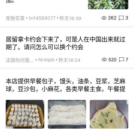
茄。
262
3
lin14589077
宠物花草
昨天18:39
居留拿卡约会下来了，可是人在中国出来就过
期了。请问怎么可以换个约会
520
7
Nrdqsb
法国你问我答
昨天18:34
本店提供早餐包子，馒头，油条，豆浆，芝麻
球，豆沙包，小麻花，各类早餐主食。午餐提