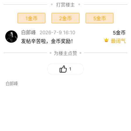
打赏楼主
1金币
2金币
5金币
白郞峰
2026-7-9 16:10
5金币
最阔气
发帖辛苦啦，金币奖励！
为楼主点赞
1
白郞峰