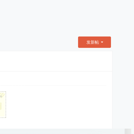
发新帖
×