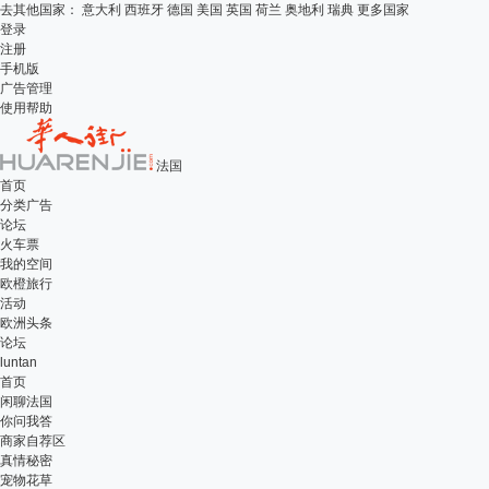
去其他国家：
意大利
西班牙
德国
美国
英国
荷兰
奥地利
瑞典
更多国家
登录
注册
手机版
广告管理
使用帮助
法国
首页
分类广告
论坛
火车票
我的空间
欧橙旅行
活动
欧洲头条
论坛
luntan
首页
闲聊法国
你问我答
商家自荐区
真情秘密
宠物花草