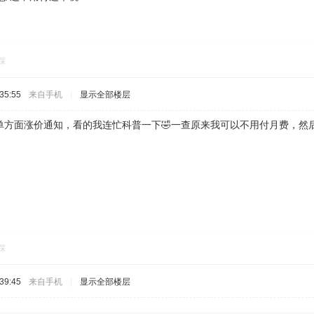
踩
35:55
来自手机
|
显示全部楼层
方面涨价通知，看的我连忙科普一下🤣一查原来我可以不用付月费，然后
踩
39:45
来自手机
|
显示全部楼层