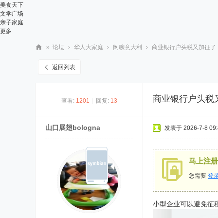
美食天下
文学广场
亲子家庭
更多
»
论坛
›
华人大家庭
›
闲聊意大利
›
商业银行户头税又加征了，
华
返回列表
人
街
商业银行户头税又
查看:
1201
|
回复:
13
网
山口展翅bologna
发表于 2026-7-8 09:
马上注册
您需要
登
小型企业可以避免征税