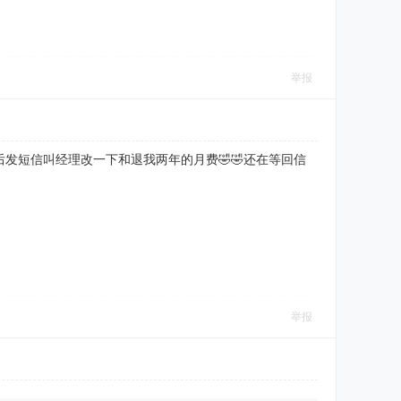
举报
发短信叫经理改一下和退我两年的月费🤣🤣还在等回信
举报