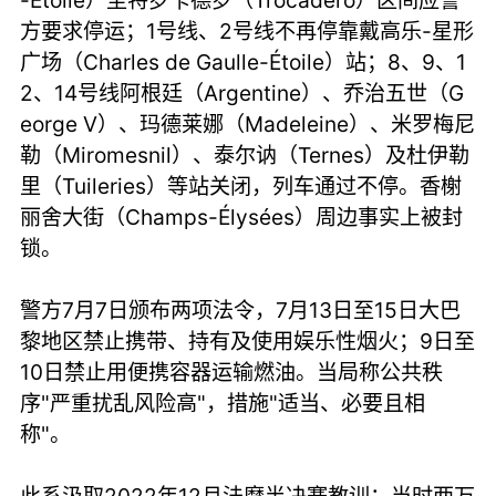
-Étoile）至特罗卡德罗（Trocadéro）区间应警
方要求停运；1号线、2号线不再停靠戴高乐-星形
广场（Charles de Gaulle-Étoile）站；8、9、1
2、14号线阿根廷（Argentine）、乔治五世（G
eorge V）、玛德莱娜（Madeleine）、米罗梅尼
勒（Miromesnil）、泰尔讷（Ternes）及杜伊勒
里（Tuileries）等站关闭，列车通过不停。香榭
丽舍大街（Champs-Élysées）周边事实上被封
锁。
警方7月7日颁布两项法令，7月13日至15日大巴
黎地区禁止携带、持有及使用娱乐性烟火；9日至
10日禁止用便携容器运输燃油。当局称公共秩
序"严重扰乱风险高"，措施"适当、必要且相
称"。