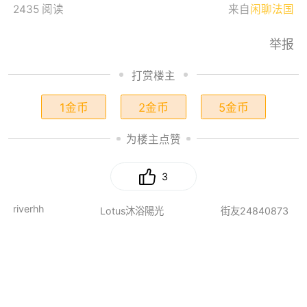
2435 阅读
来自
闲聊法国
举报
打赏楼主
1金币
2金币
5金币
为楼主点赞
3
riverhh
Lotus沐浴陽光
街友24840873