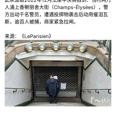
此系汲取2022年12月法摩半决赛教训：当时两万
人涌上香榭丽舍大街（Champs-Élysées），警
方出动千名警员，遭遇投掷物袭击后动用催泪瓦
斯，逾百人被捕，商家紧急拉闸。
来源：《LeParisien》