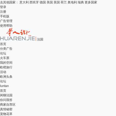
去其他国家：
意大利
西班牙
德国
美国
英国
荷兰
奥地利
瑞典
更多国家
登录
注册
手机版
广告管理
使用帮助
法国
首页
分类广告
论坛
火车票
我的空间
欧橙旅行
活动
欧洲头条
论坛
luntan
首页
闲聊法国
你问我答
商家自荐区
真情秘密
宠物花草