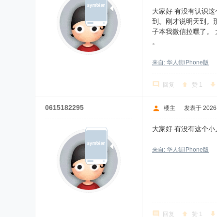
大家好 有没有认识这
到。刚才说明天到。
子本我微信拉嘿了。 大
。
来自: 华人街iPhone版
回复
赞
1
0615182295
楼主
|
发表于 2026-7
大家好 有没有这个小
来自: 华人街iPhone版
回复
赞
1