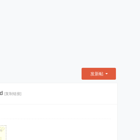
发新帖
d
[复制链接]
×