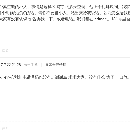
个卖空调的小人。事情是这样的 订了很多天空调。他上个礼拜说到。我家里
那个时候说好好的话。请你不要当小人。站出来给我说话。以前怎么给我说
家有没有认识他 告诉我一下。或者电话。我们都在 crimee。131号里面
踩
0
-7 22:21:28
来自手机
|
显示全部楼层
人 有告诉我h电话号码也没有。谢谢🙏 求求大家。没有什么 为了 一口
踩
0