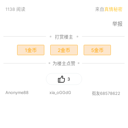
1138 阅读
来自
真情秘密
举报
打赏楼主
1金币
2金币
5金币
为楼主点赞
3
Anonyme88
xia_oGGdG
街友68578622