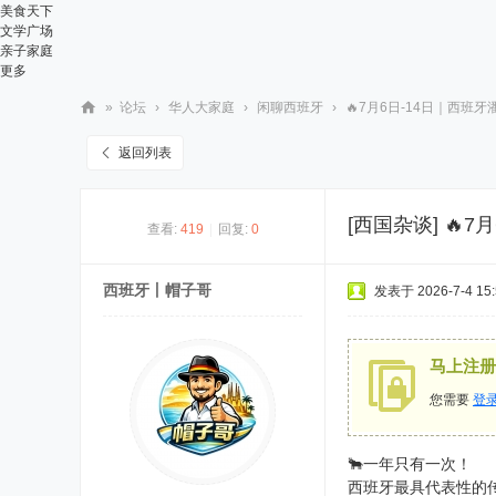
美食天下
文学广场
亲子家庭
更多
»
论坛
›
华人大家庭
›
闲聊西班牙
›
🔥7月6日-14日｜西班牙
华
返回列表
人
街
[西国杂谈]
🔥7
查看:
419
|
回复:
0
网
西班牙丨帽子哥
发表于 2026-7-4 15:
马上注册
您需要
登
🐂一年只有一次！
西班牙最具代表性的传