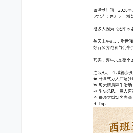
📅活动时间：2026年
📍地点：西班牙 · 潘
很多人因为《太阳照
每天上午8点，举世闻名
数百位奔跑者与公牛共
其实，奔牛只是整个
连续9天，全城都会
❤️ 开幕式万人广场狂
🐂 每天清晨奔牛活动
🎺 街头乐队、巨人
🎆 每晚大型烟火表演
🍷 Tapa