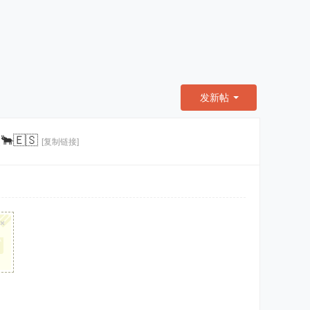
发新帖
🇪🇸
[复制链接]
×