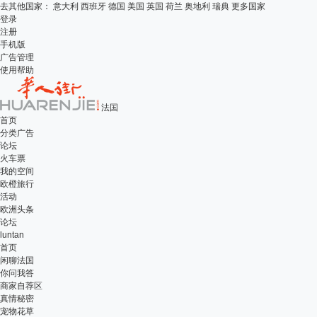
去其他国家：
意大利
西班牙
德国
美国
英国
荷兰
奥地利
瑞典
更多国家
登录
注册
手机版
广告管理
使用帮助
法国
首页
分类广告
论坛
火车票
我的空间
欧橙旅行
活动
欧洲头条
论坛
luntan
首页
闲聊法国
你问我答
商家自荐区
真情秘密
宠物花草