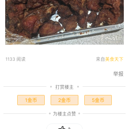
1133 阅读
来自
美食天下
举报
打赏楼主
1金币
2金币
5金币
为楼主点赞