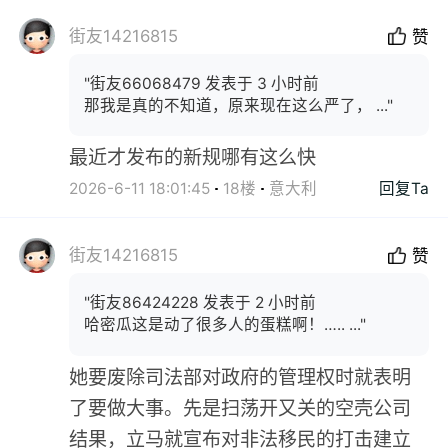
街友14216815
赞
"街友66068479 发表于 3 小时前
那我是真的不知道，原来现在这么严了， ..."
最近才发布的新规哪有这么快
2026-6-11 18:01:45
18楼
意大利
回复Ta
街友14216815
赞
"街友86424228 发表于 2 小时前
哈密瓜这是动了很多人的蛋糕啊！….. ..."
她要废除司法部对政府的管理权时就表明
了要做大事。先是扫荡开又关的空壳公司
结果，立马就宣布对非法移民的打击建立