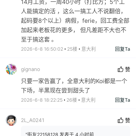
14月工资，一周40小时（打比方；5个工
人能搞定的活 ，这么一搞工人不说翻倍，
起码要8个以上）病假，ferie，回工费全部
加起来老板花的更多， 但凡差距不大也不
至于搞这套 。
2026-6-8 16:50:02
25楼
意大利
回复Ta
gignano
赞
只要一家告赢了，全意大利的Koi都是一个
下场，半黑现在尝到甜头了
2026-6-8 18:22:25
26楼
意大利
回复Ta
2L_A0241
赞
"街友22158128 发表于 4 小时前