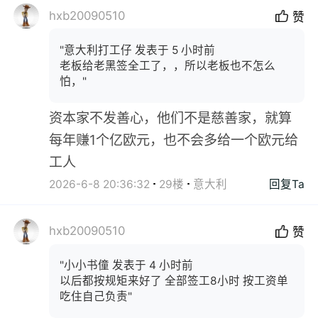
hxb20090510
赞
"意大利打工仔 发表于 5 小时前
老板给老黑签全工了，，所以老板也不怎么
怕，"
资本家不发善心，他们不是慈善家，就算
每年赚1个亿欧元，也不会多给一个欧元给
工人
2026-6-8 20:36:32
29楼
意大利
回复Ta
hxb20090510
赞
"小小书僮 发表于 4 小时前
以后都按规矩来好了 全部签工8小时 按工资单
吃住自己负责"