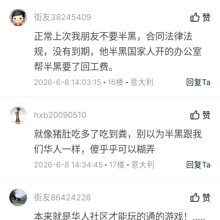
街友38245409
赞
正常上次我朋友不要半黑，合同法律法
规，没有到期，他半黑国家人开的办公室
帮半黑要了回工费。
2026-6-8 14:03:15
16楼
意大利
回复Ta
hxb20090510
赞
就像猪肚吃多了吃到粪，别以为半黑跟我
们华人一样，傻乎乎可以糊弄
2026-6-8 14:34:45
17楼
意大利
回复Ta
街友86424228
赞
本来就是华人社区才能玩的通的游戏！…..