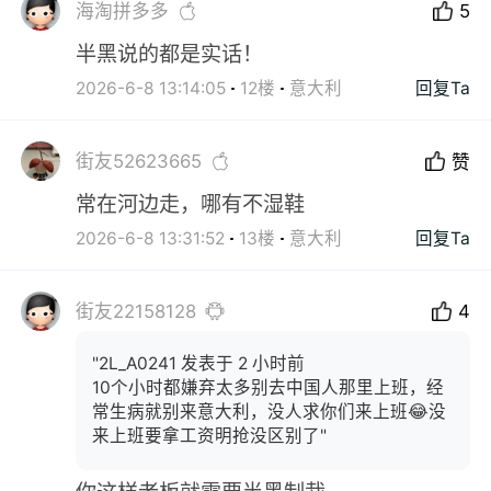
海淘拼多多
5
半黑说的都是实话！
2026-6-8 13:14:05
12楼
意大利
回复Ta
街友52623665
赞
常在河边走，哪有不湿鞋
2026-6-8 13:31:52
13楼
意大利
回复Ta
街友22158128
4
"2L_A0241 发表于 2 小时前
10个小时都嫌弃太多别去中国人那里上班，经
常生病就别来意大利，没人求你们来上班😂没
来上班要拿工资明抢没区别了"