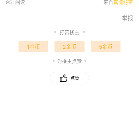
951 阅读
来自
真情秘密
举报
打赏楼主
1金币
2金币
5金币
为楼主点赞
点赞