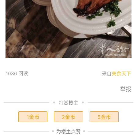
1036 阅读
来自
美食天下
举报
打赏楼主
1金币
2金币
5金币
为楼主点赞