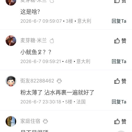
麦芽糖·米兰
赞
这是啥？
2026-6-7 09:59:07
3楼
意大利
回复Ta
麦芽糖·米兰
赞
小鱿鱼🦑？？
2026-6-7 09:59:21
4楼
意大利
回复Ta
街友82288462
赞
粉太薄了 沾水再裹一遍就好了
2026-6-7 23:30:18
5楼
法国
回复Ta
家庭住宿
赞