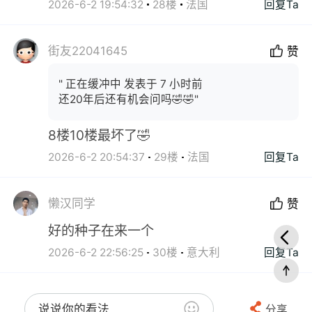
2026-6-2 19:54:32
28楼
法国
回复Ta
街友22041645
赞
" 正在缓冲中 发表于 7 小时前
还20年后还有机会问吗🤣🤣"
8楼10楼最坏了🤣
2026-6-2 20:54:37
29楼
法国
回复Ta
懒汉同学
赞
好的种子在来一个
2026-6-2 22:56:25
30楼
意大利
回复Ta
说说你的看法...
分享