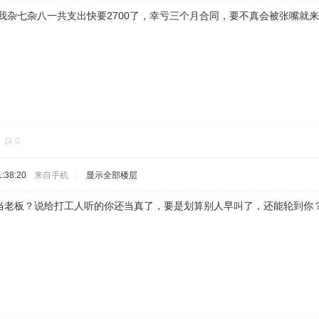
，我杂七杂八一共支出快要2700了，幸亏三个月合同，要不真会被张嘴就
踩
0
:38:20
来自手机
|
显示全部楼层
当老板？说给打工人听的你还当真了，要是划算别人早叫了，还能轮到你