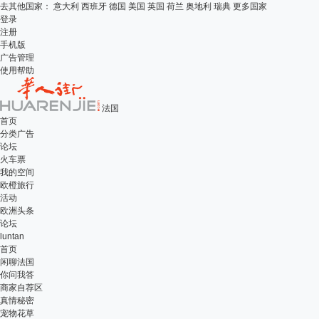
去其他国家：
意大利
西班牙
德国
美国
英国
荷兰
奥地利
瑞典
更多国家
登录
注册
手机版
广告管理
使用帮助
法国
首页
分类广告
论坛
火车票
我的空间
欧橙旅行
活动
欧洲头条
论坛
luntan
首页
闲聊法国
你问我答
商家自荐区
真情秘密
宠物花草