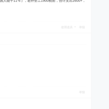
干11*6了，老外全工1900税前，合计支出2600+，
使用道具
举报
举报