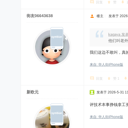
回复
赞
街友06643638
楼主
|
发表于 2026-5
kagaya 
他们叫老外
我们这边不敢叫，真
来自: 华人街iPhone版
回复
赞
1
新欧元
发表于 2026-5-31 11
评技术本事挣钱拿工
来自: 华人街iPhone版