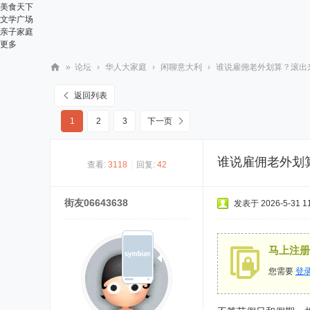
美食天下
文学广场
亲子家庭
更多
»
论坛
›
华人大家庭
›
闲聊意大利
›
谁说雇佣老外划算？滚出
华
返回列表
人
1
2
3
下一页
街
网
谁说雇佣老外划
查看:
3118
|
回复:
42
街友06643638
发表于 2026-5-31 11
马上注册
您需要
登