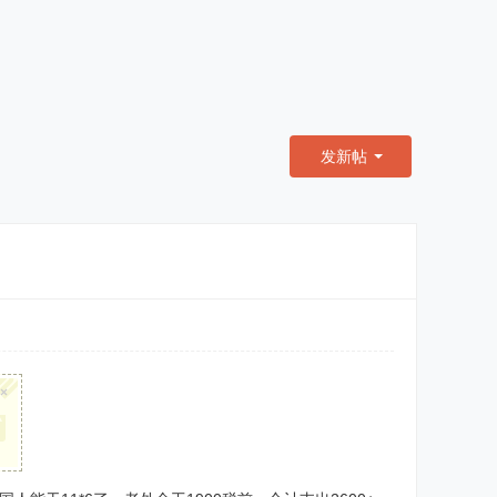
发新帖
×