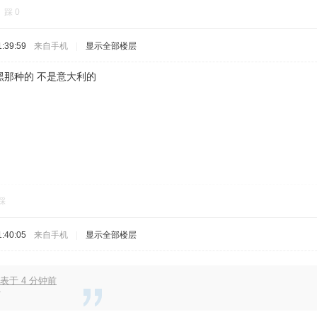
踩
0
:39:59
来自手机
|
显示全部楼层
黑那种的 不是意大利的
踩
:40:05
来自手机
|
显示全部楼层
表于 4 分钟前
啊