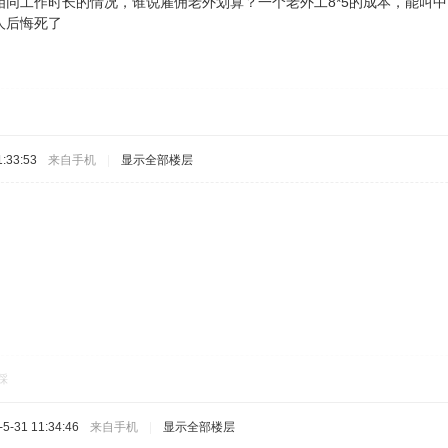
同工作时长的情况，谁说雇佣老外划算？一个老外工8*5的成本，能叫中国人能
人后悔死了
:33:53
来自手机
|
显示全部楼层
踩
-31 11:34:46
来自手机
|
显示全部楼层