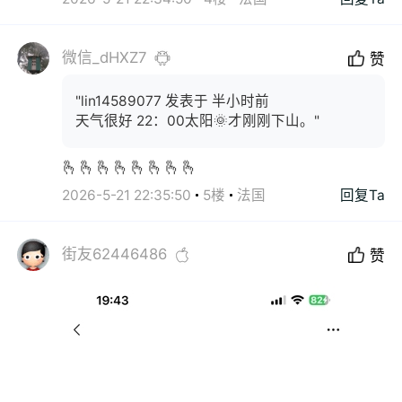
微信_dHXZ7
赞
"lin14589077 发表于 半小时前
天气很好 22：00太阳🌞才刚刚下山。"
🫰🫰🫰🫰🫰🫰🫰🫰
2026-5-21 22:35:50
5楼
法国
回复Ta
街友62446486
赞