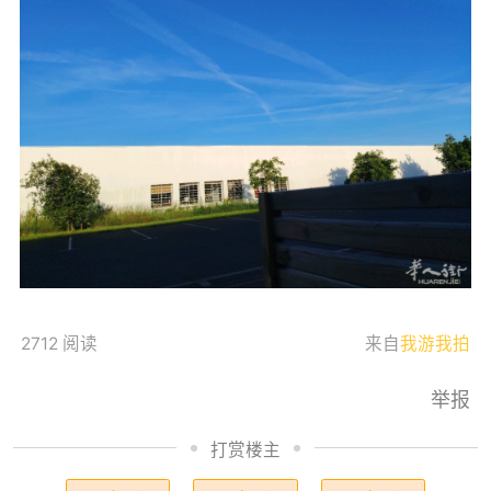
2712 阅读
来自
我游我拍
举报
打赏楼主