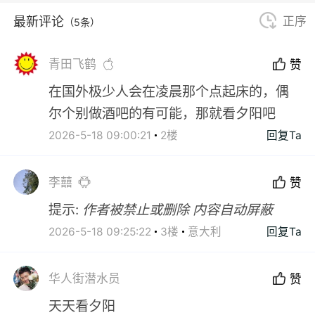
最新评论
正序
（5条）
青田飞鹤
赞
在国外极少人会在凌晨那个点起床的，偶
尔个别做酒吧的有可能，那就看夕阳吧
2026-5-18 09:00:21
2楼
回复Ta
李囍
赞
提示:
作者被禁止或删除 内容自动屏蔽
2026-5-18 09:25:22
3楼
意大利
回复Ta
华人街潜水员
赞
天天看夕阳