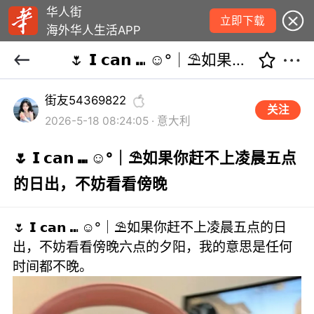
华人街
立即下载
海外华人生活APP
🌷 𝗜 𝗰𝗮𝗻 ⑉ ☺︎°｜⛱如果你赶不上凌晨五点的日出，不妨看看傍晚
街友54369822
关注
2026-5-18 08:24:05 · 意大利
🌷 𝗜 𝗰𝗮𝗻 ⑉ ☺︎°｜⛱如果你赶不上凌晨五点
的日出，不妨看看傍晚
🌷 𝗜 𝗰𝗮𝗻 ⑉ ☺︎°｜⛱如果你赶不上凌晨五点的日
出，不妨看看傍晚六点的夕阳，我的意思是任何
时间都不晚。