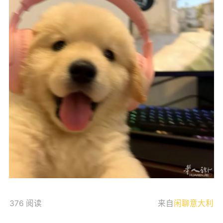
376 阅读
来自
闲聊意大利