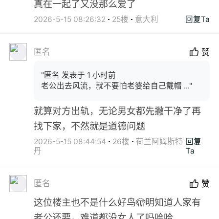
真在一起了又没那么爱了
2026-5-15 08:26:32
25楼
意大利
回复Ta
匿名
赞
"匿名 发表于 1 小时前
老公出去风流，就不要怕老婆给自己戴帽 ..."
就算对方出轨，无论男女都先撇干净了再
找下家，不然就是道德问题
2026-5-15 08:44:54
26楼
荷兰阿姆斯特
回复
丹
Ta
匿名
赞
这位楼主也不是什么好鸟🫣明知道人家有
老公还要，难道都没女人了吗哈哈