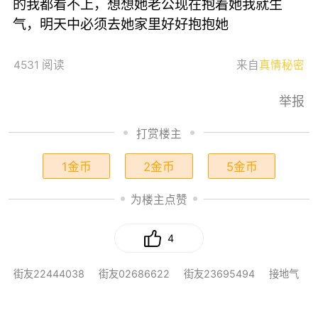
的我都看不上，想想她老公现在抱着她我就生
气，明天中必须去她家里好好抱抱她
4531 阅读
来自
真情秘密
举报
打赏楼主
1金币
2金币
5金币
为楼主点赞
4
街友22444038
街友02686622
街友23695494
接地气