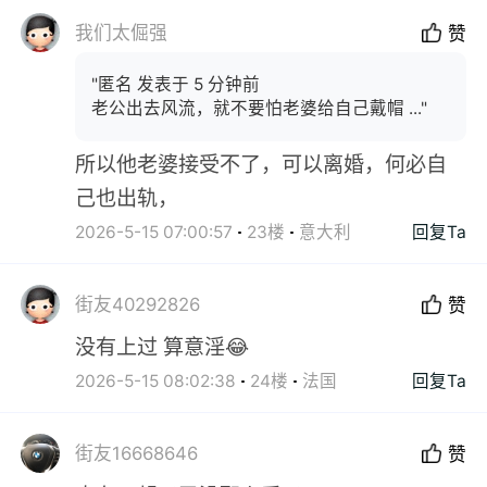
我们太倔强
赞
"匿名 发表于 5 分钟前
老公出去风流，就不要怕老婆给自己戴帽 ..."
所以他老婆接受不了，可以离婚，何必自
己也出轨，
2026-5-15 07:00:57
23楼
意大利
回复Ta
街友40292826
赞
没有上过 算意淫😂
2026-5-15 08:02:38
24楼
法国
回复Ta
街友16668646
赞