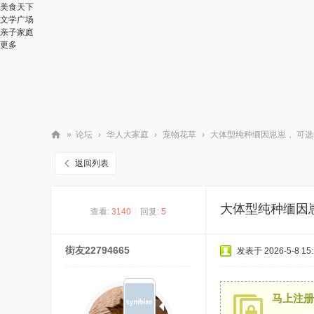
美食天下
文学广场
亲子家庭
更多
»
论坛
›
华人大家庭
›
宠物花草
›
大体型纯种缅因崽崽， 可选公
华
返回列表
人
街
大体型纯种缅因崽
查看:
3140
|
回复:
5
网
街友22794665
发表于 2026-5-8 15:
马上注册