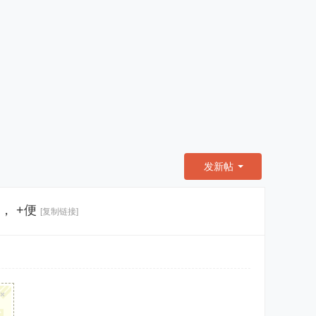
发新帖
， +便
[复制链接]
×