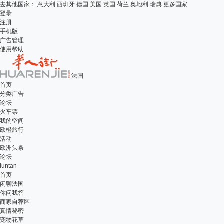
去其他国家：
意大利
西班牙
德国
美国
英国
荷兰
奥地利
瑞典
更多国家
登录
注册
手机版
广告管理
使用帮助
法国
首页
分类广告
论坛
火车票
我的空间
欧橙旅行
活动
欧洲头条
论坛
luntan
首页
闲聊法国
你问我答
商家自荐区
真情秘密
宠物花草