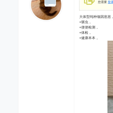
您需要
登
大体型纯种缅因崽崽，
+驱虫，
+便便检测，
+体检，
+健康本本，