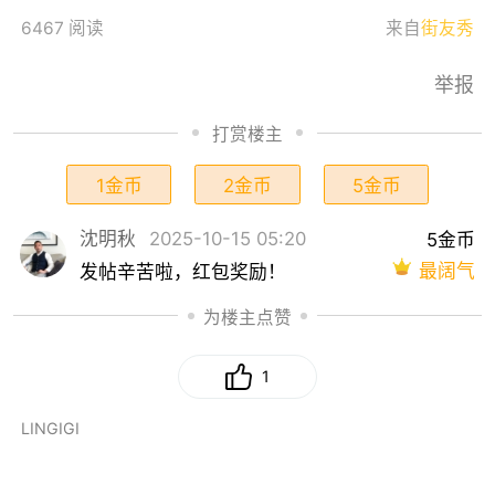
6467 阅读
来自
街友秀
举报
打赏楼主
1金币
2金币
5金币
沈明秋
2025-10-15 05:20
5金币
最阔气
发帖辛苦啦，红包奖励！
为楼主点赞
1
LINGIGI