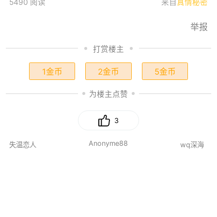
5490 阅读
来自
真情秘密
举报
打赏楼主
1金币
2金币
5金币
为楼主点赞
3
Anonyme88
失温恋人
wq深海