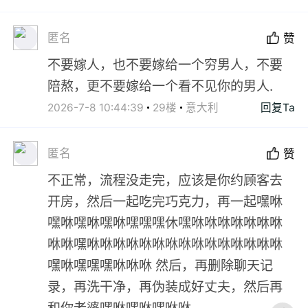
匿名
赞
不要嫁人，也不要嫁给一个穷男人，不要
陪熬，更不要嫁给一个看不见你的男人.
2026-7-8 10:44:39
29楼
意大利
回复Ta
匿名
赞
不正常，流程没走完，应该是你约顾客去
开房，然后一起吃完巧克力，再一起嘿咻
嘿咻嘿咻嘿咻嘿嘿嘿休嘿咻咻咻咻咻咻咻
咻咻嘿咻咻咻咻咻咻咻咻咻咻咻咻咻咻咻
嘿咻嘿嘿嘿咻咻咻 然后，再删除聊天记
录，再洗干净，再伪装成好丈夫，然后再
和你老婆嘿咻嘿咻嘿咻咻