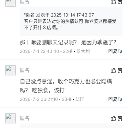
匿名
赞
"匿名 发表于 2025-10-14 17:43:07
客户只是表达对你的热情认可 你老婆这都接受
不了开什么店啊。"
那干嘛要删聊天记录呢？ 是因为聊骚了？
2026-7-1 22:40:40
22楼
意大利
回复Ta
匿名
赞
自己没点意淫，收个巧克力也必要隐瞒
吗？ 吃独食，该打
2026-7-2 06:21:10
23楼
法国
回复Ta
匿名
赞