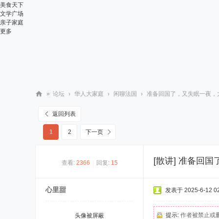
美食天下
文学广场
亲子家庭
更多
»
论坛
›
华人大家庭
›
闲聊法国
›
准备回国了，又失眠一夜，太
华
返回列表
人
1
2
下一页
街
网
[散讲]
准备回国
查看:
2366
|
回复:
15
心里甜
发表于 2025-6-12 02
提示:
作者被禁止或
头像被屏蔽