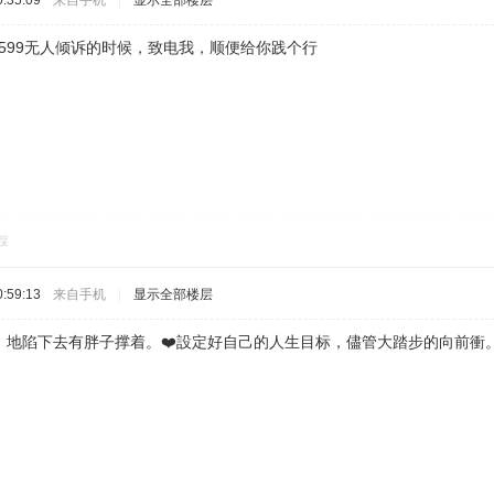
:35:09
来自手机
|
显示全部楼层
31599无人倾诉的时候，致电我，顺便给你践个行
踩
:59:13
来自手机
|
显示全部楼层
地陷下去有胖子撑着。❤️設定好自己的人生目标，儘管大踏步的向前衝。