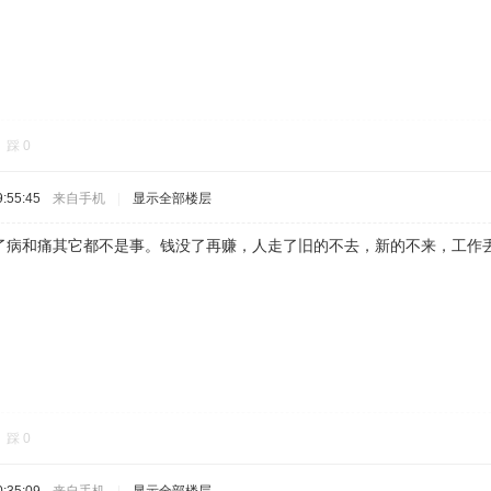
踩
0
:55:45
来自手机
|
显示全部楼层
了病和痛其它都不是事。钱没了再赚，人走了旧的不去，新的不来，工作
踩
0