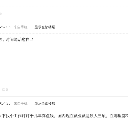
踩
:57:05
来自手机
|
显示全部楼层
伤，时间能治愈自己
踩
0
:54:35
来自手机
|
显示全部楼层
下找个工作好好干几年存点钱。国内现在就业就是铁人三项。在哪里都有烦恼