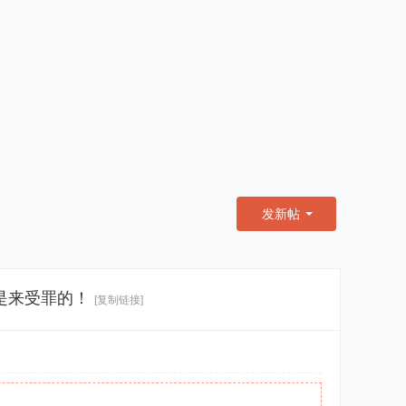
发新帖
是来受罪的！
[复制链接]