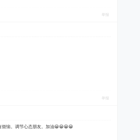
举报
举报
。调节心态朋友。加油😀😀😀😀