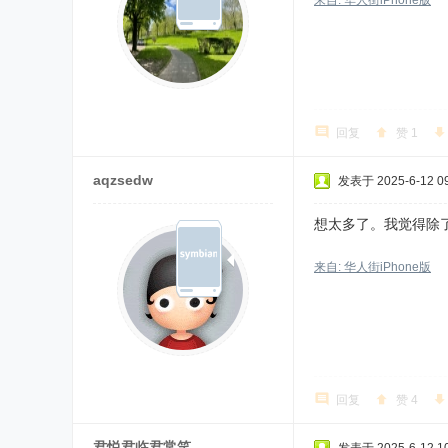
来自: 华人街iPhone版
回复
赞
1
aqzsedw
发表于 2025-6-12 09
想太多了。我觉得除
来自: 华人街iPhone版
回复
赞
4
君悦君临君常笑