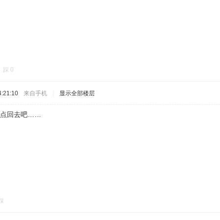
踩
0
:21:10
来自手机
|
显示全部楼层
早点回去吧……
踩