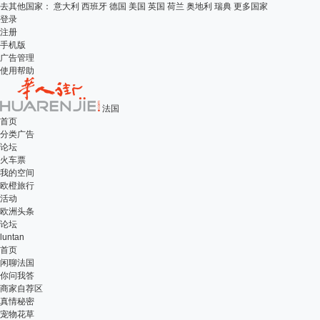
去其他国家：
意大利
西班牙
德国
美国
英国
荷兰
奥地利
瑞典
更多国家
登录
注册
手机版
广告管理
使用帮助
法国
首页
分类广告
论坛
火车票
我的空间
欧橙旅行
活动
欧洲头条
论坛
luntan
首页
闲聊法国
你问我答
商家自荐区
真情秘密
宠物花草