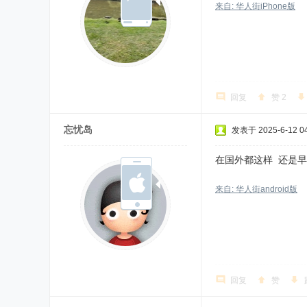
来自: 华人街iPhone版
回复
赞
2
忘忧岛
发表于 2025-6-12 04
在国外都这样 还是
来自: 华人街android版
回复
赞