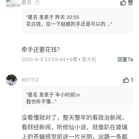
匿名
赞
"匿名 发表于 昨天 20:55
花点钱，拉一下姑娘的手还是可以的 ..."
牵手还要花钱？
2025-6-9 23:09:44
9楼
意大利
回复Ta
Wt1112
1
"匿名 发表于 半小时前\n
我也听不懂…"
没看懂就对了，整天整年的看政治新闻，
看财经新闻，听修仙小说，就像趴在玻璃
上的苍蝇感觉前途一片光明，出路一条都