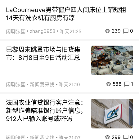
LaCourneuve男带窗户四人间床位上铺短租
14天有洗衣机有厨房有凉
239
0
zhang0958
闲聊法国
昨天21:25
巴黎周末跳蚤市场与旧货集
市：8月8日至9日活动汇总
588
1
闲聊法国
新闻我来找
昨天21:10
法国农业信贷银行客户注意：
新型诈骗瞄准银行账户信息，
912人已输入账号或密码
299
0
闲聊法国
新闻我来找
昨天21:07