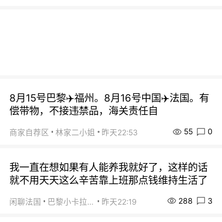
8月15号巴黎✈️福州。8月16号中国✈️法国。有
偿带物，不接违禁品，海关责任自
55
0
商家自荐区
林家二小姐
昨天22:53
我一直在想如果有人能养我就好了，这样的话
就不用天天这么辛苦靠上班那点钱维持生活了
288
3
闲聊法国
巴黎小卡拉咪
昨天22:19