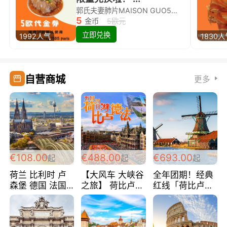
郭氏夫妻肺片MAISON GUO5欧代金券限量兑换啦！
5
金币
5欧元
立即兑换
1992人气
1830
自营商城
更多
€108.00
€488.00
€693.00
起
起
起
荷兰 比利时 卢
【大风车 大峡谷
全年团期！经典
森堡 德国 法国
之旅】 荷比卢德
红线「荷比卢德
超爽玩遍西欧 循
法 巴黎上下 经
法」七天循环 五
环线 全程四星宾
典五国四日游
国 仅售99欧/人/
馆 108欧/人/天
488欧/人
天！巴黎上下！