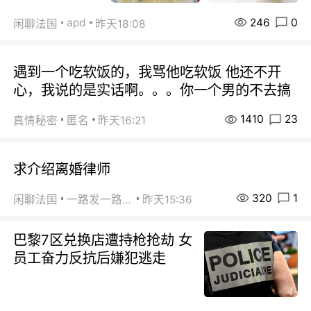
246
0
apd
闲聊法国
昨天18:08
遇到一个吃软饭的，我骂他吃软饭 他还不开
心，我说的是实话啊。。。你一个男的不去搞
1410
23
真情秘密
匿名
昨天16:21
求介绍离婚律师
320
1
闲聊法国
一路发一路发
昨天15:36
巴黎7区兑换店遭持枪抢劫 女
员工奋力反抗后嫌犯逃走