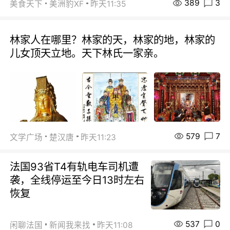
389
3
美食天下
美洲豹XF
昨天11:35
林家人在哪里？林家的天，林家的地，林家的
儿女顶天立地。天下林氏一家亲。
579
7
文学广场
楚汉唐
昨天11:23
法国93省T4有轨电车司机遭
袭，全线停运至今日13时左右
恢复
537
0
闲聊法国
新闻我来找
昨天11:08