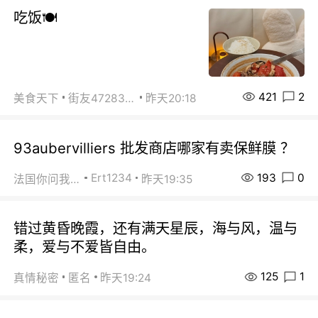
吃饭🍽️
421
2
美食天下
街友472838572
昨天20:18
93aubervilliers 批发商店哪家有卖保鲜膜 ？
193
0
Ert1234
法国你问我答
昨天19:35
错过黄昏晚霞，还有满天星辰，海与风，温与
柔，爱与不爱皆自由。
125
1
真情秘密
匿名
昨天19:24