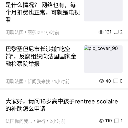
是什么情况？ 网络也有，每
个月扣费也正常，可就是电视
看
121
2
闲聊法国
丽莎lz
1小时前
巴黎圣但尼市长涉嫌“吃空
饷”，反腐组织向法国国家金
融检察院举报
40
0
闲聊法国
新闻我来找
1小时前
大家好，请问16岁高中孩子rentree scolaire
的补助怎么申请
119
1
法国你问我答
逆行
2小时前