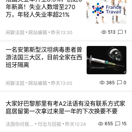
年新高！失业人数增至270
万，年轻人失业率超21%
513
1
闲聊法国
网站编辑
昨天13:30
一名安第斯型汉坦病毒患者曾
游法国三大区，目前全家在西
班牙隔离
385
0
闲聊法国
网站编辑
昨天13:05
大家好巴黎那里有考A2法语有没有联系方式家
庭居留第一次拿过来是一年的下次换要不要
655
15
法国你问我答
付出与回报
昨天12:24