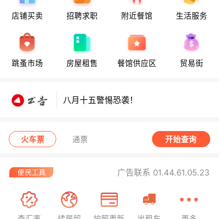
店铺买卖
招聘求职
附近餐馆
生活服务
八月十五警惕恐袭！
跳蚤市场
房屋租售
餐馆供应区
贸易街
八月十五警惕恐袭！
八月十五警惕恐袭！
火车票
通票
开始查询
广告联系 01.44.61.05.23
查汇率
续居留
护照更新
出租车
更多