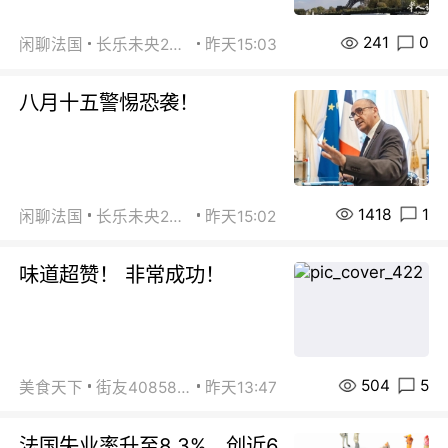
241
0
闲聊法国
长乐未央2015
昨天15:03
八月十五警惕恐袭！
1418
1
闲聊法国
长乐未央2015
昨天15:02
味道超赞！ 非常成功！
504
5
美食天下
街友40858442
昨天13:47
法国失业率升至8.3%，创近6