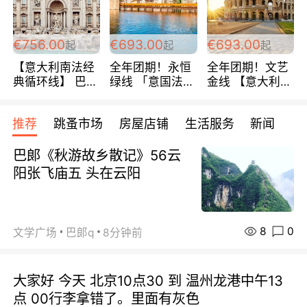
包拼房~
€756.00
€693.00
€693.00
起
起
起
【意大利南法经
全年团期！永恒
全年团期！文艺
典循环线】 巴黎
绿线 「意国法
金线 【意大利一
上下 所有日期铁
南」巴黎上下 去
地】 循环7日游
发！ 全程四星级
意大利 南法 99
全程693欧/人起
推荐
跳蚤市场
房屋店铺
生活服务
新闻
宾馆 108欧/天起
欧/天起 ~包拼房
每周铁发！
全程756欧/位
巴郞《秋游故乡散记》56云
阳张飞庙五 头在云阳
8
0
文学广场
巴郞q
8分钟前
大家好 今天 北京10点30 到 温州龙港中午13
点 00行李拿错了。里面有灰色