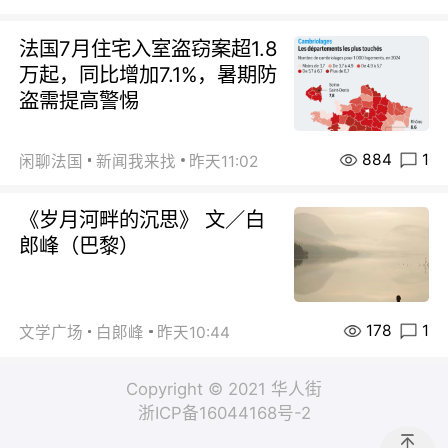
法国7月住宅入室盗窃案超1.8
万起，同比增加7.1%，暑期防
盗需提高警惕
884
1
闲聊法国
新闻我来找
昨天11:02
《岁月河畔的沉思》 文／白
郎峰（巴黎）
178
1
文学广场
白郞峰
昨天10:44
Copyright © 2021 华人街
浙ICP备16044168号-2