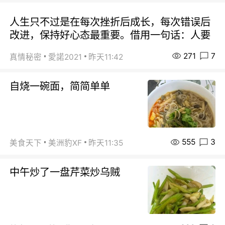
人生只不过是在每次挫折后成长，每次错误后
改进，保持好心态最重要。借用一句话：人要
271
7
真情秘密
愛諾2021
昨天11:42
自烧一碗面，简简单单
555
3
美食天下
美洲豹XF
昨天11:35
中午炒了一盘芹菜炒乌贼