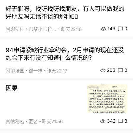
好无聊呀，找呀找呀找朋友，有人可以做我的
好朋友吗无话不谈的那种😮‍💨
149
0
闲聊法国
巴黎小卡拉咪
昨天22:18
94申请紧缺行业拿约会，2月申请的现在还没
约会下来有没有知道什么情况的？
203
0
闲聊法国
都一样
昨天22:17
因果
342
3
真情秘密
匿名
昨天21:56