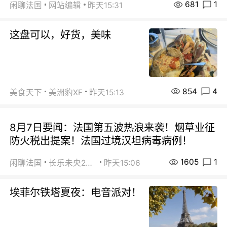
681
1
闲聊法国
网站编辑
昨天15:31
这盘可以，好货，美味
854
4
美食天下
美洲豹XF
昨天15:13
8月7日要闻：法国第五波热浪来袭！烟草业征
防火税出提案！法国过境汉坦病毒病例！
1605
1
闲聊法国
长乐未央2015
昨天15:06
埃菲尔铁塔夏夜：电音派对！