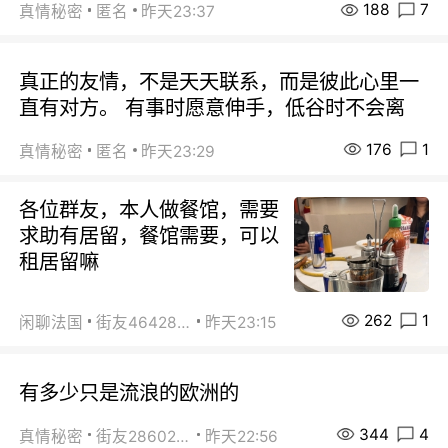
188
7
真情秘密
匿名
昨天23:37
真正的友情，不是天天联系，而是彼此心里一
直有对方。 有事时愿意伸手，低谷时不会离
176
1
真情秘密
匿名
昨天23:29
各位群友，本人做餐馆，需要
求助有居留，餐馆需要，可以
租居留嘛
262
1
闲聊法国
街友46428878
昨天23:15
有多少只是流浪的欧洲的
344
4
真情秘密
街友28602925
昨天22:56