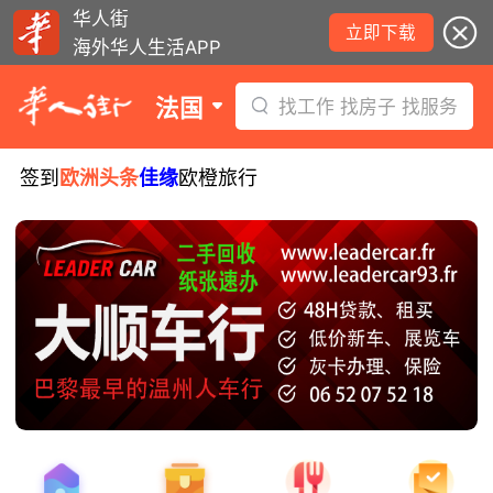
华人街
立即下载
海外华人生活APP
法国
找工作 找房子 找服务
签到
欧洲头条
佳缘
欧橙旅行