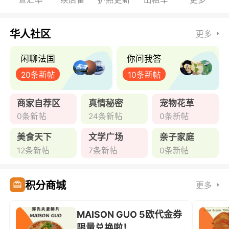
华人社区
更多
闲聊法国
你问我答
20条新帖
10条新帖
商家自荐区
真情秘密
宠物花草
0条新帖
24条新帖
0条新帖
美食天下
文学广场
亲子家庭
12条新帖
7条新帖
0条新帖
积分商城
更多
MAISON GUO 5欧代金券
限量兑换啦！ ...