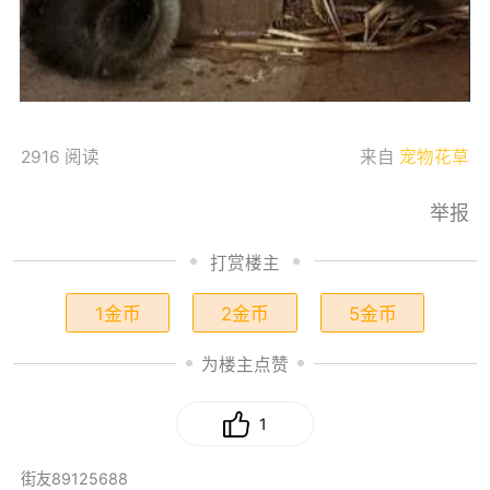
2916 阅读
来自
宠物花草
举报
打赏楼主
1金币
2金币
5金币
为楼主点赞
1
街友89125688