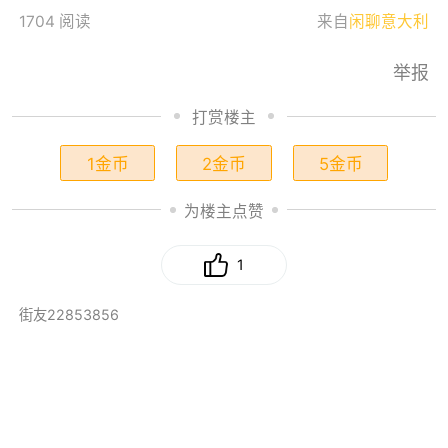
1704 阅读
来自
闲聊意大利
举报
打赏楼主
1金币
2金币
5金币
为楼主点赞
1
街友22853856