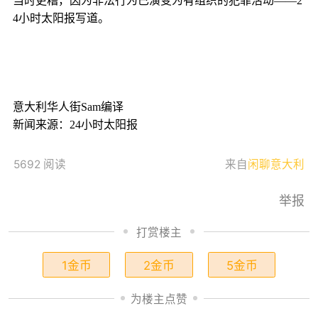
当时更糟，因为非法行为已演变为有组织的犯罪活动——2
4小时太阳报写道。
意大利华人街Sam编译
新闻来源：24小时太阳报
5692 阅读
来自
闲聊意大利
举报
打赏楼主
1金币
2金币
5金币
为楼主点赞