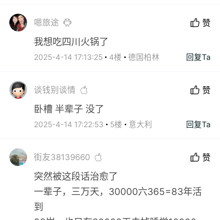
嗯旅途
赞
我想吃四川火锅了
2025-4-14 17:13:25
4楼
德国柏林
回复Ta
谈钱别谈情
赞
卧槽 半辈子 没了
2025-4-14 17:22:53
5楼
意大利
回复Ta
街友38139660
赞
突然被这段话治愈了
一辈子，三万天，30000六365=83年活
到