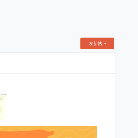
发新帖
×