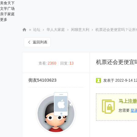
美食天下
文学广场
亲子家庭
更多
»
论坛
›
华人大家庭
›
闲聊意大利
›
机票还会更便宜吗？让所有的
华
返回列表
人
街
机票还会更便宜
查看:
2360
|
回复:
13
网
街友54103623
发表于 2022-9-14 12
马上注册
您需要
登