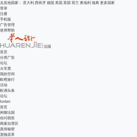
去其他国家：
意大利
西班牙
德国
美国
英国
荷兰
奥地利
瑞典
更多国家
登录
注册
手机版
广告管理
使用帮助
法国
首页
分类广告
论坛
火车票
我的空间
欧橙旅行
活动
欧洲头条
论坛
luntan
首页
闲聊法国
你问我答
商家自荐区
真情秘密
宠物花草