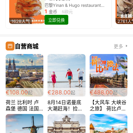
巴黎Yinan & Hugo restaurant除简餐类全场8折
1
金币
5欧元
立即兑换
1628人气
2761人
自营商城
更多
€108.00
€288.00
€488.00
起
起
起
荷兰 比利时 卢
8月14日诺曼底
【大风车 大峡谷
森堡 德国 法国
大潮赶海！捡海
之旅】 荷比卢德
超爽玩遍西欧 循
鲜！轻轻松松海
法 巴黎上下 经
环线 全程四星宾
边爽玩三日游
典五国四日游
馆 108欧/人/天
288欧/人
488欧/人