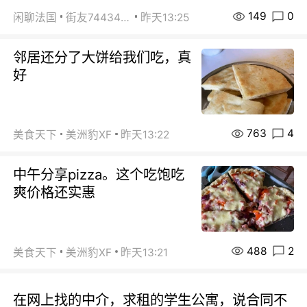
149
0
闲聊法国
街友74434350
昨天13:25
邻居还分了大饼给我们吃，真
好
763
4
美食天下
美洲豹XF
昨天13:22
中午分享pizza。这个吃饱吃
爽价格还实惠
488
2
美食天下
美洲豹XF
昨天13:21
在网上找的中介，求租的学生公寓，说合同不