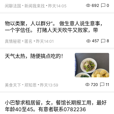
692
0
闲聊法国
新闻我来找
昨天14:05
物以类聚，人以群分”。 做生意人说生意事，
一个字信任。 打赌人天天吹牛又败家，带
457
8
真情秘密
匿名
昨天14:01
天气太热，随便搞点吃的！
720
11
美食天下
郑知恩
昨天13:59
小巴黎求租居留，女，餐馆长期报工用，最好
年龄40至45。有意者联系0782236