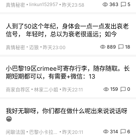
363
5
linkun152957
真情秘密
昨天23:58
人到了50这个年纪，身体会一点一点发出哀老
信号， 年轻时，总以为衰老很遥远；如今
889
18
真情秘密
迈狼
昨天23:00
小巴黎19区crimee可寄存行李，随存随取。长
期短期都可以，有需要+微信：13
159
0
商家自荐区
林家二小姐
昨天22:11
我好无聊呀，你们都在做什么呢出来说说话呀
😁
314
6
闲聊法国
巴黎小卡拉咪
昨天20:11