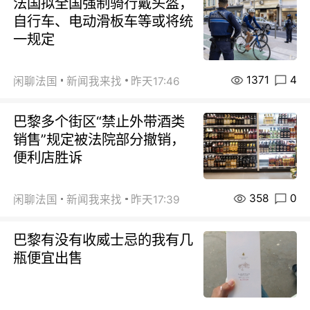
法国拟全国强制骑行戴头盔，
自行车、电动滑板车等或将统
一规定
1371
4
闲聊法国
新闻我来找
昨天17:46
巴黎多个街区“禁止外带酒类
销售”规定被法院部分撤销，
便利店胜诉
358
0
闲聊法国
新闻我来找
昨天17:39
巴黎有没有收威士忌的我有几
瓶便宜出售