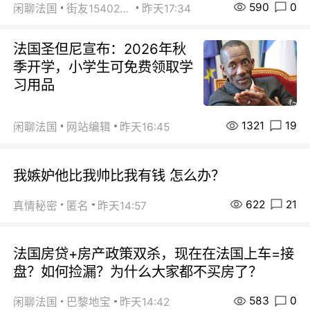
590
0
闲聊法国
街友15402223
昨天17:34
法国圣但尼宣布：2026年秋
季开学，小学生可免费领取学
习用品
1321
19
闲聊法国
网站编辑
昨天16:45
我嫉妒他比我帅比我有钱 怎么办？
622
21
真情秘密
匿名
昨天14:57
法国房贷+房产政策双杀，现在在法国上车=接
盘？如何捡漏？为什么大家都不买房了？
583
0
闲聊法国
巴黎地宝
昨天14:42