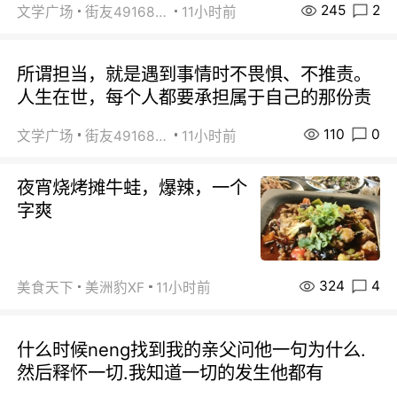
245
2
文学广场
街友49168527
11小时前
所谓担当，就是遇到事情时不畏惧、不推责。
人生在世，每个人都要承担属于自己的那份责
110
0
文学广场
街友49168527
11小时前
夜宵烧烤摊牛蛙，爆辣，一个
字爽
324
4
美食天下
美洲豹XF
11小时前
什么时候neng找到我的亲父问他一句为什么.
然后释怀一切.我知道一切的发生他都有