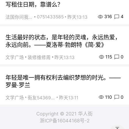
写租住日期，靠谱么？
316
4
0751433585
法国你问我答
昨天13:13
生活最好的状态，是年轻的灵魂，永远热爱，
永远向前。——夏洛蒂·勃朗特《简·爱》
115
0
文学广场
装修维修周
昨天13:13
年轻是唯一拥有权利去编织梦想的时光。——
罗曼·罗兰
110
0
文学广场
街友54369822
昨天13:11
Copyright © 2021 华人街
浙ICP备16044168号-2