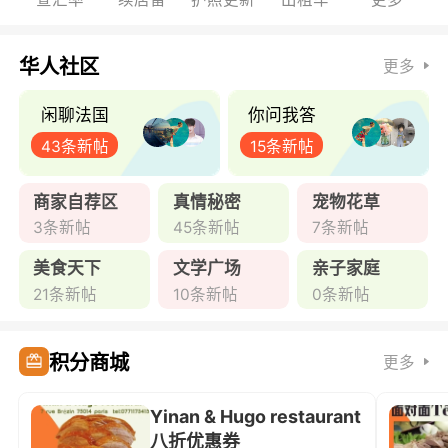
华人社区
更多
闲聊法国
你问我答
43条新帖
15条新帖
商家自荐区
真情秘密
宠物花草
3条新帖
45条新帖
7条新帖
美食天下
文学广场
亲子家庭
21条新帖
10条新帖
0条新帖
积分商城
更多
Yinan & Hugo restaurant
八折优惠券