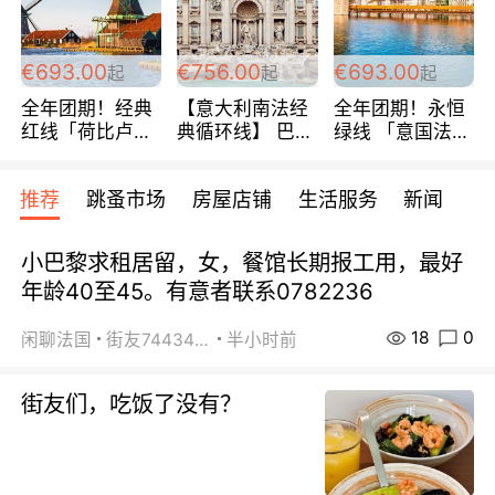
€693.00
€756.00
€693.00
起
起
起
全年团期！经典
【意大利南法经
全年团期！永恒
红线「荷比卢德
典循环线】 巴黎
绿线 「意国法
法」七天循环 五
上下 所有日期铁
南」巴黎上下 去
国 仅售99欧/人/
发！ 全程四星级
意大利 南法 99
推荐
跳蚤市场
房屋店铺
生活服务
新闻
天！巴黎上下！
宾馆 108欧/天起
欧/天起 ~包拼房
包拼房~
全程756欧/位
小巴黎求租居留，女，餐馆长期报工用，最好
年龄40至45。有意者联系0782236
18
0
闲聊法国
街友74434350
半小时前
街友们，吃饭了没有？