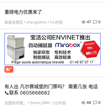
重磅电力优惠来了
47
0
chengjiakoo
商家自荐区
1小时前
推广
有人出 凡尔赛城堡的门票吗？ 需要几张 电话
📞联系 0605668682
48
0
Simon_RIRIl
法国你问我答
2小时前