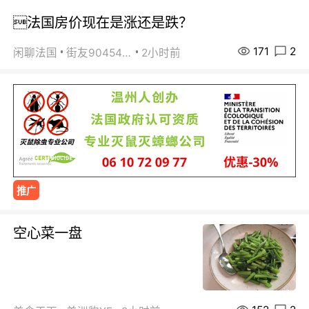
法国房价现在是涨还是跌？
171
2
闲聊法国
街友90454511
2小时前
推广
空心菜一盘