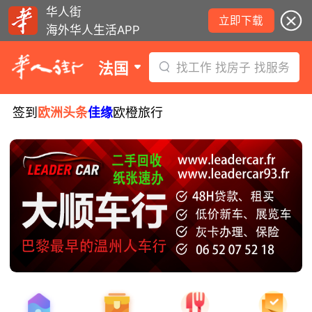
华人街
立即下载
海外华人生活APP
法国
找工作 找房子 找服务
签到
欧洲头条
佳缘
欧橙旅行