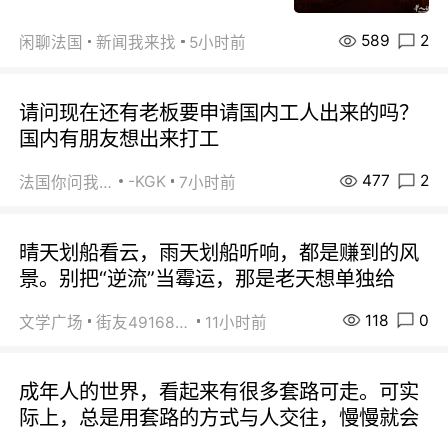
589
2
闲聊法国
新闻我来找
5小时前
请问现在还有老板要申请国内工人出来的吗？
国内有朋友想出来打工
477
2
-KGK
法国你问我答
7小时前
晴天划船看云，雨天划船听响，都是赚到的风
景。别把“逆流”当霉运，那是老天想单独给
118
0
文学广场
街友49168527
11小时前
成年人的世界，看起来有很多套路可走。可实
际上，总是用套路的方式与人交往，慢慢就会