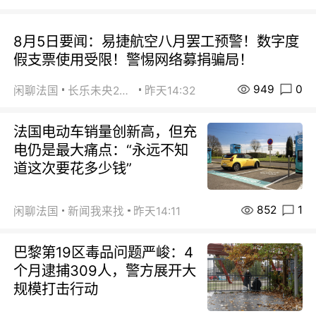
8月5日要闻：易捷航空八月罢工预警！数字度
假支票使用受限！警惕网络募捐骗局！
949
0
闲聊法国
长乐未央2015
昨天14:32
法国电动车销量创新高，但充
电仍是最大痛点：“永远不知
道这次要花多少钱”
852
1
闲聊法国
新闻我来找
昨天14:11
巴黎第19区毒品问题严峻：4
个月逮捕309人，警方展开大
规模打击行动