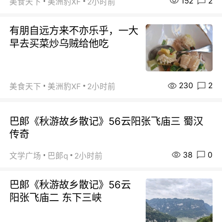
152
2
美食天下
美洲豹XF
2小时前
有朋自远方来不亦乐乎，一大
早去买菜炒乌贼给他吃
230
2
美食天下
美洲豹XF
2小时前
巴郞《秋游故乡散记》56云阳张飞庙三 蜀汉
传奇
38
0
文学广场
巴郞q
2小时前
巴郞《秋游故乡散记》56云
阳张飞庙二 东下三峡