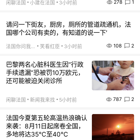
278
1
闲聊法国
小建在法国
3小时前
请问一下街友，厨房，厕所的管道疏通机，法
国哪个公司有卖的，有知道的说一下′
108
2
法国你问我答
笑看红臣
3小时前
巴黎两名心脏科医生因“行政
手续遗漏”恐被罚10万欧元，
还可能被迫关闭诊所
787
2
闲聊法国
新闻我来找
5小时前
法国今夏第五轮高温热浪确认
来袭：8月11日起席卷全国，
多地将达35℃至40℃