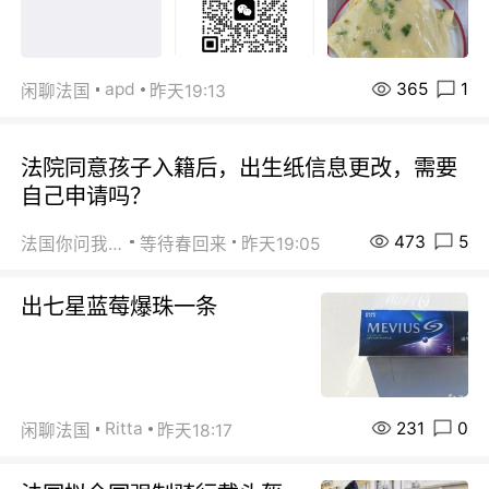
365
1
apd
闲聊法国
昨天19:13
法院同意孩子入籍后，出生纸信息更改，需要
自己申请吗？
473
5
法国你问我答
等待春回来
昨天19:05
出七星蓝莓爆珠一条
231
0
Ritta
闲聊法国
昨天18:17