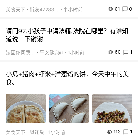
61
0
美食天下
街友472838572
半小时前
请问92.小孩子申请法籍.法院在哪里？有谁知
道说一下谢谢
60
1
法国你问我答
平安健康@
1小时前
小瓜+猪肉+虾米+洋葱馅的饼，今天中午的美
食。
113
1
美食天下
凤还巢
1小时前