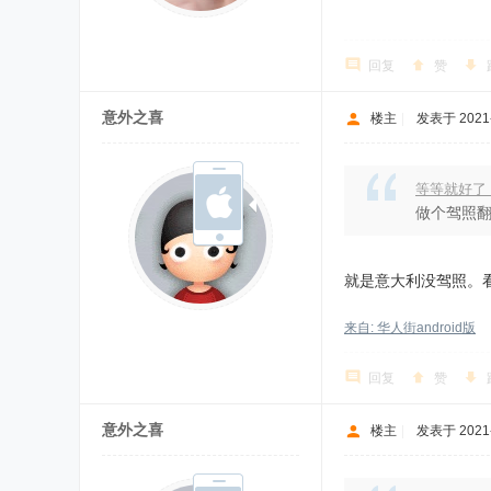
回复
赞
意外之喜
楼主
|
发表于 2021-8
等等就好了 
做个驾照翻
就是意大利没驾照。
来自: 华人街android版
回复
赞
意外之喜
楼主
|
发表于 2021-8