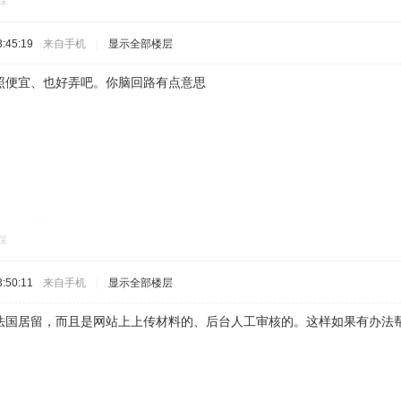
踩
:45:19
来自手机
|
显示全部楼层
照便宜、也好弄吧。你脑回路有点意思
踩
:50:11
来自手机
|
显示全部楼层
法国居留，而且是网站上上传材料的、后台人工审核的。这样如果有办法