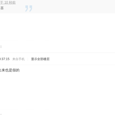
于 10 秒前
之喜
。
踩
:37:15
来自手机
|
显示全部楼层
出来也是假的