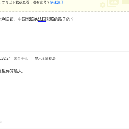
录
才可以下载或查看，没有账号？
快速注册
大利居留。中国驾照换
法国
驾照的路子的？
:32:24
来自手机
|
显示全部楼层
这里你算黑人。
踩