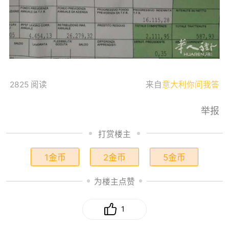
2825 阅读
来自
意大利你问我答
举报
打赏楼主
1金币
2金币
5金币
为楼主点赞
1