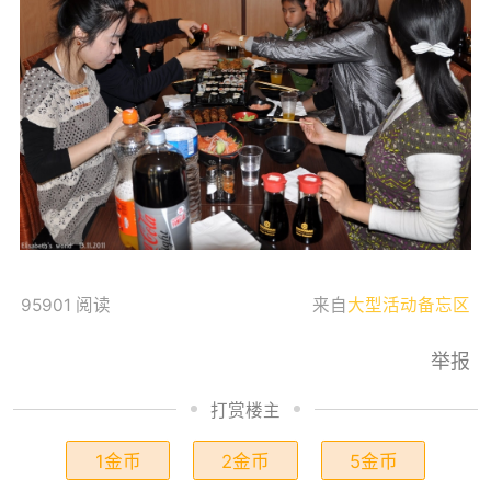
95901 阅读
来自
大型活动备忘区
举报
打赏楼主
1金币
2金币
5金币