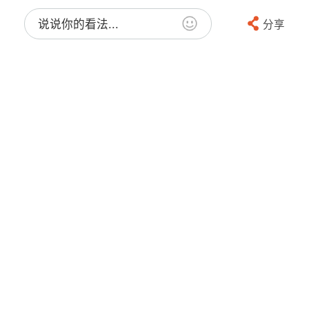
说说你的看法...
分享
Elizabeth1608
赞
"清晨 发表于 2011-11-13 20:27
美女，还是看不了呀，第一个可以看，第二第
三个就看不了。
上面写着“这是私有视频”。
..."
太怪了！！！！ 我可以看滴呀～ 算了 明天
再说，我下了
2011-11-13 19:38:05
16楼
法国
回复Ta