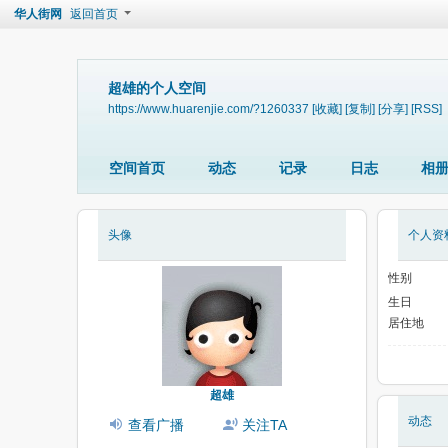
华人街网
返回首页
超雄的个人空间
https://www.huarenjie.com/?1260337
[收藏]
[复制]
[分享]
[RSS]
空间首页
动态
记录
日志
相
头像
个人资
性别
生日
居住地
超雄
动态
查看广播
关注TA