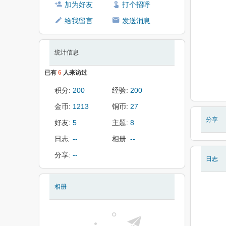
加为好友
打个招呼
给我留言
发送消息
统计信息
已有
6
人来访过
积分:
200
经验:
200
金币:
1213
铜币:
27
分享
好友:
5
主题:
8
日志:
--
相册:
--
分享:
--
日志
相册