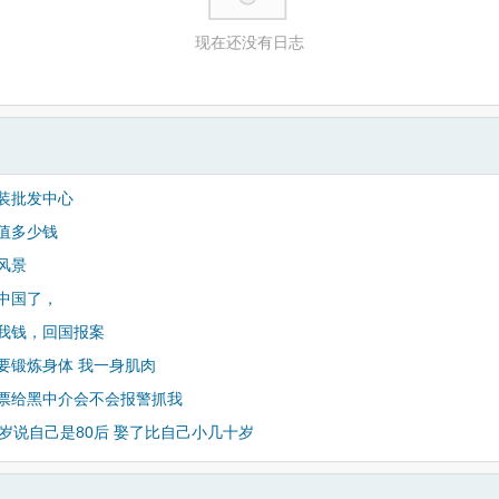
现在还没有日志
装批发中心
值多少钱
风景
中国了，
我钱，回国报案
要锻炼身体 我一身肌肉
票给黑中介会不会报警抓我
几岁说自己是80后 娶了比自己小几十岁