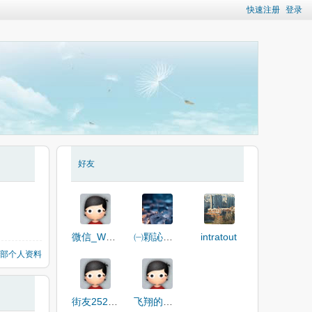
快速注册
登录
好友
微信_Wmp34
㈠顆訫呮ゐ伱
intratout
部个人资料
街友25225158
飞翔的小猪。