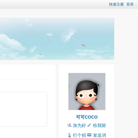
快速注册
登录
可可COCO
加为好
给我留
友
言
打个招
发送消