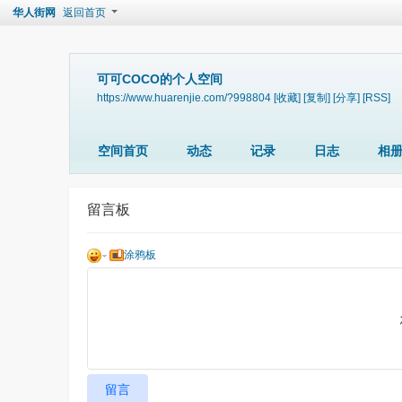
华人街网
返回首页
可可COCO的个人空间
https://www.huarenjie.com/?998804
[收藏]
[复制]
[分享]
[RSS]
空间首页
动态
记录
日志
相
留言板
涂鸦板
留言