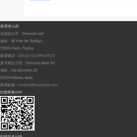
联系华人街
法国总公司：
Sinocom sarl
地址：
48 Rue de Turbigo,
75003
Paris
,
France
联系电话：
(0033)-(0)144610523
意大利分公司：
Sinocom Italia Srl
地址：
Via Niccolini 29,
20154
Milano
,
Italia
联系邮箱：
contact@huarenjie.com
扫描苹果APP
扫描安卓APP