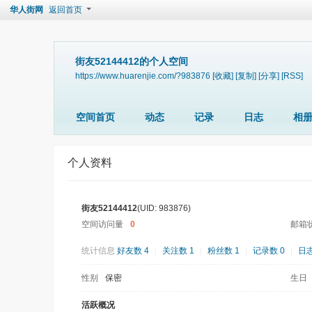
华人街网
返回首页
街友52144412的个人空间
https://www.huarenjie.com/?983876
[收藏]
[复制]
[分享]
[RSS]
空间首页
动态
记录
日志
相
个人资料
街友52144412
(UID: 983876)
空间访问量
0
邮箱
统计信息
好友数 4
|
关注数 1
|
粉丝数 1
|
记录数 0
|
日志
性别
保密
生日
活跃概况