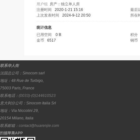
用户组
房产：独立单人房
注册时间
2020-1-21 15:16
最后
上次发表时间
2024-9-12 20:50
所在
统计信息
已用空间
0 B
积分
金币
6517
铜币
联系华人街
法国总公司：
Sinocom sarl
地址：
48 Rue de Turbigo,
75003
Paris
,
France
联系电话：
(0033)-(0)144610523
意大利分公司：
Sinocom Italia Srl
地址：
Via Niccolini 29,
20154
Milano
,
Italia
联系邮箱：
contact@huarenjie.com
扫描苹果APP