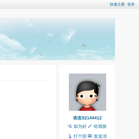
快速注册
登录
街友52144412
加为好
给我留
友
言
打个招
发送消